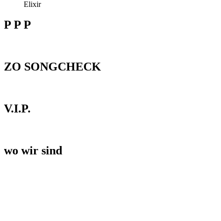
Elixir
P P P
ZO SONGCHECK
V.I.P.
wo wir sind