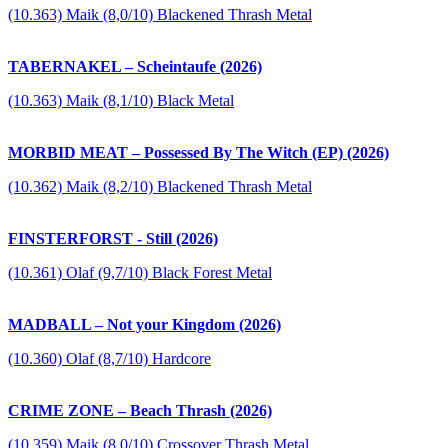
(10.363) Maik (8,0/10) Blackened Thrash Metal
TABERNAKEL – Scheintaufe (2026)
(10.363) Maik (8,1/10) Black Metal
MORBID MEAT – Possessed By The Witch (EP) (2026)
(10.362) Maik (8,2/10) Blackened Thrash Metal
FINSTERFORST - Still (2026)
(10.361) Olaf (9,7/10) Black Forest Metal
MADBALL – Not your Kingdom (2026)
(10.360) Olaf (8,7/10) Hardcore
CRIME ZONE – Beach Thrash (2026)
(10.359) Maik (8,0/10) Crossover Thrash Metal