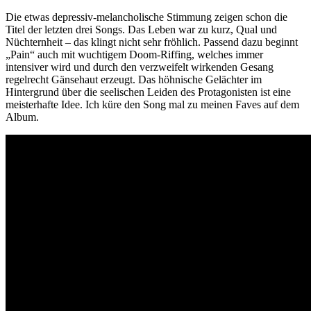
Die etwas depressiv-melancholische Stimmung zeigen schon die
Titel der letzten drei Songs. Das Leben war zu kurz, Qual und
Nüchternheit – das klingt nicht sehr fröhlich. Passend dazu beginnt
„Pain“ auch mit wuchtigem Doom-Riffing, welches immer
intensiver wird und durch den verzweifelt wirkenden Gesang
regelrecht Gänsehaut erzeugt. Das höhnische Gelächter im
Hintergrund über die seelischen Leiden des Protagonisten ist eine
meisterhafte Idee. Ich küre den Song mal zu meinen Faves auf dem
Album.