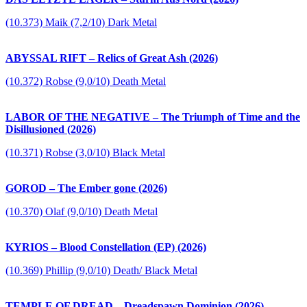
(10.373) Maik (7,2/10) Dark Metal
ABYSSAL RIFT – Relics of Great Ash (2026)
(10.372) Robse (9,0/10) Death Metal
LABOR OF THE NEGATIVE – The Triumph of Time and the
Disillusioned (2026)
(10.371) Robse (3,0/10) Black Metal
GOROD – The Ember gone (2026)
(10.370) Olaf (9,0/10) Death Metal
KYRIOS – Blood Constellation (EP) (2026)
(10.369) Phillip (9,0/10) Death/ Black Metal
TEMPLE OF DREAD – Dreadspawn Dominion (2026)