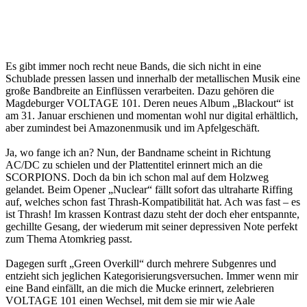
Es gibt immer noch recht neue Bands, die sich nicht in eine
Schublade pressen lassen und innerhalb der metallischen Musik eine
große Bandbreite an Einflüssen verarbeiten. Dazu gehören die
Magdeburger VOLTAGE 101. Deren neues Album „Blackout“ ist
am 31. Januar erschienen und momentan wohl nur digital erhältlich,
aber zumindest bei Amazonenmusik und im Apfelgeschäft.
Ja, wo fange ich an? Nun, der Bandname scheint in Richtung
AC/DC zu schielen und der Plattentitel erinnert mich an die
SCORPIONS. Doch da bin ich schon mal auf dem Holzweg
gelandet. Beim Opener „Nuclear“ fällt sofort das ultraharte Riffing
auf, welches schon fast Thrash-Kompatibilität hat. Ach was fast – es
ist Thrash! Im krassen Kontrast dazu steht der doch eher entspannte,
gechillte Gesang, der wiederum mit seiner depressiven Note perfekt
zum Thema Atomkrieg passt.
Dagegen surft „Green Overkill“ durch mehrere Subgenres und
entzieht sich jeglichen Kategorisierungsversuchen. Immer wenn mir
eine Band einfällt, an die mich die Mucke erinnert, zelebrieren
VOLTAGE 101 einen Wechsel, mit dem sie mir wie Aale