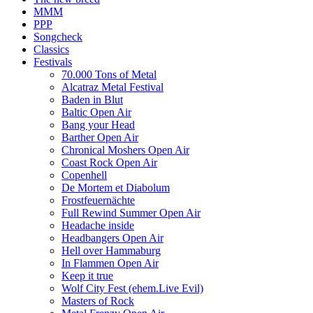
MMM
PPP
Songcheck
Classics
Festivals
70.000 Tons of Metal
Alcatraz Metal Festival
Baden in Blut
Baltic Open Air
Bang your Head
Barther Open Air
Chronical Moshers Open Air
Coast Rock Open Air
Copenhell
De Mortem et Diabolum
Frostfeuernächte
Full Rewind Summer Open Air
Headache inside
Headbangers Open Air
Hell over Hammaburg
In Flammen Open Air
Keep it true
Wolf City Fest (ehem.Live Evil)
Masters of Rock