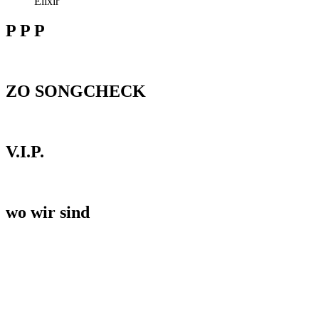
Elixir
P P P
ZO SONGCHECK
V.I.P.
wo wir sind