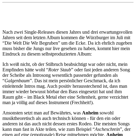
Nach zwei Single-Releases diesen Jahres und drei erwartungsvollen
Jahren seit dem letzten Album kommen die Würzburger im Juli mit
“Die Welt Die Wir Begruben” um die Ecke. Da ich ehrlich zugeben
muss bisher die Jungs nur live gesehen zu haben, kommt hier mein
Eindruck zu diesem selbstproduzierten Album:
Ich weiß nicht, ob der Stilbruch beabsichtigt war oder nicht, mein
Empfinden hätte wohl “
Roter Staub
” oder fast jeden anderen Song
der Scheibe als Introsong wesentlich passender gefunden als
“
Galgenbaum
”. Das ist mein persönlicher Geschmack, da ich
einleitende Intros mag. Auch positiv herausstechend ist, dass man
immer wieder bewusst hörbar den Bass eingesetzt hat und ihm
Raum gibt – im Black Metal eher eine Seltenheit, gerne verzichtet
man ja völlig auf dieses Instrument (Frechheit!).
Ansonsten setzt man auf Bewährtes, was
Anheim
sowohl
musiktheoretisch als auch technisch können - für den ein oder
anderen ist das auch nicht dessen erstes Rodeo. Die meisten Songs
kann man fast in Akte teilen, wie zum Beispiel “
Ascheschrein
”, der
einen auf eine (emotionale) Reise mitnehmen möchte.
Anheim