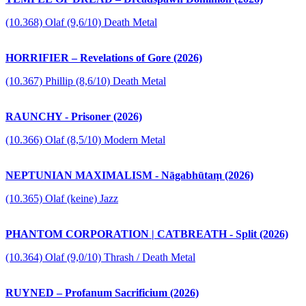
(10.368) Olaf (9,6/10) Death Metal
HORRIFIER – Revelations of Gore (2026)
(10.367) Phillip (8,6/10) Death Metal
RAUNCHY - Prisoner (2026)
(10.366) Olaf (8,5/10) Modern Metal
NEPTUNIAN MAXIMALISM - Nāgabhūtaṃ (2026)
(10.365) Olaf (keine) Jazz
PHANTOM CORPORATION | CATBREATH - Split (2026)
(10.364) Olaf (9,0/10) Thrash / Death Metal
RUYNED – Profanum Sacrificium (2026)