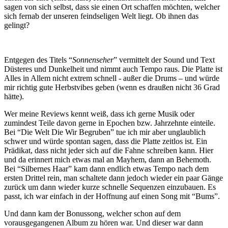
sagen von sich selbst, dass sie einen Ort schaffen möchten, welcher
sich fernab der unseren feindseligen Welt liegt. Ob ihnen das
gelingt?
Entgegen des Titels “
Sonnenseher
” vermittelt der Sound und Text
Düsteres und Dunkelheit und nimmt auch Tempo raus. Die Platte ist
Alles in Allem nicht extrem schnell - außer die Drums – und würde
mir richtig gute Herbstvibes geben (wenn es draußen nicht 36 Grad
hätte).
Wer meine Reviews kennt weiß, dass ich gerne Musik oder
zumindest Teile davon gerne in Epochen bzw. Jahrzehnte einteile.
Bei “Die Welt Die Wir Begruben” tue ich mir aber unglaublich
schwer und würde spontan sagen, dass die Platte zeitlos ist. Ein
Prädikat, dass nicht jeder sich auf die Fahne schreiben kann. Hier
und da erinnert mich etwas mal an Mayhem, dann an Behemoth.
Bei “Silbernes Haar” kam dann endlich etwas Tempo nach dem
ersten Drittel rein, man schaltete dann jedoch wieder ein paar Gänge
zurück um dann wieder kurze schnelle Sequenzen einzubauen. Es
passt, ich war einfach in der Hoffnung auf einen Song mit “Bums”.
Und dann kam der Bonussong, welcher schon auf dem
vorausgegangenen Album zu hören war. Und dieser war dann