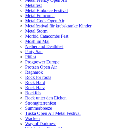
Metal Frenzy Open Air
Metalfest
Metal Embrace Festival
Metal Franconia
Metal Gods Open Air
Metalfestival für krebskranke Kinder
Metal Storm
Morbid Catacombs Fest
Mosh im Mai
Netherland Deathfest
Party San
Pitfest
Progpower Europe
Protzen Open Air
Ragnarök
Rock for roots
Rock Hard
Rock Harz
Rockfels
Rock unter den Eichen
Stromgitarrenfest
Summerbreeze
Tuska Open Air Metal Festival
Wacken
Way of Darkness