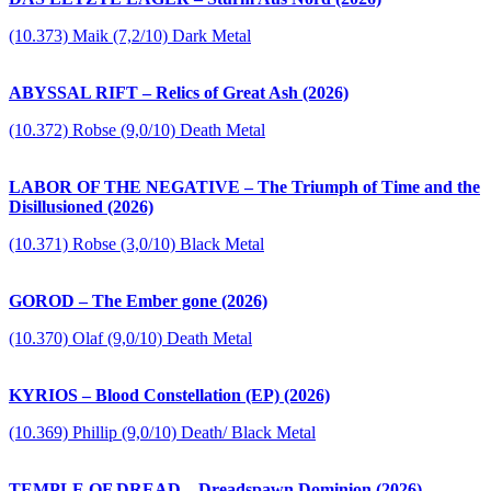
(10.373) Maik (7,2/10) Dark Metal
ABYSSAL RIFT – Relics of Great Ash (2026)
(10.372) Robse (9,0/10) Death Metal
LABOR OF THE NEGATIVE – The Triumph of Time and the
Disillusioned (2026)
(10.371) Robse (3,0/10) Black Metal
GOROD – The Ember gone (2026)
(10.370) Olaf (9,0/10) Death Metal
KYRIOS – Blood Constellation (EP) (2026)
(10.369) Phillip (9,0/10) Death/ Black Metal
TEMPLE OF DREAD – Dreadspawn Dominion (2026)