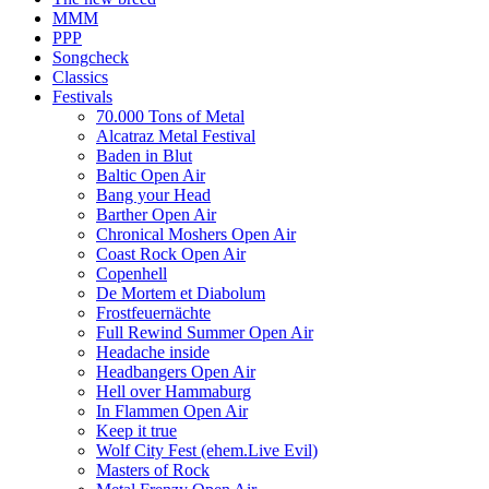
MMM
PPP
Songcheck
Classics
Festivals
70.000 Tons of Metal
Alcatraz Metal Festival
Baden in Blut
Baltic Open Air
Bang your Head
Barther Open Air
Chronical Moshers Open Air
Coast Rock Open Air
Copenhell
De Mortem et Diabolum
Frostfeuernächte
Full Rewind Summer Open Air
Headache inside
Headbangers Open Air
Hell over Hammaburg
In Flammen Open Air
Keep it true
Wolf City Fest (ehem.Live Evil)
Masters of Rock