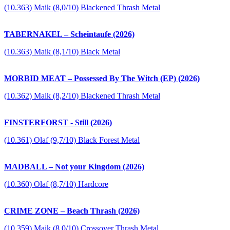
(10.363) Maik (8,0/10) Blackened Thrash Metal
TABERNAKEL – Scheintaufe (2026)
(10.363) Maik (8,1/10) Black Metal
MORBID MEAT – Possessed By The Witch (EP) (2026)
(10.362) Maik (8,2/10) Blackened Thrash Metal
FINSTERFORST - Still (2026)
(10.361) Olaf (9,7/10) Black Forest Metal
MADBALL – Not your Kingdom (2026)
(10.360) Olaf (8,7/10) Hardcore
CRIME ZONE – Beach Thrash (2026)
(10.359) Maik (8,0/10) Crossover Thrash Metal