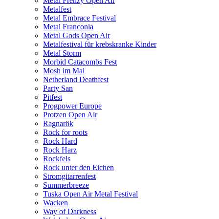
Metal Frenzy Open Air
Metalfest
Metal Embrace Festival
Metal Franconia
Metal Gods Open Air
Metalfestival für krebskranke Kinder
Metal Storm
Morbid Catacombs Fest
Mosh im Mai
Netherland Deathfest
Party San
Pitfest
Progpower Europe
Protzen Open Air
Ragnarök
Rock for roots
Rock Hard
Rock Harz
Rockfels
Rock unter den Eichen
Stromgitarrenfest
Summerbreeze
Tuska Open Air Metal Festival
Wacken
Way of Darkness