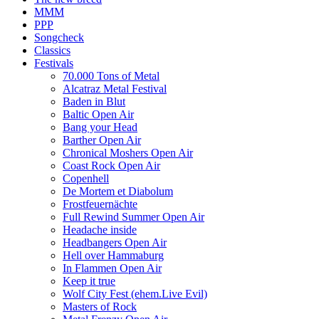
MMM
PPP
Songcheck
Classics
Festivals
70.000 Tons of Metal
Alcatraz Metal Festival
Baden in Blut
Baltic Open Air
Bang your Head
Barther Open Air
Chronical Moshers Open Air
Coast Rock Open Air
Copenhell
De Mortem et Diabolum
Frostfeuernächte
Full Rewind Summer Open Air
Headache inside
Headbangers Open Air
Hell over Hammaburg
In Flammen Open Air
Keep it true
Wolf City Fest (ehem.Live Evil)
Masters of Rock