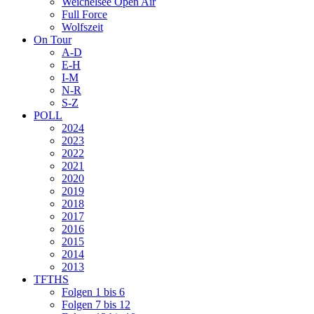
Weichelsee Open Air
Full Force
Wolfszeit
On Tour
A-D
E-H
I-M
N-R
S-Z
POLL
2024
2023
2022
2021
2020
2019
2018
2017
2016
2015
2014
2013
TFTHS
Folgen 1 bis 6
Folgen 7 bis 12