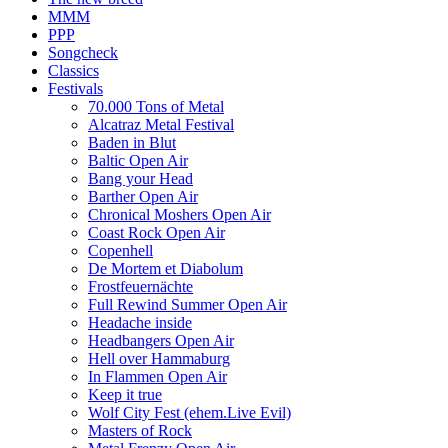
MMM
PPP
Songcheck
Classics
Festivals
70.000 Tons of Metal
Alcatraz Metal Festival
Baden in Blut
Baltic Open Air
Bang your Head
Barther Open Air
Chronical Moshers Open Air
Coast Rock Open Air
Copenhell
De Mortem et Diabolum
Frostfeuernächte
Full Rewind Summer Open Air
Headache inside
Headbangers Open Air
Hell over Hammaburg
In Flammen Open Air
Keep it true
Wolf City Fest (ehem.Live Evil)
Masters of Rock