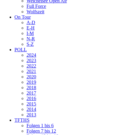
Weichelsee Open Air
Full Force
Wolfszeit
On Tour
A-D
E-H
I-M
N-R
S-Z
POLL
2024
2023
2022
2021
2020
2019
2018
2017
2016
2015
2014
2013
TFTHS
Folgen 1 bis 6
Folgen 7 bis 12