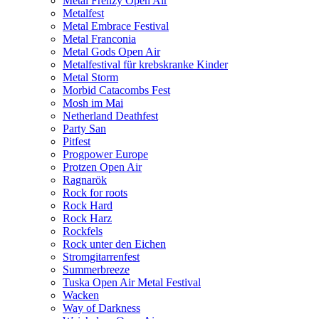
Metal Frenzy Open Air
Metalfest
Metal Embrace Festival
Metal Franconia
Metal Gods Open Air
Metalfestival für krebskranke Kinder
Metal Storm
Morbid Catacombs Fest
Mosh im Mai
Netherland Deathfest
Party San
Pitfest
Progpower Europe
Protzen Open Air
Ragnarök
Rock for roots
Rock Hard
Rock Harz
Rockfels
Rock unter den Eichen
Stromgitarrenfest
Summerbreeze
Tuska Open Air Metal Festival
Wacken
Way of Darkness