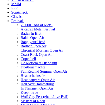
MMM
PPP
Songcheck
Classics
Festivals
70.000 Tons of Metal
Alcatraz Metal Festival
Baden in Blut
Baltic Open Air
Bang your Head
Barther Open Air
Chronical Moshers Open Air
Coast Rock Open Air
Copenhell
De Mortem et Diabolum
Frostfeuernächte
Full Rewind Summer Open Air
Headache inside
Headbangers Open Air
Hell over Hammaburg
In Flammen Open Air
Keep it true
Wolf City Fest (ehem.Live Evil)
Masters of Rock