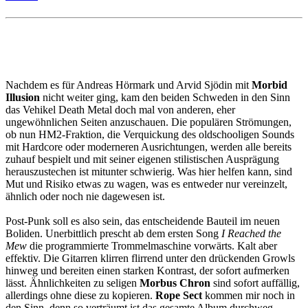
Nachdem es für Andreas Hörmark und Arvid Sjödin mit
Morbid
Illusion
nicht weiter ging, kam den beiden Schweden in den Sinn
das Vehikel Death Metal doch mal von anderen, eher
ungewöhnlichen Seiten anzuschauen. Die populären Strömungen,
ob nun HM2-Fraktion, die Verquickung des oldschooligen Sounds
mit Hardcore oder moderneren Ausrichtungen, werden alle bereits
zuhauf bespielt und mit seiner eigenen stilistischen Ausprägung
herauszustechen ist mitunter schwierig. Was hier helfen kann, sind
Mut und Risiko etwas zu wagen, was es entweder nur vereinzelt,
ähnlich oder noch nie dagewesen ist.
Post-Punk soll es also sein, das entscheidende Bauteil im neuen
Boliden. Unerbittlich prescht ab dem ersten Song
I Reached the
Mew
die programmierte Trommelmaschine vorwärts. Kalt aber
effektiv. Die Gitarren klirren flirrend unter den drückenden Growls
hinweg und bereiten einen starken Kontrast, der sofort aufmerken
lässt. Ähnlichkeiten zu seligen
Morbus Chron
sind sofort auffällig,
allerdings ohne diese zu kopieren.
Rope Sect
kommen mir noch in
den Sinn, denn so verträumt ist das gesamte Album durchweg.