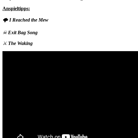
Anspieltipps:
🌩
I Reached the Mew
☠
Exit Bag Song
⚔
The Waking