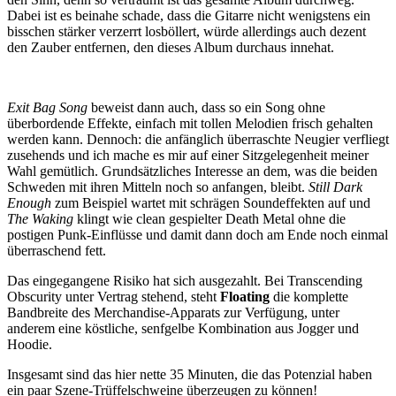
Dabei ist es beinahe schade, dass die Gitarre nicht wenigstens ein
bisschen stärker verzerrt losböllert, würde allerdings auch dezent
den Zauber entfernen, den dieses Album durchaus innehat.
Exit Bag Song
beweist dann auch, dass so ein Song ohne
überbordende Effekte, einfach mit tollen Melodien frisch gehalten
werden kann. Dennoch: die anfänglich überraschte Neugier verfliegt
zusehends und ich mache es mir auf einer Sitzgelegenheit meiner
Wahl gemütlich. Grundsätzliches Interesse an dem, was die beiden
Schweden mit ihren Mitteln noch so anfangen, bleibt.
Still Dark
Enough
zum Beispiel wartet mit schrägen Soundeffekten auf und
The Waking
klingt wie clean gespielter Death Metal ohne die
postigen Punk-Einflüsse und damit dann doch am Ende noch einmal
überraschend fett.
Das eingegangene Risiko hat sich ausgezahlt. Bei Transcending
Obscurity unter Vertrag stehend, steht
Floating
die komplette
Bandbreite des Merchandise-Apparats zur Verfügung, unter
anderem eine köstliche, senfgelbe Kombination aus Jogger und
Hoodie.
Insgesamt sind das hier nette 35 Minuten, die das Potenzial haben
ein paar Szene-Trüffelschweine überzeugen zu können!