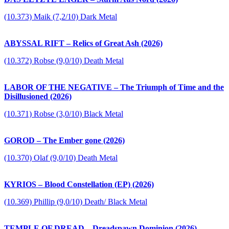
(10.373) Maik (7,2/10) Dark Metal
ABYSSAL RIFT – Relics of Great Ash (2026)
(10.372) Robse (9,0/10) Death Metal
LABOR OF THE NEGATIVE – The Triumph of Time and the
Disillusioned (2026)
(10.371) Robse (3,0/10) Black Metal
GOROD – The Ember gone (2026)
(10.370) Olaf (9,0/10) Death Metal
KYRIOS – Blood Constellation (EP) (2026)
(10.369) Phillip (9,0/10) Death/ Black Metal
TEMPLE OF DREAD – Dreadspawn Dominion (2026)