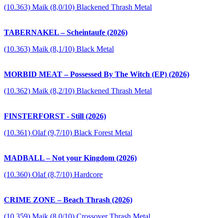
(10.363) Maik (8,0/10) Blackened Thrash Metal
TABERNAKEL – Scheintaufe (2026)
(10.363) Maik (8,1/10) Black Metal
MORBID MEAT – Possessed By The Witch (EP) (2026)
(10.362) Maik (8,2/10) Blackened Thrash Metal
FINSTERFORST - Still (2026)
(10.361) Olaf (9,7/10) Black Forest Metal
MADBALL – Not your Kingdom (2026)
(10.360) Olaf (8,7/10) Hardcore
CRIME ZONE – Beach Thrash (2026)
(10.359) Maik (8,0/10) Crossover Thrash Metal