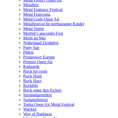
Metal Frenzy Open Air
Metalfest
Metal Embrace Festival
Metal Franconia
Metal Gods Open Air
Metalfestival für krebskranke Kinder
Metal Storm
Morbid Catacombs Fest
Mosh im Mai
Netherland Deathfest
Party San
Pitfest
Progpower Europe
Protzen Open Air
Ragnarök
Rock for roots
Rock Hard
Rock Harz
Rockfels
Rock unter den Eichen
Stromgitarrenfest
Summerbreeze
Tuska Open Air Metal Festival
Wacken
Way of Darkness