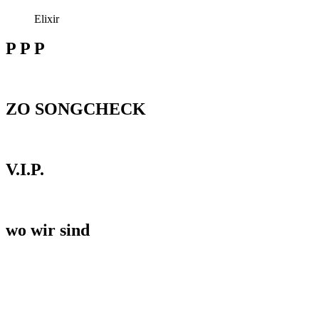
Elixir
P P P
ZO SONGCHECK
V.I.P.
wo wir sind