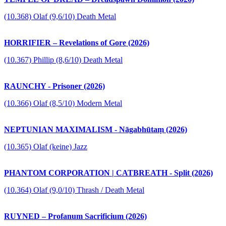
(10.368) Olaf (9,6/10) Death Metal
HORRIFIER – Revelations of Gore (2026)
(10.367) Phillip (8,6/10) Death Metal
RAUNCHY - Prisoner (2026)
(10.366) Olaf (8,5/10) Modern Metal
NEPTUNIAN MAXIMALISM - Nāgabhūtaṃ (2026)
(10.365) Olaf (keine) Jazz
PHANTOM CORPORATION | CATBREATH - Split (2026)
(10.364) Olaf (9,0/10) Thrash / Death Metal
RUYNED – Profanum Sacrificium (2026)