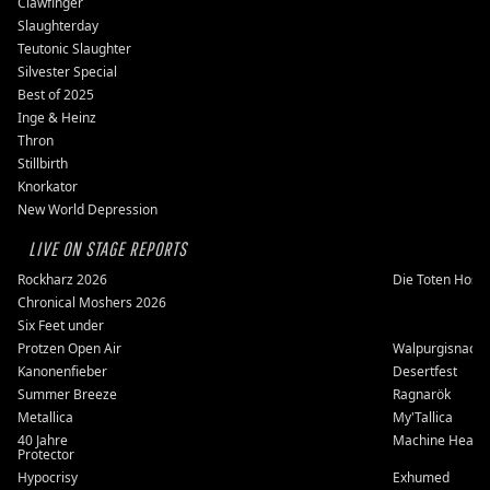
Clawfinger
Slaughterday
Teutonic Slaughter
Silvester Special
Best of 2025
Inge & Heinz
Thron
Stillbirth
Knorkator
New World Depression
LIVE ON STAGE REPORTS
Rockharz 2026
Die Toten Hose
Chronical Moshers 2026
Six Feet under
Protzen Open Air
Walpurgisnacht
Kanonenfieber
Desertfest
Summer Breeze
Ragnarök
Metallica
My'Tallica
40 Jahre
Machine Head
Protector
Hypocrisy
Exhumed