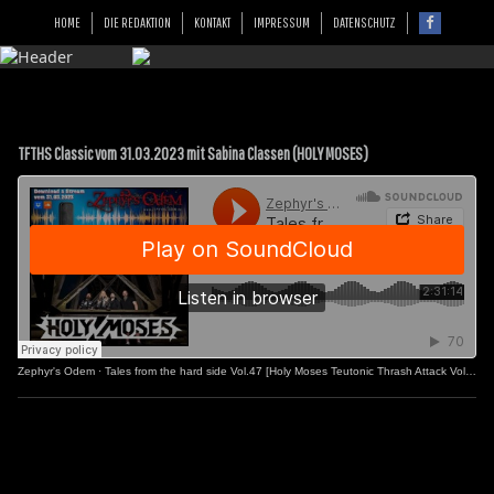
HOME
DIE REDAKTION
KONTAKT
IMPRESSUM
DATENSCHUTZ
TFTHS Classic vom 31.03.2023 mit Sabina Classen (HOLY MOSES)
Zephyr's Odem
·
Tales from the hard side Vol.47 [Holy Moses Teutonic Thrash Attack Vol.2]