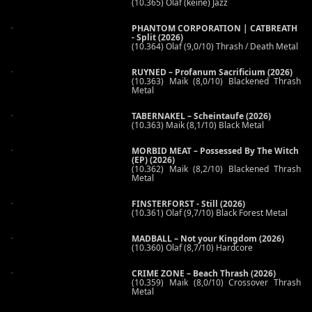
(10.365) Olaf (keine) Jazz
PHANTOM CORPORATION | CATBREATH
- Split (2026)
(10.364) Olaf (9,0/10) Thrash / Death Metal
RUYNED – Profanum Sacrificium (2026)
(10.363) Maik (8,0/10) Blackened Thrash
Metal
TABERNAKEL – Scheintaufe (2026)
(10.363) Maik (8,1/10) Black Metal
MORBID MEAT – Possessed By The Witch
(EP) (2026)
(10.362) Maik (8,2/10) Blackened Thrash
Metal
FINSTERFORST - Still (2026)
(10.361) Olaf (9,7/10) Black Forest Metal
MADBALL – Not your Kingdom (2026)
(10.360) Olaf (8,7/10) Hardcore
CRIME ZONE – Beach Thrash (2026)
(10.359) Maik (8,0/10) Crossover Thrash
Metal