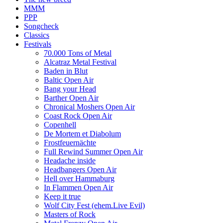
MMM
PPP
Songcheck
Classics
Festivals
70.000 Tons of Metal
Alcatraz Metal Festival
Baden in Blut
Baltic Open Air
Bang your Head
Barther Open Air
Chronical Moshers Open Air
Coast Rock Open Air
Copenhell
De Mortem et Diabolum
Frostfeuernächte
Full Rewind Summer Open Air
Headache inside
Headbangers Open Air
Hell over Hammaburg
In Flammen Open Air
Keep it true
Wolf City Fest (ehem.Live Evil)
Masters of Rock