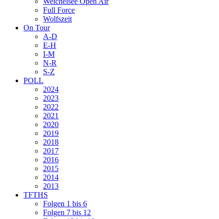
Weichelsee Open Air
Full Force
Wolfszeit
On Tour
A-D
E-H
I-M
N-R
S-Z
POLL
2024
2023
2022
2021
2020
2019
2018
2017
2016
2015
2014
2013
TFTHS
Folgen 1 bis 6
Folgen 7 bis 12