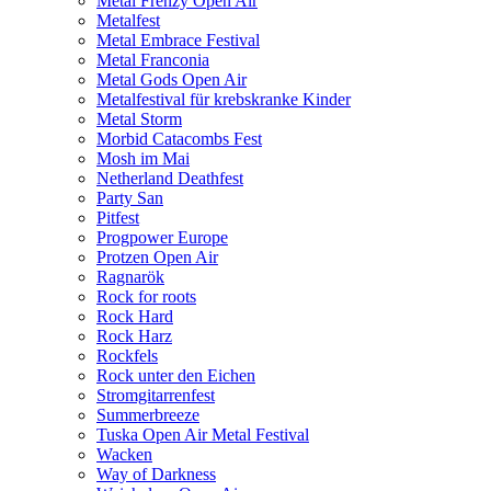
Metal Frenzy Open Air
Metalfest
Metal Embrace Festival
Metal Franconia
Metal Gods Open Air
Metalfestival für krebskranke Kinder
Metal Storm
Morbid Catacombs Fest
Mosh im Mai
Netherland Deathfest
Party San
Pitfest
Progpower Europe
Protzen Open Air
Ragnarök
Rock for roots
Rock Hard
Rock Harz
Rockfels
Rock unter den Eichen
Stromgitarrenfest
Summerbreeze
Tuska Open Air Metal Festival
Wacken
Way of Darkness