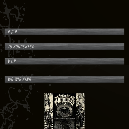
P P P
ZO SONGCHECK
V.I.P.
WO WIR SIND