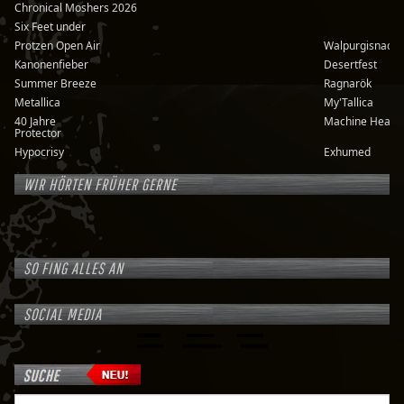
Chronical Moshers 2026
Six Feet under
Protzen Open Air
Walpurgisnacht
Kanonenfieber
Desertfest
Summer Breeze
Ragnarök
Metallica
My'Tallica
40 Jahre
Machine Head
Protector
Hypocrisy
Exhumed
WIR HÖRTEN FRÜHER GERNE
SO FING ALLES AN
SOCIAL MEDIA