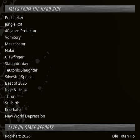
TALES FROM THE HARD SIDE
Endseeker
Jungle Rot
40 Jahre Protector
Vomitory
Messticator
Nalar
Clawfinger
Slaughterday
Teutonic Slaughter
Silvester Special
Best of 2025
Inge & Heinz
Thron
Stillbirth
Knorkator
New World Depression
LIVE ON STAGE REPORTS
Rockharz 2026
Die Toten Hose