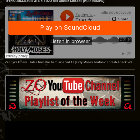
TFTHS Classic vom 31.03.2023 mit Sabina Classen (HOLY MOSES)
Zephyr's Odem
·
Tales from the hard side Vol.47 [Holy Moses Teutonic Thrash Attack Vol.2]