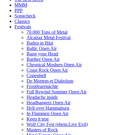
MMM
PPP
Songcheck
Classics
Festivals
70.000 Tons of Metal
Alcatraz Metal Festival
Baden in Blut
Baltic Open Air
Bang your Head
Barther Open Air
Chronical Moshers Open Air
Coast Rock Open Air
Copenhell
De Mortem et Diabolum
Frostfeuernächte
Full Rewind Summer Open Air
Headache inside
Headbangers Open Air
Hell over Hammaburg
In Flammen Open Air
Keep it true
Wolf City Fest (ehem.Live Evil)
Masters of Rock