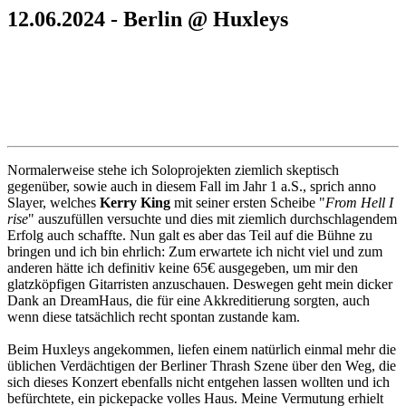
12.06.2024 - Berlin @ Huxleys
Normalerweise stehe ich Soloprojekten ziemlich skeptisch
gegenüber, sowie auch in diesem Fall im Jahr 1 a.S., sprich anno
Slayer, welches
Kerry King
mit seiner ersten Scheibe "
From Hell I
rise
" auszufüllen versuchte und dies mit ziemlich durchschlagendem
Erfolg auch schaffte. Nun galt es aber das Teil auf die Bühne zu
bringen und ich bin ehrlich: Zum erwartete ich nicht viel und zum
anderen hätte ich definitiv keine 65€ ausgegeben, um mir den
glatzköpfigen Gitarristen anzuschauen. Deswegen geht mein dicker
Dank an DreamHaus, die für eine Akkreditierung sorgten, auch
wenn diese tatsächlich recht spontan zustande kam.
Beim Huxleys angekommen, liefen einem natürlich einmal mehr die
üblichen Verdächtigen der Berliner Thrash Szene über den Weg, die
sich dieses Konzert ebenfalls nicht entgehen lassen wollten und ich
befürchtete, ein pickepacke volles Haus. Meine Vermutung erhielt