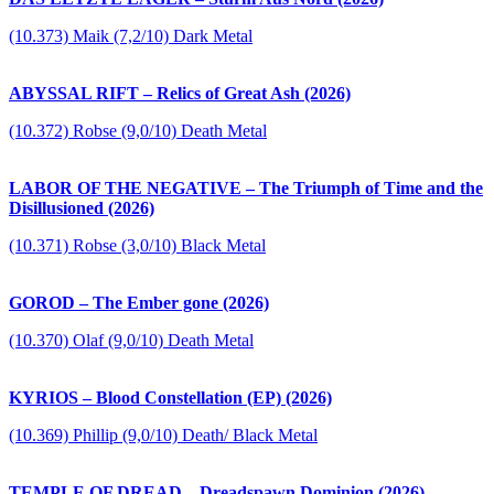
(10.373) Maik (7,2/10) Dark Metal
ABYSSAL RIFT – Relics of Great Ash (2026)
(10.372) Robse (9,0/10) Death Metal
LABOR OF THE NEGATIVE – The Triumph of Time and the
Disillusioned (2026)
(10.371) Robse (3,0/10) Black Metal
GOROD – The Ember gone (2026)
(10.370) Olaf (9,0/10) Death Metal
KYRIOS – Blood Constellation (EP) (2026)
(10.369) Phillip (9,0/10) Death/ Black Metal
TEMPLE OF DREAD – Dreadspawn Dominion (2026)