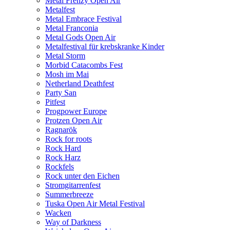
Metal Frenzy Open Air
Metalfest
Metal Embrace Festival
Metal Franconia
Metal Gods Open Air
Metalfestival für krebskranke Kinder
Metal Storm
Morbid Catacombs Fest
Mosh im Mai
Netherland Deathfest
Party San
Pitfest
Progpower Europe
Protzen Open Air
Ragnarök
Rock for roots
Rock Hard
Rock Harz
Rockfels
Rock unter den Eichen
Stromgitarrenfest
Summerbreeze
Tuska Open Air Metal Festival
Wacken
Way of Darkness