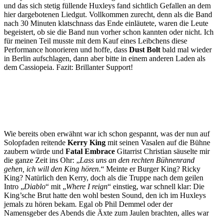
und das sich stetig füllende Huxleys fand sichtlich Gefallen an dem
hier dargebotenen Liedgut. Vollkommen zurecht, denn als die Band
nach 30 Minuten klatschnass das Ende einläutete, waren die Leute
begeistert, ob sie die Band nun vorher schon kannten oder nicht. Ich
für meinen Teil musste mit dem Kauf eines Leibchens diese
Performance honorieren und hoffe, dass
Dust Bolt
bald mal wieder
in Berlin aufschlagen, dann aber bitte in einem anderen Laden als
dem Cassiopeia. Fazit: Brillanter Support!
Wie bereits oben erwähnt war ich schon gespannt, was der nun auf
Solopfaden reitende
Kerry King
mit seinen Vasalen auf die Bühne
zaubern würde und
Fatal Embrace
Gitarrist Christian säuselte mir
die ganze Zeit ins Ohr: „
Lass uns an den rechten Bühnenrand
gehen, ich will den King hören
.“ Meinte er Burger King? Ricky
King? Natürlich den Kerry, doch als die Truppe nach dem geilen
Intro „
Diablo
“ mit „
Where I reign
“ einstieg, war schnell klar: Die
King’sche Brut hatte den wohl besten Sound, den ich im Huxleys
jemals zu hören bekam. Egal ob Phil Demmel oder der
Namensgeber des Abends die Äxte zum Jaulen brachten, alles war