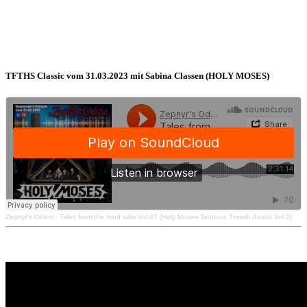
TFTHS Classic vom 31.03.2023 mit Sabina Classen (HOLY MOSES)
Zephyr's Odem
·
Tales from the hard side Vol.47 [Holy Moses Teutonic Thrash Attack Vol.2]