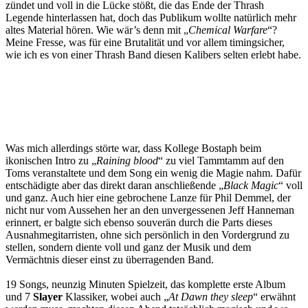
zündet und voll in die Lücke stößt, die das Ende der Thrash
Legende hinterlassen hat, doch das Publikum wollte natürlich mehr
altes Material hören. Wie wär’s denn mit „
Chemical Warfare
“?
Meine Fresse, was für eine Brutalität und vor allem timingsicher,
wie ich es von einer Thrash Band diesen Kalibers selten erlebt habe.
Was mich allerdings störte war, dass Kollege Bostaph beim
ikonischen Intro zu „
Raining blood
“ zu viel Tammtamm auf den
Toms veranstaltete und dem Song ein wenig die Magie nahm. Dafür
entschädigte aber das direkt daran anschließende „
Black Magic
“ voll
und ganz. Auch hier eine gebrochene Lanze für Phil Demmel, der
nicht nur vom Aussehen her an den unvergessenen Jeff Hanneman
erinnert, er balgte sich ebenso souverän durch die Parts dieses
Ausnahmegitarristen, ohne sich persönlich in den Vordergrund zu
stellen, sondern diente voll und ganz der Musik und dem
Vermächtnis dieser einst zu überragenden Band.
19 Songs, neunzig Minuten Spielzeit, das komplette erste Album
und 7
Slayer
Klassiker, wobei auch „
At Dawn they sleep
“ erwähnt