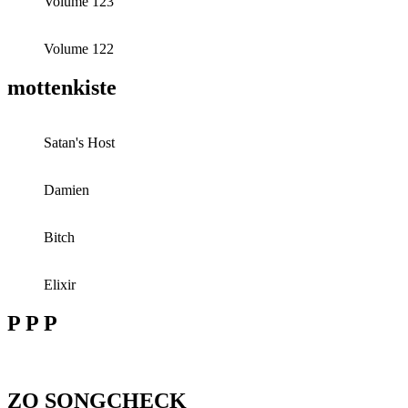
Volume 123
Volume 122
mottenkiste
Satan's Host
Damien
Bitch
Elixir
P P P
ZO SONGCHECK