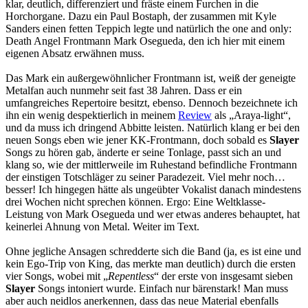
klar, deutlich, differenziert und fräste einem Furchen in die
Horchorgane. Dazu ein Paul Bostaph, der zusammen mit Kyle
Sanders einen fetten Teppich legte und natürlich the one and only:
Death Angel Frontmann Mark Osegueda, den ich hier mit einem
eigenen Absatz erwähnen muss.
Das Mark ein außergewöhnlicher Frontmann ist, weiß der geneigte
Metalfan auch nunmehr seit fast 38 Jahren. Dass er ein
umfangreiches Repertoire besitzt, ebenso. Dennoch bezeichnete ich
ihn ein wenig despektierlich in meinem
Review
als „Araya-light“,
und da muss ich dringend Abbitte leisten. Natürlich klang er bei den
neuen Songs eben wie jener KK-Frontmann, doch sobald es
Slayer
Songs zu hören gab, änderte er seine Tonlage, passt sich an und
klang so, wie der mittlerweile im Ruhestand befindliche Frontmann
der einstigen Totschläger zu seiner Paradezeit. Viel mehr noch…
besser! Ich hingegen hätte als ungeübter Vokalist danach mindestens
drei Wochen nicht sprechen können. Ergo: Eine Weltklasse-
Leistung von Mark Osegueda und wer etwas anderes behauptet, hat
keinerlei Ahnung von Metal. Weiter im Text.
Ohne jegliche Ansagen schredderte sich die Band (ja, es ist eine und
kein Ego-Trip von King, das merkte man deutlich) durch die ersten
vier Songs, wobei mit „
Repentless
“ der erste von insgesamt sieben
Slayer
Songs intoniert wurde. Einfach nur bärenstark! Man muss
aber auch neidlos anerkennen, dass das neue Material ebenfalls