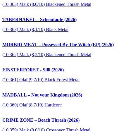
(10.363) Maik (8,0/10) Blackened Thrash Metal
TABERNAKEL – Scheintaufe (2026)
(10.363) Maik (8,1/10) Black Metal
MORBID MEAT – Possessed By The Witch (EP) (2026)
(10.362) Maik (8,2/10) Blackened Thrash Metal
FINSTERFORST - Still (2026)
(10.361) Olaf (9,7/10) Black Forest Metal
MADBALL – Not your Kingdom (2026)
(10.360) Olaf (8,7/10) Hardcore
CRIME ZONE – Beach Thrash (2026)
(10.359) Maik (8,0/10) Crossover Thrash Metal