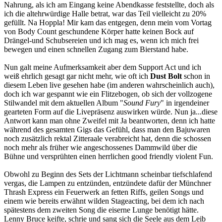
Nahrung, als ich am Eingang keine Abendkasse feststellte, doch als
ich die altehrwürdige Halle betrat, war das Teil vielleicht zu 20%
gefüllt. Na Hoppla! Mir kam das entgegen, denn mein vom Vortag
von Body Count geschundene Körper hatte keinen Bock auf
Drängel-und Schubsereien und ich mag es, wenn ich mich frei
bewegen und einen schnellen Zugang zum Bierstand habe.
Nun galt meine Aufmerksamkeit aber dem Support Act und ich
weiß ehrlich gesagt gar nicht mehr, wie oft ich
Dust Bolt
schon in
diesem Leben live gesehen habe (im anderen wahrscheinlich auch),
doch ich war gespannt wie ein Flitzebogen, ob sich der vollzogene
Stilwandel mit dem aktuellen Album "
Sound Fury
" in irgendeiner
gearteten Form auf die Livepräsenz auswirken würde. Nun ja...diese
Antwort kann man ohne Zweifel mit Ja beantworten, denn ich hatte
während des gesamten Gigs das Gefühl, dass man den Bajuwaren
noch zusätzlich rektal Zitteraale verabreicht hat, denn die schossen
noch mehr als früher wie angeschossenes Dammwild über die
Bühne und versprühten einen herrlichen good friendly violent Fun.
Obwohl zu Beginn des Sets der Lichtmann scheinbar tiefschlafend
vergas, die Lampen zu entzünden, entzündete dafür der Münchner
Thrash Express ein Feuerwerk an fetten Riffs, geilen Songs und
einem wie bereits erwähnt wilden Stageacting, bei dem ich nach
spätestens dem zweiten Song die eiserne Lunge benötigt hätte.
Lenny Bruce keifte, schrie und sang sich die Seele aus dem Leib