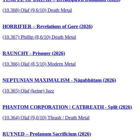
(10.368) Olaf (9,6/10) Death Metal
HORRIFIER – Revelations of Gore (2026)
(10.367) Phillip (8,6/10) Death Metal
RAUNCHY - Prisoner (2026)
(10.366) Olaf (8,5/10) Modern Metal
NEPTUNIAN MAXIMALISM - Nāgabhūtaṃ (2026)
(10.365) Olaf (keine) Jazz
PHANTOM CORPORATION | CATBREATH - Split (2026)
(10.364) Olaf (9,0/10) Thrash / Death Metal
RUYNED – Profanum Sacrificium (2026)