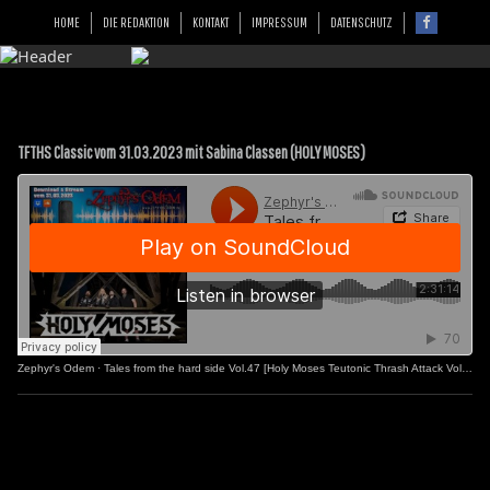
HOME
DIE REDAKTION
KONTAKT
IMPRESSUM
DATENSCHUTZ
TFTHS Classic vom 31.03.2023 mit Sabina Classen (HOLY MOSES)
Zephyr's Odem
·
Tales from the hard side Vol.47 [Holy Moses Teutonic Thrash Attack Vol.2]