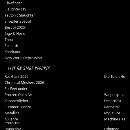
Clawfinger
Slaughterday
Teutonic Slaughter
Silvester Special
Best of 2025
Inge & Heinz
Thron
Stillbirth
Knorkator
New World Depression
LIVE ON STAGE REPORTS
Rockharz 2026
Die Toten Hose
Chronical Moshers 2026
Six Feet under
Protzen Open Air
Walpurgisnacht
Kanonenfieber
Desertfest
Summer Breeze
Ragnarök
Metallica
My'Tallica
40 Jahre
Machine Head
Protector
Hypocrisy
Exhumed