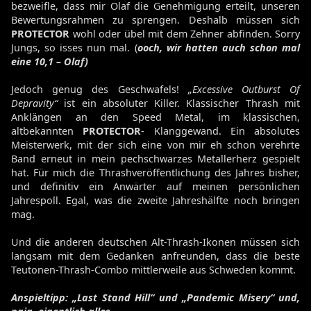
bezweifle, dass mir Olaf die Genehmigung erteilt, unseren
Bewertungsrahmen zu sprengen. Deshalb müssen sich
PROTECTOR
wohl oder übel mit dem Zehner abfinden. Sorry
Jungs, so isses nun mal. (
ooch, wir hatten auch schon mal
eine 10,1 – Olaf)
Jedoch genug des Geschwafels!
„Excessive Outburst Of
Depravity“
ist ein absoluter Killer. Klassischer Thrash mit
Anklängen an den Speed Metal, im klassischen,
altbekannten
PROTECTOR
- Klanggewand. Ein absolutes
Meisterwerk, mit der sich eine von mir eh schon verehrte
Band erneut in mein pechschwarzes Metallerherz gespielt
hat. Für mich die Thrashveröffentlichung des Jahres bisher,
und definitiv ein Anwärter auf meinen persönlichen
Jahrespoll. Egal, was die zweite Jahreshälfte noch bringen
mag.
Und die anderen deutschen Alt-Thrash-Ikonen müssen sich
langsam mit dem Gedanken anfreunden, dass die beste
Teutonen-Thrash-Combo mittlerweile aus Schweden kommt.
Anspieltipp: „Last Stand Hill“ und „Pandemic Misery“ und,