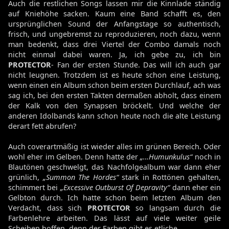
Auch die restlichen Songs lassen mir die Kinnlade ständig
auf Kniehöhe sacken. Kaum eine Band schafft es, den
ursprünglichen Sound der Anfangstage so authentisch,
frisch, und ungebremst zu reproduzieren, noch dazu, wenn
man bedenkt, dass drei Viertel der Combo damals noch
nicht einmal dabei waren. Ja, ich gebe zu, ich bin
PROTECTOR
- Fan der ersten Stunde. Das will ich auch gar
nicht leugnen. Trotzdem ist es heute schon eine Leistung,
wenn einen ein Album schon beim ersten Durchlauf, ach was
sag ich, bei den ersten Takten dermaßen abholt, dass einem
der Kalk von den Synapsen bröckelt. Und welche der
anderen Idolbands kann schon heute noch die alte Leistung
derart fett abrufen?
Auch coverartmäßig ist wieder alles im grünen Bereich. Oder
wohl eher im Gelben. Denn hatte der
„…Humunkulus“
noch in
Blautönen geschwelgt, das Nachfolgealbum war dann eher
grünlich,
„Summon The Hordes“
stark in Rottönen gehalten,
schimmert bei
„Excessive Outburst Of Depravity“
dann eher ein
Gelbton durch. Ich hatte schon beim letzten Album den
Verdacht, dass sich
PROTECTOR
so langsam durch die
Farbenlehre arbeiten. Das lässt auf viele weiter geile
Scheiben hoffen, denn der Farben gibt es etliche.