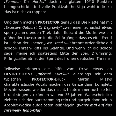
„Summon The Hordes“
doch mit glatten 10/10 Punkten
heimgeschickt. Und volle Punktzahl heißt ja wohl indirekt:
‘das ist nicht zu toppen!‘.
Und dann machen
PROTECTOR
genau das! Die Platte hat mit
„Excessive Outburst Of Depravity“
zwar einen zunächst etwas
sperrig anmutenden Titel, dafür flutscht die Mucke wie ein
glühender Lavastrom in die Gehörgänge, dass es eitel Freud
ist. Schon der Opener
„Last Stand Hill“
brennt ordentliche old
school- Thrash- Riffs ins Gelände. Und wenn ich old school
sage, meine ich spätestens Mitte der 80er. Drumming,
Riffing…alles atmet den Spirit des frühen deutschen Thrashs.
Teilweise erinnern die Riffs vom Drive etwas an
DESTRUCTION
s
„Infernal Overkill“
, allerdings mit dem
typischen
PROTECTOR
-Druck. Martin Missys
charakteristische Vocals machen das Ganze dann komplett.
Möchte wissen, wie der das macht, heute immer noch so fett
brutal singen zu können wie vor 35 Jahren. Wahrscheinlich
zieht er sich den Surströmming rein und gurgelt dann mit in
Absolut-Wodka aufgelösten Reißnägeln. (
Warte mal auf das
Interview, höhö-Olaf
)