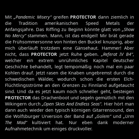
Mit
„Pandemic Misery“
greifen
PROTECTOR
dann ziemlich in
die Tradition amerikanischen Speed Metals der
Anfangsjahre. Das Riffing zu Beginn könnte glatt von
„Show
No Mercy“
stammen. Mann, ist das endgeil! Mir brät gerade
die Frühsommersonne von hinten den Buckel knusprig, aber
mich überläuft trotzdem eine Gänsehaut. Hammer! Aber
nicht, dass
PROTECTOR
jetzt Ruhe geben.
„Referat IV B4“
,
welcher ein extrem unrühmliches Kapitel deutscher
Geschichte behandelt, legt tempomäßig noch mal ein paar
Kohlen drauf. Jetzt rasen die Knaben ungebremst durch die
schwedischen Wälder, wodurch schon die ersten Elch-
Flüchtlingsströme an den Grenzen zu Finnland aufgetaucht
sind. Und da es jetzt kaum noch schneller geht, besteigen
PROTECTOR
das Drachenboot und segeln gemütlich mit den
Wikingern durch
„Open Skies And Endless Seas“
. Hier hört man
dann auch wieder den typisch körnigen Gitarrensound, den
die Wolfsburger Urversion der Band auf
„Golem“
und
„Urm
The Mad“
kultiviert hat. Nur eben dank moderner
Aufnahmetechnik um einiges druckvoller.