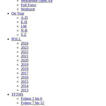
Weichelsee Open Air
Full Force
Wolfszeit
On Tour
A-D
E-H
I-M
N-R
S-Z
POLL
2024
2023
2022
2021
2020
2019
2018
2017
2016
2015
2014
2013
TFTHS
Folgen 1 bis 6
Folgen 7 bis 12