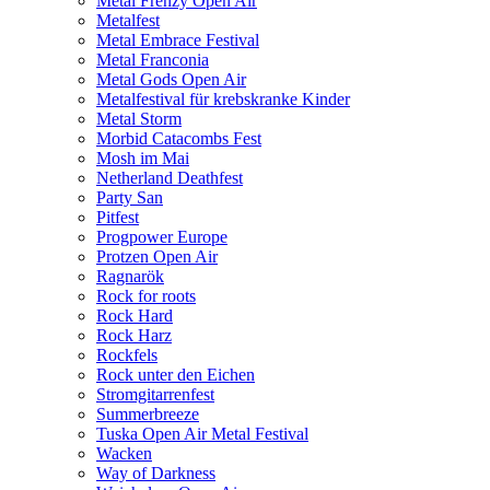
Metal Frenzy Open Air
Metalfest
Metal Embrace Festival
Metal Franconia
Metal Gods Open Air
Metalfestival für krebskranke Kinder
Metal Storm
Morbid Catacombs Fest
Mosh im Mai
Netherland Deathfest
Party San
Pitfest
Progpower Europe
Protzen Open Air
Ragnarök
Rock for roots
Rock Hard
Rock Harz
Rockfels
Rock unter den Eichen
Stromgitarrenfest
Summerbreeze
Tuska Open Air Metal Festival
Wacken
Way of Darkness