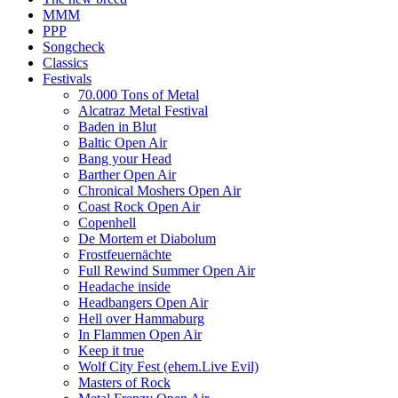
MMM
PPP
Songcheck
Classics
Festivals
70.000 Tons of Metal
Alcatraz Metal Festival
Baden in Blut
Baltic Open Air
Bang your Head
Barther Open Air
Chronical Moshers Open Air
Coast Rock Open Air
Copenhell
De Mortem et Diabolum
Frostfeuernächte
Full Rewind Summer Open Air
Headache inside
Headbangers Open Air
Hell over Hammaburg
In Flammen Open Air
Keep it true
Wolf City Fest (ehem.Live Evil)
Masters of Rock