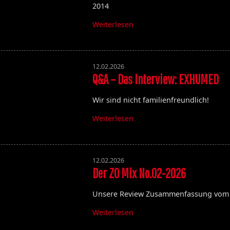
2014
Weiterlesen
12.02.2026
Q&A – Das Interview: EXHUMED
Wir sind nicht familienfreundlich!
Die Toten Hosen
Weiterlesen
Walpurgisnacht
Desertfest
12.02.2026
Der ZO Mix No.02-2026
Ragnarök
My'Tallica
Machine Head
Unsere Review Zusammenfassung vom 
Exhumed
Weiterlesen