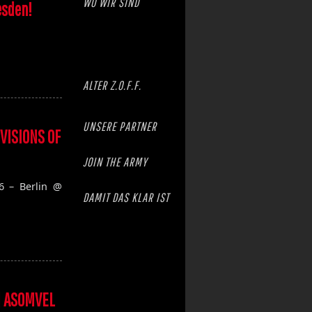
WO WIR SIND
esden!
ALTER Z.O.F.F.
UNSERE PARTNER
 VISIONS OF
JOIN THE ARMY
6 – Berlin @
DAMIT DAS KLAR IST
 | ASOMVEL