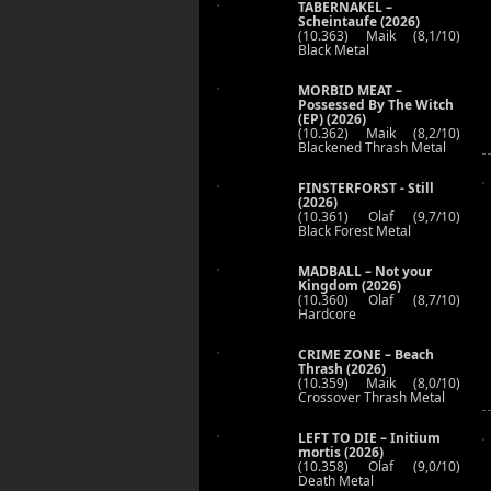
TABERNAKEL –
Scheintaufe (2026)
(10.363) Maik (8,1/10)
Black Metal
MORBID MEAT –
Possessed By The Witch
(EP) (2026)
(10.362) Maik (8,2/10)
Blackened Thrash Metal
FINSTERFORST - Still
(2026)
(10.361) Olaf (9,7/10)
Black Forest Metal
MADBALL – Not your
Kingdom (2026)
(10.360) Olaf (8,7/10)
Hardcore
CRIME ZONE – Beach
Thrash (2026)
(10.359) Maik (8,0/10)
Crossover Thrash Metal
LEFT TO DIE – Initium
mortis (2026)
(10.358) Olaf (9,0/10)
Death Metal