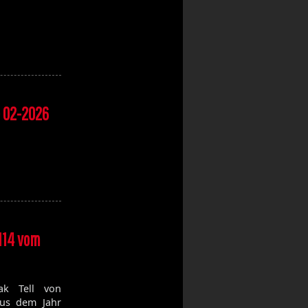
e 02-2026
6
114 vom
ak Tell von
us dem Jahr