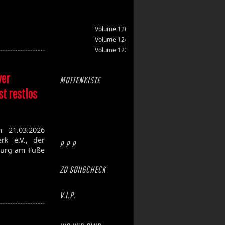
Volume 126
Volume 124
Volume 122
ver
MOTTENKISTE
st restlos
m 21.03.2026
rk e.V., der
P P P
burg am Fuße
ZO SONGCHECK
V.I.P.