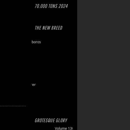
70.000 TONS 2024
THE NEW BREED
Eschaton
Dawn of Ouroboros
Toxic Hazard
Gasbrand
Disarray
Maktkamp
Stainless
Hartlight
Grand Devourer
Iron Echo
U.R.N.
Amethyst
GROTESQUE GLORY
Volume 130