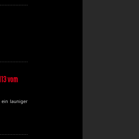
113 vom
 ein launiger