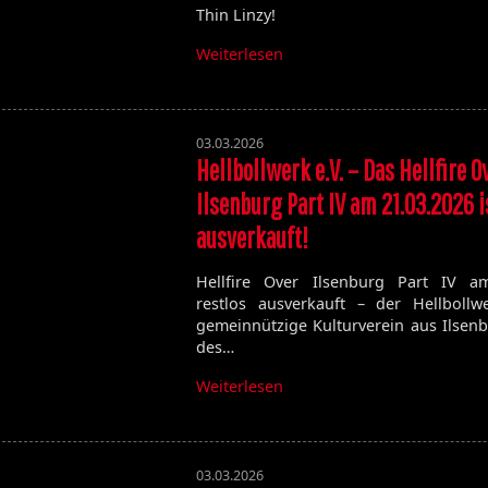
Thin Linzy!
Volume 129
Volume 128
Weiterlesen
Volume 127
Volume 125
Volume 123
03.03.2026
Hellbollwerk e.V. – Das Hellfire O
Ilsenburg Part IV am 21.03.2026 i
Satan's Host
Damien
ausverkauft!
Bitch
Elixir
Hellfire Over Ilsenburg Part IV a
restlos ausverkauft – der Hellbollwe
gemeinnützige Kulturverein aus Ilsen
des…
Weiterlesen
03.03.2026