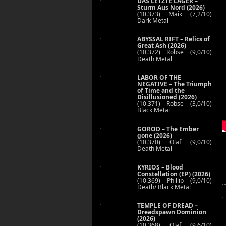
DAS LETZTE LAGER –
Sturm Aus Nord (2026)
(10.373) Maik (7,2/10)
Dark Metal
ABYSSAL RIFT – Relics of
Great Ash (2026)
(10.372) Robse (9,0/10)
Death Metal
LABOR OF THE
NEGATIVE – The Triumph
of Time and the
Disillusioned (2026)
(10.371) Robse (3,0/10)
Black Metal
GOROD – The Ember
gone (2026)
(10.370) Olaf (9,0/10)
Death Metal
KYRIOS – Blood
Constellation (EP) (2026)
(10.369) Phillip (9,0/10)
Death/ Black Metal
TEMPLE OF DREAD –
Dreadspawn Dominion
(2026)
(10.368) Olaf (9,6/10)