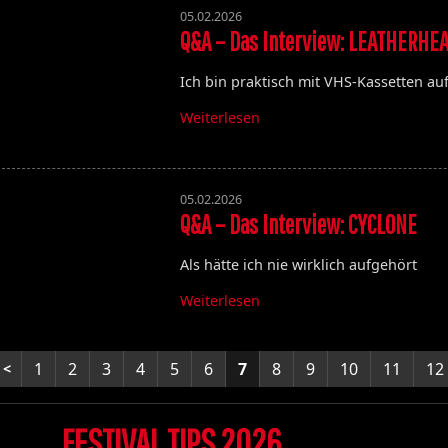
05.02.2026
Q&A – Das Interview: LEATHERHE
Ich bin praktisch mit VHS-Kassetten a
Weiterlesen
05.02.2026
Q&A – Das Interview: CYCLONE
Als hätte ich nie wirklich aufgehört
Weiterlesen
1
2
3
4
5
6
7
8
9
10
11
12
FESTIVAL TIPS 2026