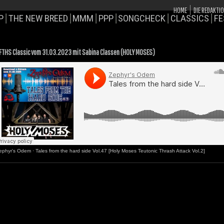
HOME
DIE REDAKTI
P
THE NEW BREED
MMM
PPP
SONGCHECK
CLASSICS
FE
FTHS Classic vom 31.03.2023 mit Sabina Classen (HOLY MOSES)
ephyr's Odem
·
Tales from the hard side Vol.47 [Holy Moses Teutonic Thrash Attack Vol.2]