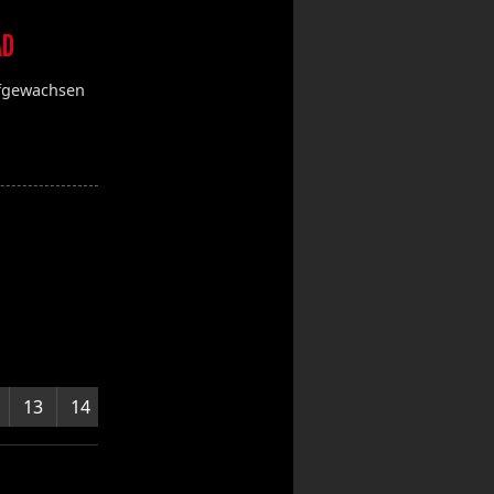
AD
ufgewachsen
13
14
15
16
17
18
19
20
21
22