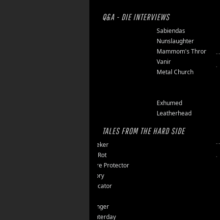
Q&A - DIE INTERVIEWS
Finsterforst
Sabiendas
Soulburn
Nunslaughter
Opfermoor
Mammom's Throne
Riket
Vanir
Floor Jansen
Metal Church
Triumpher
Reaper
Zepter
Exhumed
Tailgunner
Leatherhead
TALES FROM THE HARD SIDE
Endseeker
Jungle Rot
40 Jahre Protector
Vomitory
Messticator
Nalar
Clawfinger
Slaughterday