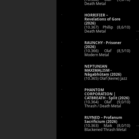
Death Metal
HORRIFIER –
Revelations of Gore
(2026)
(10.367) Phillip (8,6/10)
Death Metal
RAUNCHY - Prisoner
(2026)
(10.366) Olaf (8,5/10)
Modern Metal
NEPTUNIAN
MAXIMALISM -
Nāgabhūtaṃ (2026)
(10.365) Olaf (keine) Jazz
PHANTOM
CORPORATION |
CATBREATH - Split (2026)
(10.364) Olaf (9,0/10)
Thrash / Death Metal
RUYNED – Profanum
Sacrificium (2026)
(10.363) Maik (8,0/10)
Blackened Thrash Metal