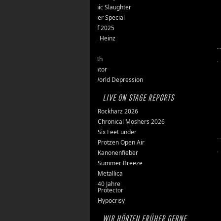
Teutonic Slaughter
Silvester Special
Best of 2025
Inge & Heinz
Thron
Stillbirth
Knorkator
New World Depression
LIVE ON STAGE REPORTS
Rockharz 2026
Chronical Moshers 2026
Six Feet under
Protzen Open Air
Kanonenfieber
Summer Breeze
Metallica
40 Jahre
Protector
Hypocrisy
WIR HÖRTEN FRÜHER GERNE