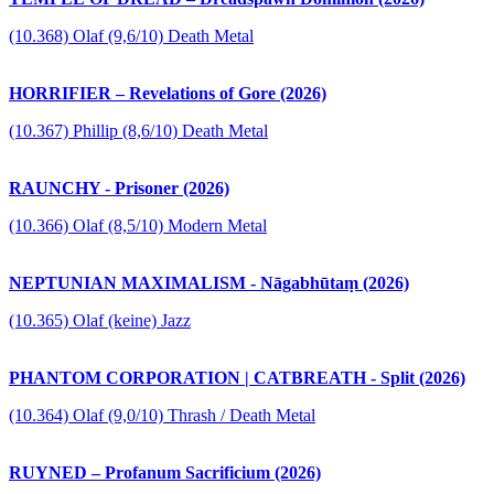
(10.368) Olaf (9,6/10) Death Metal
HORRIFIER – Revelations of Gore (2026)
(10.367) Phillip (8,6/10) Death Metal
RAUNCHY - Prisoner (2026)
(10.366) Olaf (8,5/10) Modern Metal
NEPTUNIAN MAXIMALISM - Nāgabhūtaṃ (2026)
(10.365) Olaf (keine) Jazz
PHANTOM CORPORATION | CATBREATH - Split (2026)
(10.364) Olaf (9,0/10) Thrash / Death Metal
RUYNED – Profanum Sacrificium (2026)