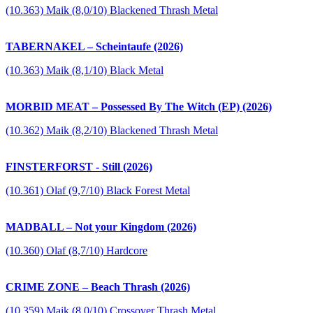
(10.363) Maik (8,0/10) Blackened Thrash Metal
TABERNAKEL – Scheintaufe (2026)
(10.363) Maik (8,1/10) Black Metal
MORBID MEAT – Possessed By The Witch (EP) (2026)
(10.362) Maik (8,2/10) Blackened Thrash Metal
FINSTERFORST - Still (2026)
(10.361) Olaf (9,7/10) Black Forest Metal
MADBALL – Not your Kingdom (2026)
(10.360) Olaf (8,7/10) Hardcore
CRIME ZONE – Beach Thrash (2026)
(10.359) Maik (8,0/10) Crossover Thrash Metal