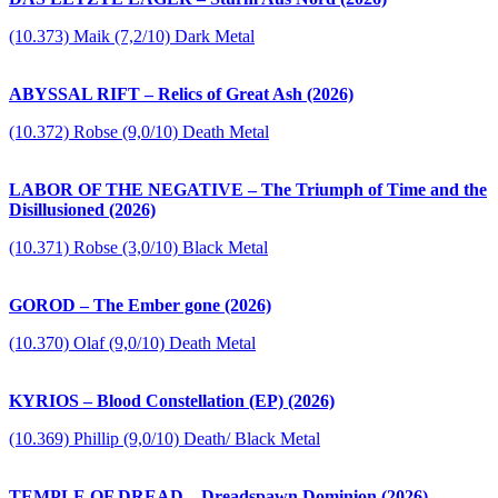
(10.373) Maik (7,2/10) Dark Metal
ABYSSAL RIFT – Relics of Great Ash (2026)
(10.372) Robse (9,0/10) Death Metal
LABOR OF THE NEGATIVE – The Triumph of Time and the
Disillusioned (2026)
(10.371) Robse (3,0/10) Black Metal
GOROD – The Ember gone (2026)
(10.370) Olaf (9,0/10) Death Metal
KYRIOS – Blood Constellation (EP) (2026)
(10.369) Phillip (9,0/10) Death/ Black Metal
TEMPLE OF DREAD – Dreadspawn Dominion (2026)