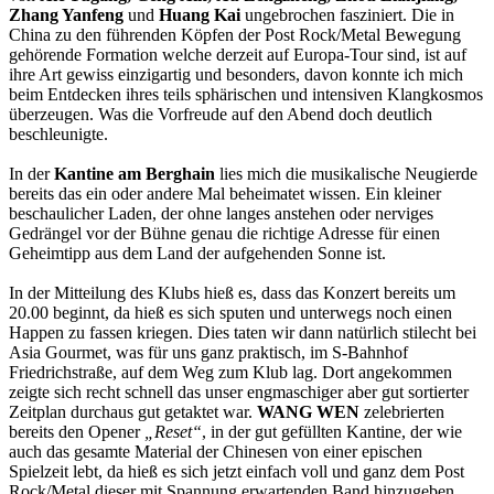
Zhang Yanfeng
und
Huang Kai
ungebrochen fasziniert. Die in
China zu den führenden Köpfen der Post Rock/Metal Bewegung
gehörende Formation welche derzeit auf Europa-Tour sind, ist auf
ihre Art gewiss einzigartig und besonders, davon konnte ich mich
beim Entdecken ihres teils sphärischen und intensiven Klangkosmos
überzeugen. Was die Vorfreude auf den Abend doch deutlich
beschleunigte.
In der
Kantine am Berghain
lies mich die musikalische Neugierde
bereits das ein oder andere Mal beheimatet wissen. Ein kleiner
beschaulicher Laden, der ohne langes anstehen oder nerviges
Gedrängel vor der Bühne genau die richtige Adresse für einen
Geheimtipp aus dem Land der aufgehenden Sonne ist.
In der Mitteilung des Klubs hieß es, dass das Konzert bereits um
20.00 beginnt, da hieß es sich sputen und unterwegs noch einen
Happen zu fassen kriegen. Dies taten wir dann natürlich stilecht bei
Asia Gourmet, was für uns ganz praktisch, im S-Bahnhof
Friedrichstraße, auf dem Weg zum Klub lag. Dort angekommen
zeigte sich recht schnell das unser engmaschiger aber gut sortierter
Zeitplan durchaus gut getaktet war.
WANG WEN
zelebrierten
bereits den Opener
„Reset“
, in der gut gefüllten Kantine, der wie
auch das gesamte Material der Chinesen von einer epischen
Spielzeit lebt, da hieß es sich jetzt einfach voll und ganz dem Post
Rock/Metal dieser mit Spannung erwartenden Band hinzugeben,