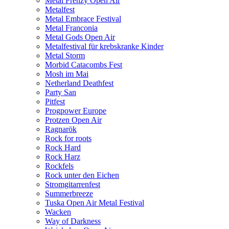
Metal Frenzy Open Air
Metalfest
Metal Embrace Festival
Metal Franconia
Metal Gods Open Air
Metalfestival für krebskranke Kinder
Metal Storm
Morbid Catacombs Fest
Mosh im Mai
Netherland Deathfest
Party San
Pitfest
Progpower Europe
Protzen Open Air
Ragnarök
Rock for roots
Rock Hard
Rock Harz
Rockfels
Rock unter den Eichen
Stromgitarrenfest
Summerbreeze
Tuska Open Air Metal Festival
Wacken
Way of Darkness