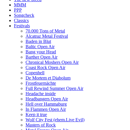
MMM
PPP
Songcheck
Classics
Festivals
70.000 Tons of Metal
Alcatraz Metal Festival
Baden in Blut
Baltic Open Air
Bang your Head
Barther Open Air
Chronical Moshers Open Air
Coast Rock Open Air
Copenhell
De Mortem et Diabolum
Frostfeuernächte
Full Rewind Summer Open Air
Headache inside
Headbangers Open Air
Hell over Hammaburg
In Flammen Open Air
Keep it true
Wolf City Fest (ehem.Live Evil)
Masters of Rock