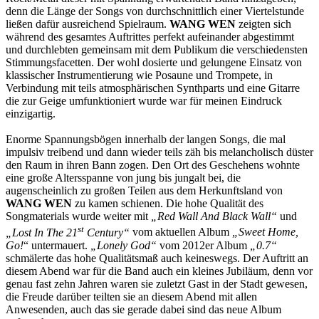
denn die Länge der Songs von durchschnittlich einer Viertelstunde
ließen dafür ausreichend Spielraum.
WANG WEN
zeigten sich
während des gesamtes Auftrittes perfekt aufeinander abgestimmt
und durchlebten gemeinsam mit dem Publikum die verschiedensten
Stimmungsfacetten. Der wohl dosierte und gelungene Einsatz von
klassischer Instrumentierung wie Posaune und Trompete, in
Verbindung mit teils atmosphärischen Synthparts und eine Gitarre
die zur Geige umfunktioniert wurde war für meinen Eindruck
einzigartig.
Enorme Spannungsbögen innerhalb der langen Songs, die mal
impulsiv treibend und dann wieder teils zäh bis melancholisch düster
den Raum in ihren Bann zogen. Den Ort des Geschehens wohnte
eine große Altersspanne von jung bis jungalt bei, die
augenscheinlich zu großen Teilen aus dem Herkunftsland von
WANG WEN
zu kamen schienen. Die hohe Qualität des
Songmaterials wurde weiter mit
„Red Wall And Black Wall“
und
st
„Lost In The 21
Century“
vom aktuellen Album
„Sweet Home,
Go!
“ untermauert.
„Lonely God“
vom 2012er Album
„0.7“
schmälerte das hohe Qualitätsmaß auch keineswegs. Der Auftritt an
diesem Abend war für die Band auch ein kleines Jubiläum, denn vor
genau fast zehn Jahren waren sie zuletzt Gast in der Stadt gewesen,
die Freude darüber teilten sie an diesem Abend mit allen
Anwesenden, auch das sie gerade dabei sind das neue Album