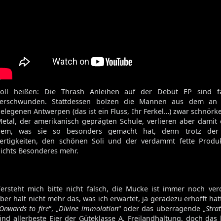
Volume 129
Volume 128
Volume 127
Volume 125
Volume 123
Soll heißen: Die Thrash Anleihen auf der Debüt EP sind f
Satan's Host
verschwunden. Stattdessen bolzen die Mannen aus dem an 
Damien
elegenen Antwerpen (das ist ein Fluss, Ihr Ferkel…) zwar schnörk
Bitch
etal, der amerikanisch geprägten Schule, verlieren aber damit
Elixir
dem, was sie so besonders gemacht hat, denn trotz der 
ertigkeiten, den schönen Soli und der verdammt fette Produk
ichts Besonderes mehr.
ersteht mich bitte nicht falsch, die Mucke ist immer noch ve
ber halt nicht mehr das, was ich erwartet, ja geradezu erhofft ha
Onwards to fire
“, „
Divine immolation
“ oder das überragende „
Strat
ind allerbeste Eier der Güteklasse A, Freilandhaltung, doch das