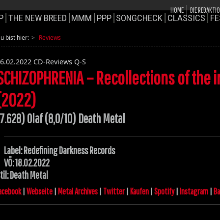
HOME
DIE REDAKTI
P
THE NEW BREED
MMM
PPP
SONGCHECK
CLASSICS
FE
u bist hier:
Reviews
6.02.2022
CD-Reviews Q-S
SCHIZOPHRENIA – Recollections of the 
(2022)
7.628) Olaf (8,0/10) Death Metal
Label: Redefining Darkness Records
VÖ: 18.02.2022
til: Death Metal
acebook
|
Webseite
|
Metal Archives
|
Twitter
|
Kaufen
|
Spotify
|
Instagram
|
B