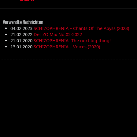
Verwandte Nachrichten
04.02.2023
SCHIZOPHRENIA – Chants Of The Abyss (2023)
21.02.2022
Der ZO Mix No.02-2022
21.01.2020
SCHIZOPHRENIA- The next big thing!
13.01.2020
SCHIZOPHRENIA – Voices (2020)
Die Toten Hosen
Walpurgisnacht
Desertfest
Ragnarök
My'Tallica
Machine Head
Exhumed