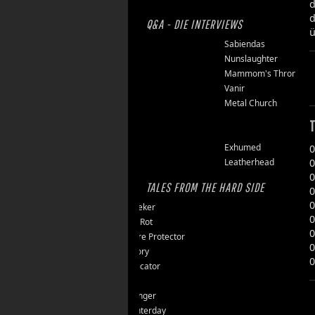
d
Q&A - DIE INTERVIEWS
ü
Finsterforst
Sabiendas
Soulburn
Nunslaughter
Opfermoor
Mammom's Throne
Riket
Vanir
Floor Jansen
Metal Church
Triumpher
T
Reaper
Zepter
Exhumed
0
0
Tailgunner
Leatherhead
0
TALES FROM THE HARD SIDE
0
0
Endseeker
0
Jungle Rot
0
40 Jahre Protector
0
Vomitory
0
Messticator
Nalar
Clawfinger
Slaughterday