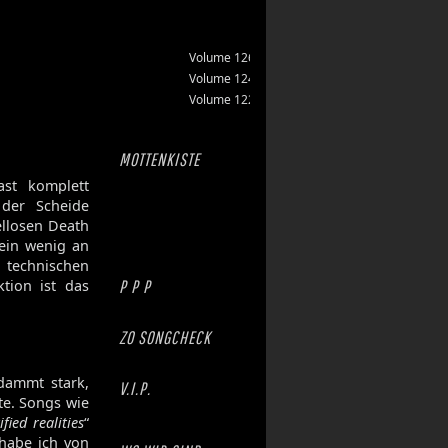
Volume 126
Volume 124
Volume 122
MOTTENKISTE
ast komplett
der Scheide
ellosen Death
 ein wenig an
technischen
tion ist das
P P P
ZO SONGCHECK
rdammt stark,
V.I.P.
tte. Songs wie
ified realities
“
 habe ich von