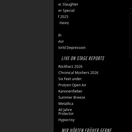
Teutonic Slaughter
Silvester Special
Best of 2025
Inge & Heinz
Thron
Stillbirth
Knorkator
New World Depression
LIVE ON STAGE REPORTS
Rockharz 2026
Chronical Moshers 2026
Six Feet under
Protzen Open Air
Kanonenfieber
Summer Breeze
Metallica
40 Jahre
Protector
Hypocrisy
WIR HÖRTEN FRÜHER GERNE