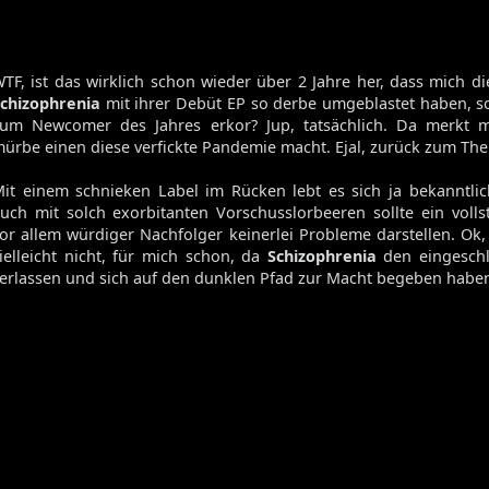
TF, ist das wirklich schon wieder über 2 Jahre her, dass mich di
chizophrenia
mit ihrer Debüt EP so derbe umgeblastet haben, so
um Newcomer des Jahres erkor? Jup, tatsächlich. Da merkt 
ürbe einen diese verfickte Pandemie macht. Ejal, zurück zum Th
it einem schnieken Label im Rücken lebt es sich ja bekanntlic
uch mit solch exorbitanten Vorschusslorbeeren sollte ein voll
or allem würdiger Nachfolger keinerlei Probleme darstellen. Ok,
ielleicht nicht, für mich schon, da
Schizophrenia
den eingesch
erlassen und sich auf den dunklen Pfad zur Macht begeben habe
Volume 131