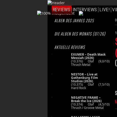
REVIEWS
INTERVIEWS
LIVE!
VI
ALBEN DES JAHRES 2025
D
1
DIE ALBEN DES MONATS (07/26)
AKTUELLE REVIEWS
EXUMER – Death Mask
Messiah (2026)
(10.376) Olaf (9,0/10)
(
Thrash Metal
NESTOR – Live at
Gothenburg Film
Studios (2026)
(10.375) Olaf (7,5/10)
Hard Rock
S
NEGATIVE FRAME –
Break the Ice (2026)
F
(10.374) Olaf (4,5/10)
Thrash / Groove Metal