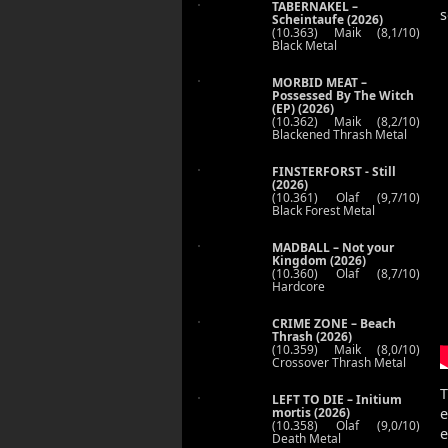
TABERNAKEL –
s
Scheintaufe (2026)
(10.363) Maik (8,1/10)
Black Metal
MORBID MEAT –
Possessed By The Witch
(EP) (2026)
(10.362) Maik (8,2/10)
Blackened Thrash Metal
FINSTERFORST - Still
(2026)
(10.361) Olaf (9,7/10)
Black Forest Metal
MADBALL – Not your
Kingdom (2026)
(10.360) Olaf (8,7/10)
Hardcore
CRIME ZONE – Beach
Thrash (2026)
(10.359) Maik (8,0/10)
Crossover Thrash Metal
T
LEFT TO DIE – Initium
e
mortis (2026)
(10.358) Olaf (9,0/10)
e
Death Metal