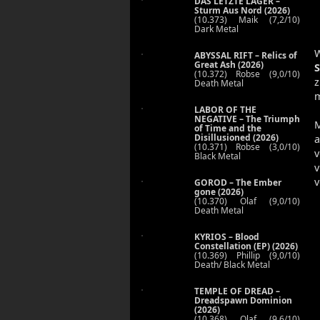
DAS LETZTE LAGER –
Sturm Aus Nord (2026)
(10.373) Maik (7,2/10)
Dark Metal
W
ABYSSAL RIFT – Relics of
Great Ash (2026)
S
(10.372) Robse (9,0/10)
z
Death Metal
m
LABOR OF THE
NEGATIVE – The Triumph
M
of Time and the
Disillusioned (2026)
a
(10.371) Robse (3,0/10)
v
Black Metal
v
v
GOROD – The Ember
gone (2026)
(10.370) Olaf (9,0/10)
Death Metal
KYRIOS – Blood
Constellation (EP) (2026)
(10.369) Phillip (9,0/10)
Death/ Black Metal
TEMPLE OF DREAD –
Dreadspawn Dominion
(2026)
(10.368) Olaf (9,6/10)