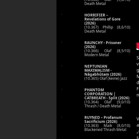
Death Metal
HORRIFIER –
Revelations of Gore
(2026)
(10.367) Phillip (8,6/10)
Death Metal
RAUNCHY - Prisoner
(2026)
(10.366) Olaf (8,5/10)
Modern Metal
NEPTUNIAN
g
MAXIMALISM -
Nāgabhūtaṃ (2026)
M
(10.365) Olaf (keine) Jazz
F
PHANTOM
CORPORATION |
n
CATBREATH - Split (2026)
(10.364) Olaf (9,0/10)
Thrash / Death Metal
RUYNED – Profanum
V
Sacrificium (2026)
a
(10.363) Maik (8,0/10)
Blackened Thrash Metal
„
s