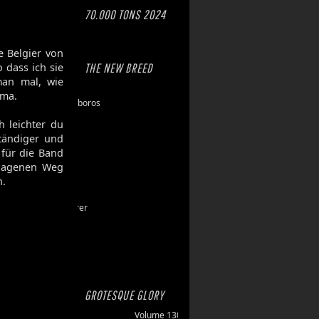
70.000 TONS 2024
e Belgier von
 dass ich sie
THE NEW BREED
man mal, wie
Eschaton
ema.
Dawn of Ouroboros
Toxic Hazard
h leichter du
Gasbrand
ständiger und
Disarray
 für die Band
Maktkamp
lagenen Weg
Stainless
n.
Hartlight
Grand Devourer
Iron Echo
U.R.N.
Amethyst
GROTESQUE GLORY
Volume 130