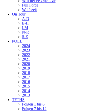
Weichelsee Open Air
Full Force
Wolfszeit
On Tour
A-D
E-H
I-M
N-R
S-Z
POLL
2024
2023
2022
2021
2020
2019
2018
2017
2016
2015
2014
2013
TFTHS
Folgen 1 bis 6
Folgen 7 bis 12