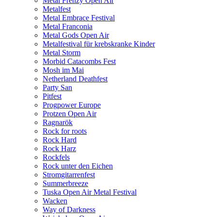
Metal Frenzy Open Air
Metalfest
Metal Embrace Festival
Metal Franconia
Metal Gods Open Air
Metalfestival für krebskranke Kinder
Metal Storm
Morbid Catacombs Fest
Mosh im Mai
Netherland Deathfest
Party San
Pitfest
Progpower Europe
Protzen Open Air
Ragnarök
Rock for roots
Rock Hard
Rock Harz
Rockfels
Rock unter den Eichen
Stromgitarrenfest
Summerbreeze
Tuska Open Air Metal Festival
Wacken
Way of Darkness