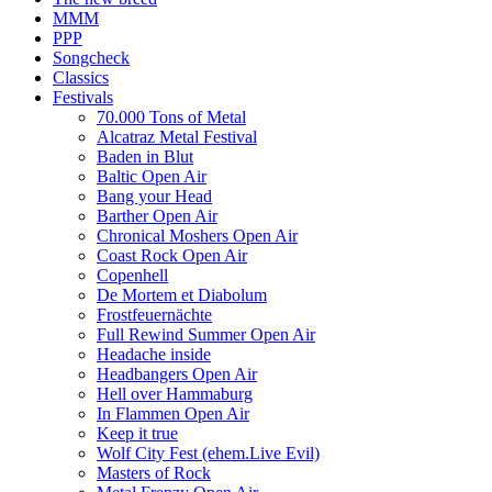
MMM
PPP
Songcheck
Classics
Festivals
70.000 Tons of Metal
Alcatraz Metal Festival
Baden in Blut
Baltic Open Air
Bang your Head
Barther Open Air
Chronical Moshers Open Air
Coast Rock Open Air
Copenhell
De Mortem et Diabolum
Frostfeuernächte
Full Rewind Summer Open Air
Headache inside
Headbangers Open Air
Hell over Hammaburg
In Flammen Open Air
Keep it true
Wolf City Fest (ehem.Live Evil)
Masters of Rock