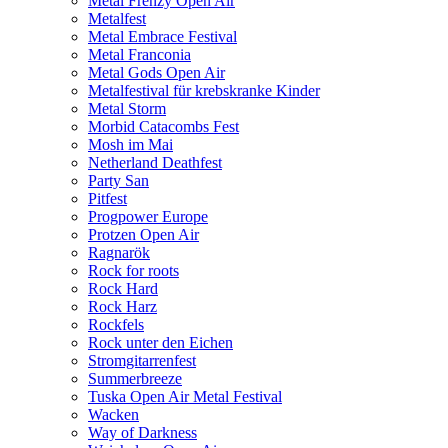
Metal Frenzy Open Air
Metalfest
Metal Embrace Festival
Metal Franconia
Metal Gods Open Air
Metalfestival für krebskranke Kinder
Metal Storm
Morbid Catacombs Fest
Mosh im Mai
Netherland Deathfest
Party San
Pitfest
Progpower Europe
Protzen Open Air
Ragnarök
Rock for roots
Rock Hard
Rock Harz
Rockfels
Rock unter den Eichen
Stromgitarrenfest
Summerbreeze
Tuska Open Air Metal Festival
Wacken
Way of Darkness