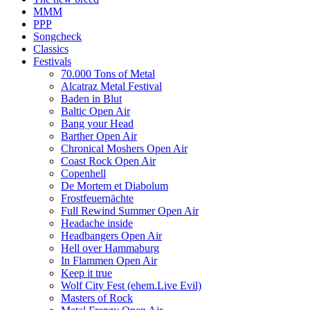
MMM
PPP
Songcheck
Classics
Festivals
70.000 Tons of Metal
Alcatraz Metal Festival
Baden in Blut
Baltic Open Air
Bang your Head
Barther Open Air
Chronical Moshers Open Air
Coast Rock Open Air
Copenhell
De Mortem et Diabolum
Frostfeuernächte
Full Rewind Summer Open Air
Headache inside
Headbangers Open Air
Hell over Hammaburg
In Flammen Open Air
Keep it true
Wolf City Fest (ehem.Live Evil)
Masters of Rock