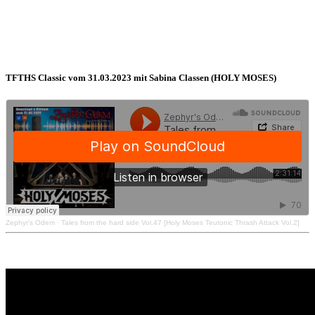
TFTHS Classic vom 31.03.2023 mit Sabina Classen (HOLY MOSES)
Zephyr's Odem
·
Tales from the hard side Vol.47 [Holy Moses Teutonic Thrash Attack Vol.2]