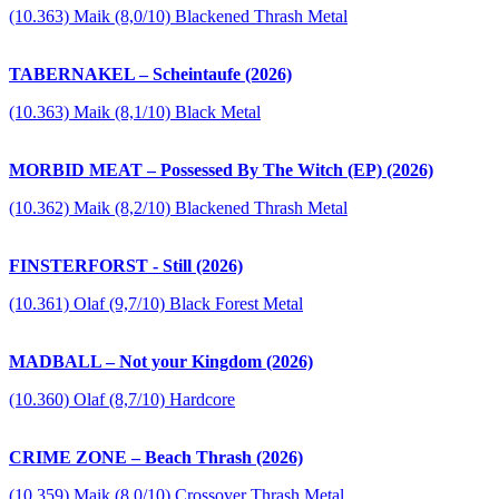
(10.363) Maik (8,0/10) Blackened Thrash Metal
TABERNAKEL – Scheintaufe (2026)
(10.363) Maik (8,1/10) Black Metal
MORBID MEAT – Possessed By The Witch (EP) (2026)
(10.362) Maik (8,2/10) Blackened Thrash Metal
FINSTERFORST - Still (2026)
(10.361) Olaf (9,7/10) Black Forest Metal
MADBALL – Not your Kingdom (2026)
(10.360) Olaf (8,7/10) Hardcore
CRIME ZONE – Beach Thrash (2026)
(10.359) Maik (8,0/10) Crossover Thrash Metal