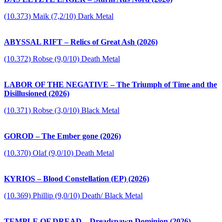
(10.373) Maik (7,2/10) Dark Metal
ABYSSAL RIFT – Relics of Great Ash (2026)
(10.372) Robse (9,0/10) Death Metal
LABOR OF THE NEGATIVE – The Triumph of Time and the
Disillusioned (2026)
(10.371) Robse (3,0/10) Black Metal
GOROD – The Ember gone (2026)
(10.370) Olaf (9,0/10) Death Metal
KYRIOS – Blood Constellation (EP) (2026)
(10.369) Phillip (9,0/10) Death/ Black Metal
TEMPLE OF DREAD – Dreadspawn Dominion (2026)