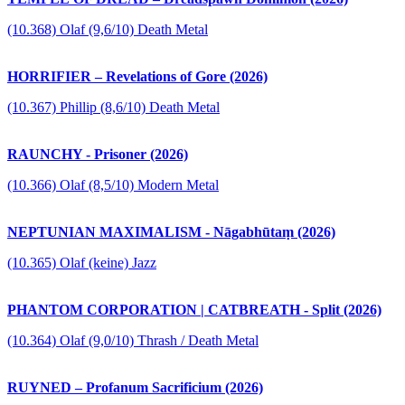
(10.368) Olaf (9,6/10) Death Metal
HORRIFIER – Revelations of Gore (2026)
(10.367) Phillip (8,6/10) Death Metal
RAUNCHY - Prisoner (2026)
(10.366) Olaf (8,5/10) Modern Metal
NEPTUNIAN MAXIMALISM - Nāgabhūtaṃ (2026)
(10.365) Olaf (keine) Jazz
PHANTOM CORPORATION | CATBREATH - Split (2026)
(10.364) Olaf (9,0/10) Thrash / Death Metal
RUYNED – Profanum Sacrificium (2026)