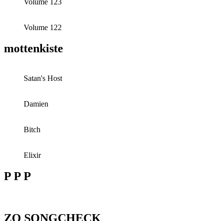
Volume 123
Volume 122
mottenkiste
Satan's Host
Damien
Bitch
Elixir
P P P
ZO SONGCHECK