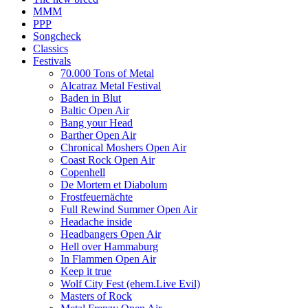
MMM
PPP
Songcheck
Classics
Festivals
70.000 Tons of Metal
Alcatraz Metal Festival
Baden in Blut
Baltic Open Air
Bang your Head
Barther Open Air
Chronical Moshers Open Air
Coast Rock Open Air
Copenhell
De Mortem et Diabolum
Frostfeuernächte
Full Rewind Summer Open Air
Headache inside
Headbangers Open Air
Hell over Hammaburg
In Flammen Open Air
Keep it true
Wolf City Fest (ehem.Live Evil)
Masters of Rock