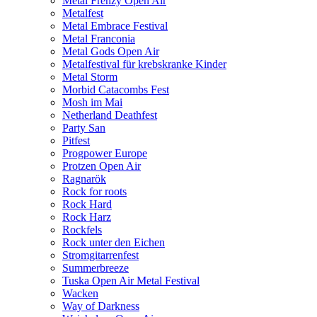
Metal Frenzy Open Air
Metalfest
Metal Embrace Festival
Metal Franconia
Metal Gods Open Air
Metalfestival für krebskranke Kinder
Metal Storm
Morbid Catacombs Fest
Mosh im Mai
Netherland Deathfest
Party San
Pitfest
Progpower Europe
Protzen Open Air
Ragnarök
Rock for roots
Rock Hard
Rock Harz
Rockfels
Rock unter den Eichen
Stromgitarrenfest
Summerbreeze
Tuska Open Air Metal Festival
Wacken
Way of Darkness