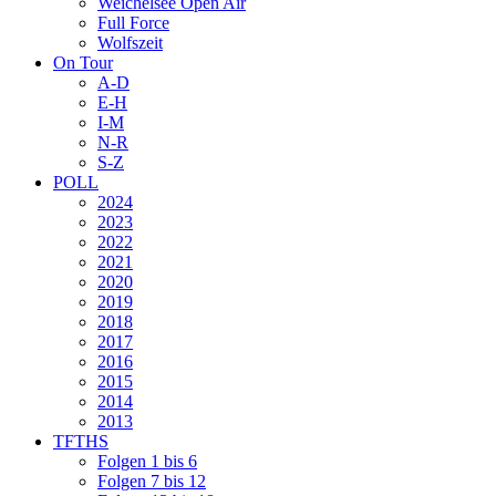
Weichelsee Open Air
Full Force
Wolfszeit
On Tour
A-D
E-H
I-M
N-R
S-Z
POLL
2024
2023
2022
2021
2020
2019
2018
2017
2016
2015
2014
2013
TFTHS
Folgen 1 bis 6
Folgen 7 bis 12