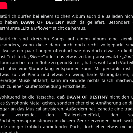
atürlich durfen bei einem solchen Album auch die Balladen nich
so haben
DAWN OF DESTINY
auch da geliefert. Besonders d
erträumte „Little Dflower“ sticht da heraus.
Natürlich sind dreizehn Songs auf einem Album eine zieml
esonders, wenn diese dann auch noch recht vollgepackt si
eilweise ein paar Längen offenbart wie das doch etwas zu lied
ast-Titelstück
„Silence“
oder das etwas zu lang ausgewalzte
„Run“
lbum am besten in Ruhe zu genießen ist, hat es wohl auch Vorte
ich über eine Stunde lang entspannen kann. Mir persönlich ist
twas zu viel Piano und etwas zu wenig harte Stromgitarren, 
erartige Musik abfährt, kann im Grunde nichts falsch machen,
ich zu einer Kaufentscheidung entschließt.
ohltuend ist die Tatsache, daß
DAWN OF DESTINY
nicht den 
es Symphonic Metal gehen, sondern eher eine Annäherung an di
ogar an das Musical anvisieren. Außerdem hat Jeanette eine tr
und vermeidet den Trällerelseneffekt, den 
öchtegernsopranistinnen in diesem Genre erzeugen. Auch wirk
rotz einiger fröhlich anmutender Parts, doch eher etwas mela
esinnlich.