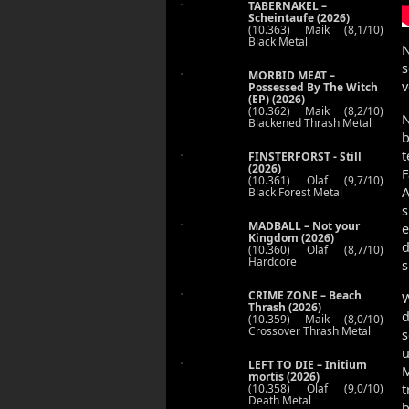
TABERNAKEL –
Scheintaufe (2026)
(10.363) Maik (8,1/10)
Black Metal
N
MORBID MEAT –
v
Possessed By The Witch
(EP) (2026)
(10.362) Maik (8,2/10)
Blackened Thrash Metal
b
t
FINSTERFORST - Still
(2026)
F
(10.361) Olaf (9,7/10)
A
Black Forest Metal
s
MADBALL – Not your
e
Kingdom (2026)
d
(10.360) Olaf (8,7/10)
Hardcore
s
CRIME ZONE – Beach
W
Thrash (2026)
d
(10.359) Maik (8,0/10)
Crossover Thrash Metal
s
LEFT TO DIE – Initium
M
mortis (2026)
(10.358) Olaf (9,0/10)
t
Death Metal
b