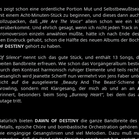
s zeigt schon eine ordentliche Portion Mut und Selbstbewußtsein
it einem Acht-Minuten-Stück zu beginnen, und dieses dann auc
vollzupacken, daß
„We Are The Voice“
allein schon wie ein k
erüberkommt. Und ehrlich gesagt, wenn ich nicht jeden Track in 
romoversion einzeln anwählen müßte, hätte ich nach Ende de
en Eindruck gehabt, schon die Hälfte des neuen Albums der Bo
OF DESTINY
gehört zu haben.
Of Silence“
nennt sich das gute Stück, und enthält 13 Songs, di
eiten Bandbreite erfreuen. Wie schon das Vorgängeralbum besti
urch den Kontrast harmonisch ruhiger Elemente und teils recht 
esanglich wird Jeanette Scherff nun vermehrt von Jens Faber unte
icht auf die ausgeleierte ‚Beauty And The Beast‘-Schiene
Growling, sondern mit Klargesang, der mich ab und an an
erinnert, besonders beim Song
„Burning Heart“
, bei dem das 
utage tritt.
atürlich bieten
DAWN OF DESTINY
die ganze Bandbreite des 
etalls, epische Chöre und bombastische Orchestration gehören
ie eingängige Gesangslinien und viel Melodien. Dazu muß ma
Volume 131