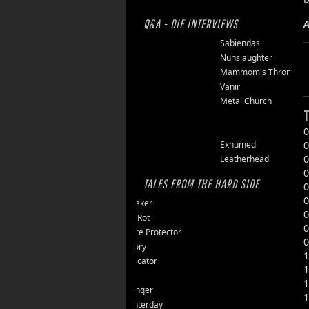
Q&A - DIE INTERVIEWS
A
Finsterforst
Sabiendas
Soulburn
Nunslaughter
Opfermoor
Mammom's Throne
Riket
Vanir
Floor Jansen
Metal Church
T
Triumpher
Reaper
0
Zepter
Exhumed
0
0
Tailgunner
Leatherhead
0
TALES FROM THE HARD SIDE
0
0
Endseeker
0
Jungle Rot
0
40 Jahre Protector
0
Vomitory
1
Messticator
1
Nalar
1
Clawfinger
1
Slaughterday