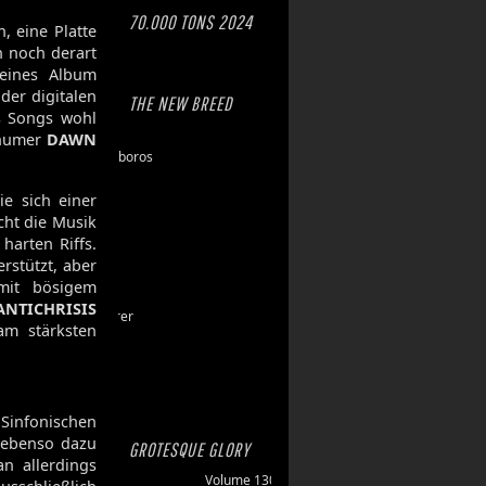
70.000 TONS 2024
, eine Platte
h noch derart
leines Album
der digitalen
THE NEW BREED
s Songs wohl
Eschaton
chumer
DAWN
Dawn of Ouroboros
Toxic Hazard
e sich einer
Gasbrand
cht die Musik
Disarray
harten Riffs.
Maktkamp
rstützt, aber
Stainless
 mit bösigem
Hartlight
ANTICHRISIS
Grand Devourer
am stärksten
Iron Echo
U.R.N.
Amethyst
Sinfonischen
 ebenso dazu
GROTESQUE GLORY
n allerdings
Volume 130