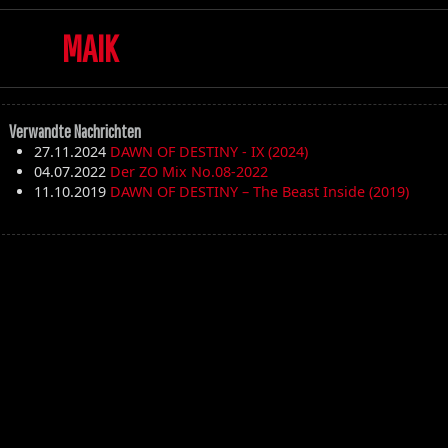
MAIK
Verwandte Nachrichten
27.11.2024
DAWN OF DESTINY - IX (2024)
04.07.2022
Der ZO Mix No.08-2022
11.10.2019
DAWN OF DESTINY – The Beast Inside (2019)
Die Toten Hosen
Walpurgisnacht
Desertfest
Ragnarök
My'Tallica
Machine Head
Exhumed