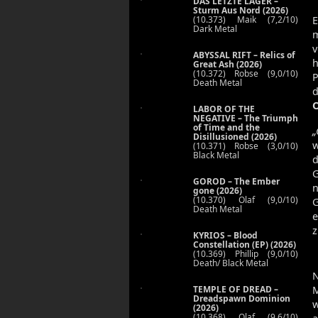
DAS LETZTE LAGER –
Sturm Aus Nord (2026)
(10.373) Maik (7,2/10)
E
Dark Metal
m
ABYSSAL RIFT – Relics of
h
Great Ash (2026)
(10.372) Robse (9,0/10)
P
Death Metal
d
LABOR OF THE
NEGATIVE – The Triumph
of Time and the
„
Disillusioned (2026)
w
(10.371) Robse (3,0/10)
Black Metal
d
G
GOROD – The Ember
n
gone (2026)
(10.370) Olaf (9,0/10)
Death Metal
z
KYRIOS – Blood
Constellation (EP) (2026)
(10.369) Phillip (9,0/10)
Death/ Black Metal
N
TEMPLE OF DREAD –
M
Dreadspawn Dominion
w
(2026)
(10.368) Olaf (9,6/10)