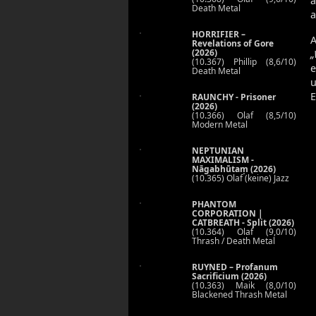
a
Death Metal
a
HORRIFIER –
A
Revelations of Gore
(2026)
„
(10.367) Phillip (8,6/10)
e
Death Metal
u
E
RAUNCHY - Prisoner
(2026)
(10.366) Olaf (8,5/10)
Modern Metal
NEPTUNIAN
MAXIMALISM -
Nāgabhūtaṃ (2026)
(10.365) Olaf (keine) Jazz
PHANTOM
CORPORATION |
CATBREATH - Split (2026)
(10.364) Olaf (9,0/10)
Thrash / Death Metal
RUYNED – Profanum
Sacrificium (2026)
(10.363) Maik (8,0/10)
Blackened Thrash Metal