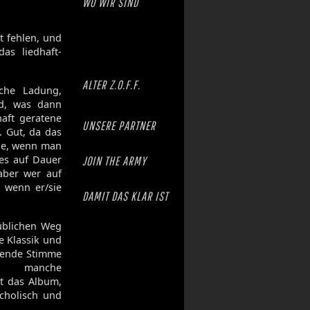
WO WIR SIND
t fehlen, und
as liedhaft-
ALTER Z.O.F.F.
iche Ladung,
nd, was dann
haft geratene
UNSERE PARTNER
. Gut, da das
ile, wenn man
 es auf Dauer
JOIN THE ARMY
aber wer auf
 wenn er/sie
DAMIT DAS KLAR IST
üblichen Weg
e Klassik und
agende Stimme
so manche
t das Album,
ncholisch und