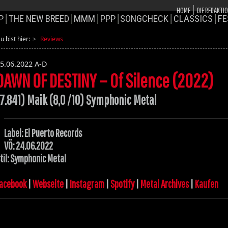
HOME
DIE REDAKTI
P
THE NEW BREED
MMM
PPP
SONGCHECK
CLASSICS
FE
u bist hier:
Reviews
5.06.2022
A-D
DAWN OF DESTINY – Of Silence (2022)
(7.841) Maik (8,0 /10) Symphonic Metal
Label: El Puerto Records
VÖ: 24.06.2022
til: Symphonic Metal
acebook
|
Webseite
|
Instagram
|
Spotify
|
Metal Archives
|
Kaufen