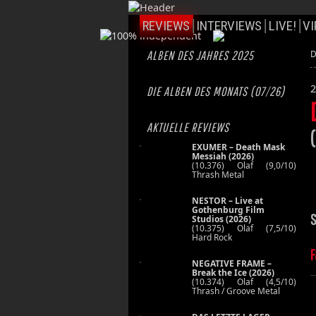
REVIEWS
INTERVIEWS
LIVE!
VI
ALBEN DES JAHRES 2025
D
2
DIE ALBEN DES MONATS (07/26)
AKTUELLE REVIEWS
EXUMER – Death Mask
Messiah (2026)
(10.376) Olaf (9,0/10)
Thrash Metal
NESTOR – Live at
Gothenburg Film
S
Studios (2026)
(10.375) Olaf (7,5/10)
Hard Rock
F
NEGATIVE FRAME –
Break the Ice (2026)
(10.374) Olaf (4,5/10)
Thrash / Groove Metal