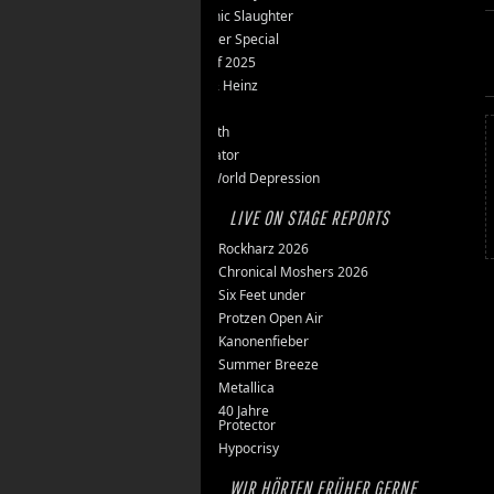
Teutonic Slaughter
Silvester Special
Best of 2025
Inge & Heinz
Thron
Stillbirth
Knorkator
New World Depression
LIVE ON STAGE REPORTS
Rockharz 2026
Chronical Moshers 2026
Six Feet under
Protzen Open Air
Kanonenfieber
Summer Breeze
Metallica
40 Jahre
Protector
Hypocrisy
WIR HÖRTEN FRÜHER GERNE