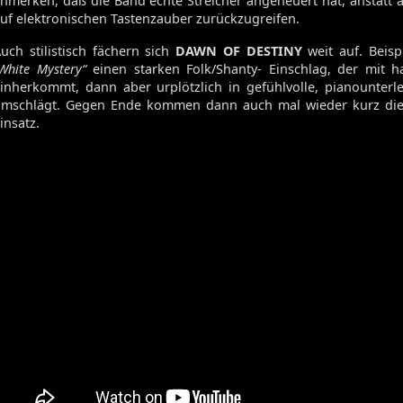
nmerken, daß die Band echte Streicher angeheuert hat, anstatt a
Volume 129
uf elektronischen Tastenzauber zurückzugreifen.
Volume 128
uch stilistisch fächern sich
DAWN OF DESTINY
weit auf. Beisp
Volume 127
White Mystery“
einen starken Folk/Shanty- Einschlag, der mit h
Volume 125
inherkommt, dann aber urplötzlich in gefühlvolle, pianounter
Volume 123
mschlägt. Gegen Ende kommen dann auch mal wieder kurz di
insatz.
Satan's Host
Damien
Bitch
Elixir