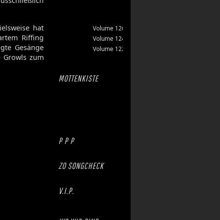
usschließlich
ielsweise hat
Volume 126
artem Riffing
Volume 124
legte Gesänge
Volume 122
e Growls zum
MOTTENKISTE
P P P
ZO SONGCHECK
V.I.P.