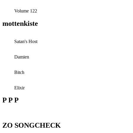
Volume 122
mottenkiste
Satan's Host
Damien
Bitch
Elixir
P P P
ZO SONGCHECK