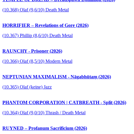
(10.368) Olaf (9,6/10) Death Metal
HORRIFIER – Revelations of Gore (2026)
(10.367) Phillip (8,6/10) Death Metal
RAUNCHY - Prisoner (2026)
(10.366) Olaf (8,5/10) Modern Metal
NEPTUNIAN MAXIMALISM - Nāgabhūtaṃ (2026)
(10.365) Olaf (keine) Jazz
PHANTOM CORPORATION | CATBREATH - Split (2026)
(10.364) Olaf (9,0/10) Thrash / Death Metal
RUYNED – Profanum Sacrificium (2026)