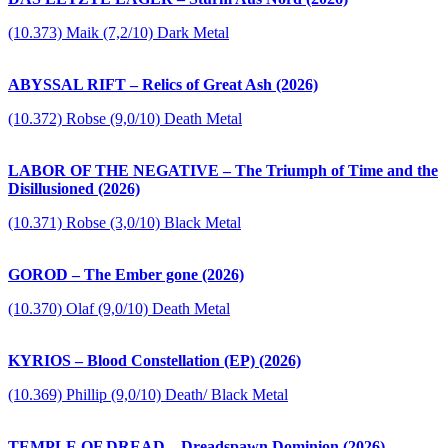
(10.373) Maik (7,2/10) Dark Metal
ABYSSAL RIFT – Relics of Great Ash (2026)
(10.372) Robse (9,0/10) Death Metal
LABOR OF THE NEGATIVE – The Triumph of Time and the
Disillusioned (2026)
(10.371) Robse (3,0/10) Black Metal
GOROD – The Ember gone (2026)
(10.370) Olaf (9,0/10) Death Metal
KYRIOS – Blood Constellation (EP) (2026)
(10.369) Phillip (9,0/10) Death/ Black Metal
TEMPLE OF DREAD – Dreadspawn Dominion (2026)