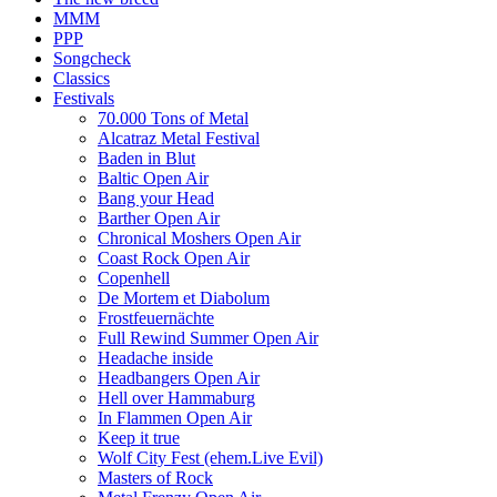
MMM
PPP
Songcheck
Classics
Festivals
70.000 Tons of Metal
Alcatraz Metal Festival
Baden in Blut
Baltic Open Air
Bang your Head
Barther Open Air
Chronical Moshers Open Air
Coast Rock Open Air
Copenhell
De Mortem et Diabolum
Frostfeuernächte
Full Rewind Summer Open Air
Headache inside
Headbangers Open Air
Hell over Hammaburg
In Flammen Open Air
Keep it true
Wolf City Fest (ehem.Live Evil)
Masters of Rock