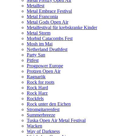
Metal Frenzy Open Air
Metalfest
Metal Embrace Festival
Metal Franconia
Metal Gods Open Air
Metalfestival für krebskranke Kinder
Metal Storm
Morbid Catacombs Fest
Mosh im Mai
Netherland Deathfest
Party San
Pitfest
Progpower Europe
Protzen Open Air
Ragnarök
Rock for roots
Rock Hard
Rock Harz
Rockfels
Rock unter den Eichen
Stromgitarrenfest
Summerbreeze
Tuska Open Air Metal Festival
Wacken
Way of Darkness