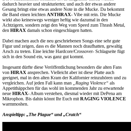
dadurch heavier und strukturierter, und auch der etwas andere
Gesang bringt eine etwas andere Note in die Mucke. Da bekommt
die Band einen leichten
ANTHRAX
- Vibe mit rein. Die Mucke
wirkt also keineswegs weniger heftig wie dazumal in den
Achtzigern, sondern zeigt den Weg vom Speed zum Thrash Metal,
den
HIRAX
damals schon eingeschlagen hatten.
Dabei machen auch die neu geschriebenen Songs eine sehr gute
Figur und zeigen, dass es die Mannen noch draufhatten, gewaltig
Arsch zu treten. Eine leichte Hardcore/Crossover- Schlagseite fügt
sich in den Sound ein, was ganz gut kommt.
Insgesamt dürfte diese Veröffentlichung besonders die alten Fans
von
HIRAX
ansprechen. Vielleicht aber ist diese Platte auch
geeignet, mal in den alten Kram der Kalifornier reinzuhören und zu
vergleichen. Auf jeden Fall kann man
„Raging Violence“
als
Appetithäppchen für das wohl im kommenden Jahr zu erwartende
neue
HIRAX
- Album verstehen, diesmal wieder mit DePena am
Mikrophon. Bis dahin könnt Ihr Euch mit
RAGING VIOLENCE
warmmoshen.
Anspieltipp: „The Plague“ und „Crutch“