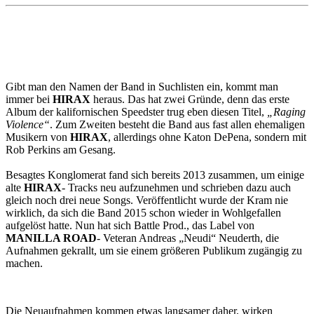
Gibt man den Namen der Band in Suchlisten ein, kommt man
immer bei
HIRAX
heraus. Das hat zwei Gründe, denn das erste
Album der kalifornischen Speedster trug eben diesen Titel,
„Raging
Violence“
. Zum Zweiten besteht die Band aus fast allen ehemaligen
Musikern von
HIRAX
, allerdings ohne Katon DePena, sondern mit
Rob Perkins am Gesang.
Besagtes Konglomerat fand sich bereits 2013 zusammen, um einige
alte
HIRAX
- Tracks neu aufzunehmen und schrieben dazu auch
gleich noch drei neue Songs. Veröffentlicht wurde der Kram nie
wirklich, da sich die Band 2015 schon wieder in Wohlgefallen
aufgelöst hatte. Nun hat sich Battle Prod., das Label von
MANILLA ROAD
- Veteran Andreas „Neudi“ Neuderth, die
Aufnahmen gekrallt, um sie einem größeren Publikum zugängig zu
machen.
Die Neuaufnahmen kommen etwas langsamer daher, wirken