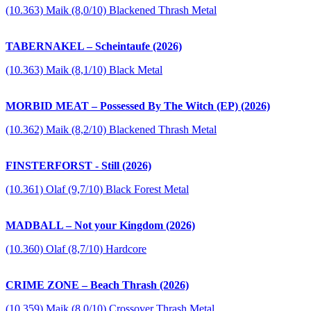
(10.363) Maik (8,0/10) Blackened Thrash Metal
TABERNAKEL – Scheintaufe (2026)
(10.363) Maik (8,1/10) Black Metal
MORBID MEAT – Possessed By The Witch (EP) (2026)
(10.362) Maik (8,2/10) Blackened Thrash Metal
FINSTERFORST - Still (2026)
(10.361) Olaf (9,7/10) Black Forest Metal
MADBALL – Not your Kingdom (2026)
(10.360) Olaf (8,7/10) Hardcore
CRIME ZONE – Beach Thrash (2026)
(10.359) Maik (8,0/10) Crossover Thrash Metal