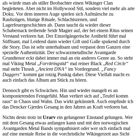
als würde man als stiller Beobachter einen Wikinger Clan
begleiteten. Aber nicht im Hollywood Stil, sondern viel mehr als arte
Doku. Vor dem inneren Auge spielen sich Aufmärsche zu
Raubzügen, blutige Rituale, Schlachtszenen, und
Lagerfeuergeschichten ab. Dann taucht da wieder dieser
Schabernack treibende Seidr Magier auf, der bei einem Ritus seinen
Verstand verloren hat. Der Einzelgängerische Antiheld führt mal
Süffisant, mal Leidend dann wieder Gift und Galle spukend durch
die Story. Das ist sehr unterhaltsam und verpasst dem Ganzen eine
spezielle Authentizität. Der schwarzmetallische Avantgarde
Grundtenor eckt dabei immer mal an ein anderes Genre an. So steht
mal Viking Metal „
Forvitringstid“
mal reiner Black „
Red Circle“
mal steht Thrash
„Ancient DNA“
im Vordergrund.
„Fancy
Daggers“
kommt gar rotzig Punkig daher. Diese Vielfalt macht es
auch einfach das Album am Stück zu hören.
Dennoch gibt es Schwächen. Hin und wieder mangelt es an
komponierenden Feingefühl. Man verliert sich auf „Teufel komm
raus“ in Chaos und Wahn. Das wirkt gekünstelt. Auch empfinde ich
das Dencker Gjerdes Gesang in den Jahren an Kraft verloren hat.
Nichts desto trotz ist
Urarv
ein gelungener Einstand gelungen. Wer
mit dem Gesang etwas anfangen kann und mit den norwegischen
Avantgarden Metal Bands sympathisiert oder wer sich einfach mal
auf eine mentale Reise in die vorchristliche Wikingerzeit aus Sicht