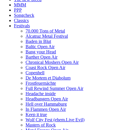
MMM
PPP
Songcheck
Classics
Festivals
70.000 Tons of Metal
Alcatraz Metal Festival
Baden in Blut
Baltic Open Air
Bang your Head
Barther Open Air
Chronical Moshers Open Air
Coast Rock Open Air
Copenhell
De Mortem et Diabolum
Frostfeuernächte
Full Rewind Summer Open Air
Headache inside
Headbangers Open Air
Hell over Hammaburg
In Flammen Open Air
Keep it true
Wolf City Fest (ehem.Live Evil)
Masters of Rock