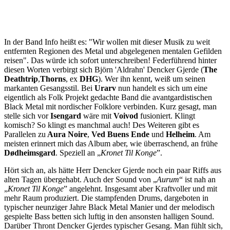
In der Band Info heißt es: "Wir wollen mit dieser Musik zu weit
entfernten Regionen des Metal und abgelegenen mentalen Gefilden
reisen". Das würde ich sofort unterschreiben! Federführend hinter
diesen Worten verbirgt sich Björn 'Aldrahn' Dencker Gjerde (
The
Deathtrip
,
Thorns
, ex
DHG
). Wer ihn kennt, weiß um seinen
markanten Gesangsstil. Bei
Urarv
nun handelt es sich um eine
eigentlich als Folk Projekt gedachte Band die avantgardistischen
Black Metal mit nordischer Folklore verbinden. Kurz gesagt, man
stelle sich vor
Isengard
wäre mit
Voivod
fusioniert. Klingt
komisch? So klingt es manchmal auch! Des Weiteren gibt es
Parallelen zu
Aura Noire
,
Ved Buens Ende
und
Helheim
. Am
meisten erinnert mich das Album aber, wie überraschend, an frühe
Dødheimsgard
. Speziell an „
Kro
net Til Konge
”.
Hört sich an, als hätte Herr Dencker Gjerde noch ein paar Riffs aus
alten Tagen übergehabt. Auch der Sound von „
Aurum
“ ist nah an
„
Kro
net Til Konge
” angelehnt. Insgesamt aber Kraftvoller und mit
mehr Raum produziert. Die stampfenden Drums, dargeboten in
typischer neunziger Jahre Black Metal Manier und der melodisch
gespielte Bass betten sich luftig in den ansonsten halligen Sound.
Darüber Thront Dencker Gjerdes typischer Gesang. Man fühlt sich,