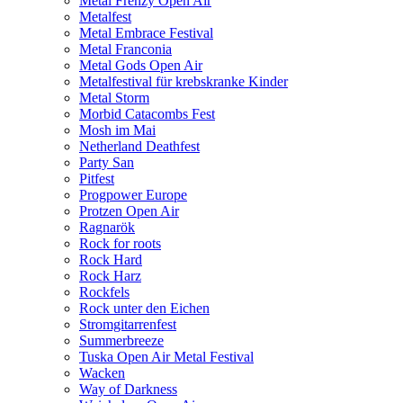
Metal Frenzy Open Air
Metalfest
Metal Embrace Festival
Metal Franconia
Metal Gods Open Air
Metalfestival für krebskranke Kinder
Metal Storm
Morbid Catacombs Fest
Mosh im Mai
Netherland Deathfest
Party San
Pitfest
Progpower Europe
Protzen Open Air
Ragnarök
Rock for roots
Rock Hard
Rock Harz
Rockfels
Rock unter den Eichen
Stromgitarrenfest
Summerbreeze
Tuska Open Air Metal Festival
Wacken
Way of Darkness