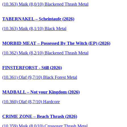
(10.363) Maik (8,0/10) Blackened Thrash Metal
TABERNAKEL – Scheintaufe (2026)
(10.363) Maik (8,1/10) Black Metal
MORBID MEAT – Possessed By The Witch (EP) (2026)
(10.362) Maik (8,2/10) Blackened Thrash Metal
FINSTERFORST - Still (2026)
(10.361) Olaf (9,7/10) Black Forest Metal
MADBALL – Not your Kingdom (2026)
(10.360) Olaf (8,7/10) Hardcore
CRIME ZONE – Beach Thrash (2026)
(10.359) Maik (8,0/10) Crossover Thrash Metal