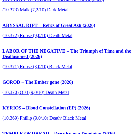
(10.373) Maik (7,2/10) Dark Metal
ABYSSAL RIFT – Relics of Great Ash (2026)
(10.372) Robse (9,0/10) Death Metal
LABOR OF THE NEGATIVE – The Triumph of Time and the
Disillusioned (2026)
(10.371) Robse (3,0/10) Black Metal
GOROD – The Ember gone (2026)
(10.370) Olaf (9,0/10) Death Metal
KYRIOS – Blood Constellation (EP) (2026)
(10.369) Phillip (9,0/10) Death/ Black Metal
TEMPLE OF DREAD – Dreadspawn Dominion (2026)