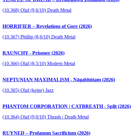
(10.368) Olaf (9,6/10) Death Metal
HORRIFIER – Revelations of Gore (2026)
(10.367) Phillip (8,6/10) Death Metal
RAUNCHY - Prisoner (2026)
(10.366) Olaf (8,5/10) Modern Metal
NEPTUNIAN MAXIMALISM - Nāgabhūtaṃ (2026)
(10.365) Olaf (keine) Jazz
PHANTOM CORPORATION | CATBREATH - Split (2026)
(10.364) Olaf (9,0/10) Thrash / Death Metal
RUYNED – Profanum Sacrificium (2026)