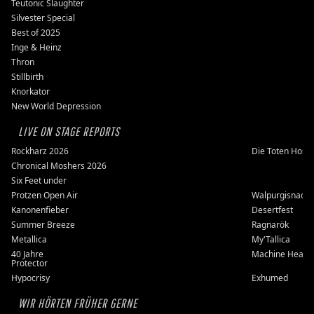
Teutonic Slaughter
Silvester Special
Best of 2025
Inge & Heinz
Thron
Stillbirth
Knorkator
New World Depression
LIVE ON STAGE REPORTS
Rockharz 2026
Die Toten Hose
Chronical Moshers 2026
Six Feet under
Protzen Open Air
Walpurgisnacht
Kanonenfieber
Desertfest
Summer Breeze
Ragnarök
Metallica
My'Tallica
40 Jahre
Machine Head
Protector
Hypocrisy
Exhumed
WIR HÖRTEN FRÜHER GERNE