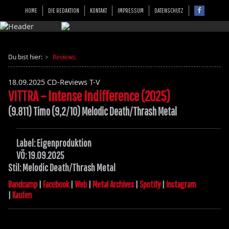
HOME
DIE REDAKTION
KONTAKT
IMPRESSUM
DATENSCHUTZ
Du bist hier:
Reviews
18.09.2025
CD-Reviews T-V
VITTRA – Intense Indifference (2025)
(9.811) Timo (9,2/10) Melodic Death/Thrash Metal
Label: Eigenproduktion
VÖ: 19.09.2025
Stil: Melodic Death/Thrash Metal
Bandcamp
|
Facebook
|
Web
|
Metal Archives
|
Spotify
|
Instagram
|
Kaufen