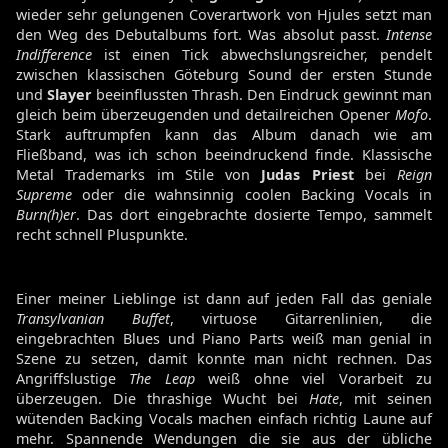
wieder sehr gelungenen Coverartwork von Hjules setzt man
den Weg des Debutalbums fort. Was absolut passt.
Intense
Indifference
ist einen Tick abwechslungsreicher, pendelt
zwischen klassischen Göteburg Sound der ersten Stunde
und
Slayer
beeinflussten Thrash. Den Eindruck gewinnt man
gleich beim überzeugenden und detailreichen Opener
Mofo
.
Stark auftrumpfen kann das Album danach wie am
Fließband, was ich schon beeindruckend finde. Klassische
Metal Trademarks im Stile von
Judas Priest
bei
Reign
Supreme
oder die wahnsinnig coolen Backing Vocals in
Burn(h)er
. Das dort eingebrachte dosierte Tempo, sammelt
recht schnell Pluspunkte.
Einer meiner Lieblinge ist dann auf jeden Fall das geniale
Transylvanian Buffet
, virtuose Gitarrenlinien, die
eingebrachten Blues und Piano Parts weiß man genial in
Szene zu setzen, damit konnte man nicht rechnen. Das
Angriffslustige
The Leap
weiß ohne viel Vorarbeit zu
überzeugen. Die thrashige Wucht bei
Hate
, mit seinen
wütenden Backing Vocals machen einfach richtig Laune auf
mehr. Spannende Wendungen die sie aus der übliche