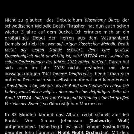
Nicht zu glauben, das Debutalbum
Blasphemy Blues,
der
schwedischen Melodic Death Thrasher, hat nun auch schon
wieder 3 Jahre auf dem Buckel. Ich erinnere mich an ein
großartiges Debut der Herren aus dem Västmanland.
Damals schrieb ich
„wer auf urigen klassischen Melodic Death
Metal der ersten Stunde schwört, dem eine gewisse
Eigensinnigkeit nicht unwichtig ist, wird
VITTRA
recht schnell zu
seinen Entdeckungen des Jahres 2022 zählen dürfen“.
Daran hat
sich auch im Jahr 2025 nichts geändert, mit dem
aussagekräftigen Titel
Intense Indifference
, begibt man sich
auf eine Reise nach sich selbst, emotional und kämpferisch.
„Das Album zeigt, wie wir uns als Band und Songwriter entwickelt
haben, musikalisch zeigt es aber auch eine vielfältigere Seite der
Band.
VITTRA
sind frei von Druck und Vorgaben, eine der großen
Vorteile der Band.“,
so Gitarrist Johan Murmester.
In 33 Minuten kommt das Album recht schnell auf den
Punkt. Von Simon Johansson (
Soilwork, Wolf
)
aufgenommen, beherbergt es auch einige Gastauftritte,
darunter John Lönnmyr (
Night Flight Orchestra
). Mit dem