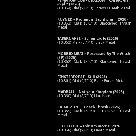
PHANTOM CORPORATION | CATBREATH
- Split (2026)
(10.364) Olaf (9,0/10) Thrash / Death Metal
RUYNED – Profanum Sacrificium (2026)
(10.363) Maik (8,0/10) Blackened Thrash
Metal
TABERNAKEL – Scheintaufe (2026)
(10.363) Maik (8,1/10) Black Metal
MORBID MEAT – Possessed By The Witch
(EP) (2026)
(10.362) Maik (8,2/10) Blackened Thrash
Metal
FINSTERFORST - Still (2026)
(10.361) Olaf (9,7/10) Black Forest Metal
MADBALL – Not your Kingdom (2026)
(10.360) Olaf (8,7/10) Hardcore
CRIME ZONE – Beach Thrash (2026)
(10.359) Maik (8,0/10) Crossover Thrash
Metal
LEFT TO DIE – Initium mortis (2026)
(10.358) Olaf (9,0/10) Death Metal