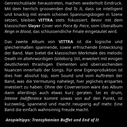
Genreschublade heraustreten, machen wiederholt Eindruck.
Mit dem herrlich groovenden
End To It
, dass sie intelligent
und knackig mit einem schönen Spannungsbogen in Szene
setzen, bleiben
VITTRA
stets fokussiert. Bevor mit dem
klassischen
Slayer
Cover von
Piece By Piece
, vom Überalbum
Reign in Blood
, das schlussendliche Finale eingeläutet wird.
Das zweite Album von
VITTRA
ist die logische und
gleichermaßen spannende, sowie erfrischende Entwicklung
der Band. Man bietet die klassischen Merkmale des melodic
Death im altehrwürdigen Göteborg Stil, erweitert mit einigen
deutlicheren thrashigen Elementen und überraschenden
Nuancen innerhalb der Songs. Für eine Eigenproduktion ist
dies hier absolut top, vom Sound und vom Auftreten der
Band, was die Vermutung nahelegt, hier jegliches erspartes
investiert zu haben. Ohne der Coverversion wäre das Album
dann allerdings auch etwas kurz geraten. Sei es drum,
Intense Indifference
kommt sowas von auf den Punkt, ist
kurzweilig, spannend und macht neugierig auf mehr. Eine
Band die einfach wahnsinnig Freude macht.
Anspieltipps: Transylvanian Buffet und End of It