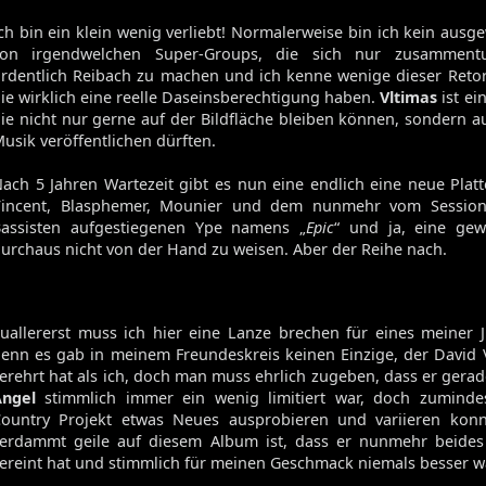
ch bin ein klein wenig verliebt! Normalerweise bin ich kein ausg
von irgendwelchen Super-Groups, die sich nur zusammen
rdentlich Reibach zu machen und ich kenne wenige dieser Reto
ie wirklich eine reelle Daseinsberechtigung haben.
Vltimas
ist ei
ie nicht nur gerne auf der Bildfläche bleiben können, sondern a
usik veröffentlichen dürften.
ach 5 Jahren Wartezeit gibt es nun eine endlich eine neue Plat
Vincent, Blasphemer, Mounier und dem nunmehr vom Session
assisten aufgestiegenen Ype namens „
Epic
“ und ja, eine gew
urchaus nicht von der Hand zu weisen. Aber der Reihe nach.
uallererst muss ich hier eine Lanze brechen für eines meiner 
enn es gab in meinem Freundeskreis keinen Einzige, der David
erehrt hat als ich, doch man muss ehrlich zugeben, dass er gera
Angel
stimmlich immer ein wenig limitiert war, doch zuminde
ountry Projekt etwas Neues ausprobieren und variieren kon
erdammt geile auf diesem Album ist, dass er nunmehr beides
ereint hat und stimmlich für meinen Geschmack niemals besser w
Volume 131