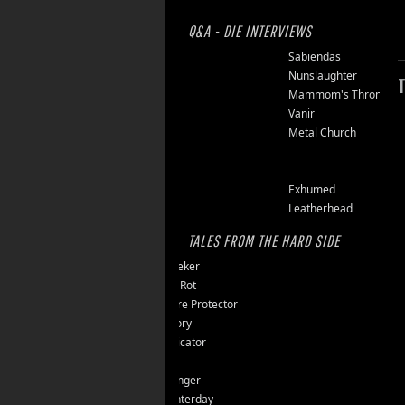
Q&A - DIE INTERVIEWS
Finsterforst
Sabiendas
Soulburn
Nunslaughter
T
Opfermoor
Mammom's Throne
Riket
Vanir
Floor Jansen
Metal Church
Triumpher
Reaper
Zepter
Exhumed
Tailgunner
Leatherhead
TALES FROM THE HARD SIDE
Endseeker
Jungle Rot
40 Jahre Protector
Vomitory
Messticator
Nalar
Clawfinger
Slaughterday