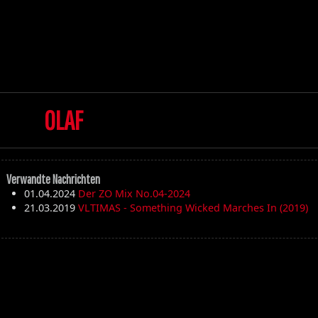
OLAF
Die Toten Hosen
Verwandte Nachrichten
01.04.2024
Der ZO Mix No.04-2024
Walpurgisnacht
21.03.2019
VLTIMAS - Something Wicked Marches In (2019)
Desertfest
Ragnarök
My'Tallica
Machine Head
Exhumed