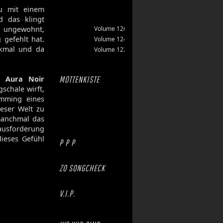
zu mit einem
d das klingt
ig ungewohnt,
Volume 126
 gefehlt hat.
Volume 124
rkmal und da
Volume 122
es
Aura Noir
MOTTENKISTE
schale wirft,
umming eines
ieser Welt zu
 manchmal das
ausforderung
dieses Gefühl
P P P
ZO SONGCHECK
V.I.P.