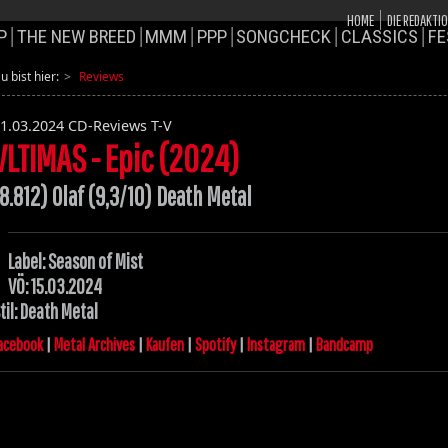
HOME
DIE REDAKTI
P
THE NEW BREED
MMM
PPP
SONGCHECK
CLASSICS
FE
u bist hier:
Reviews
1.03.2024
CD-Reviews T-V
VLTIMAS - Epic (2024)
8.812) Olaf (9,3/10) Death Metal
Label: Season of Mist
VÖ: 15.03.2024
til: Death Metal
acebook
|
Metal Archives
|
Kaufen
|
Spotify
|
Instagram
|
Bandcamp