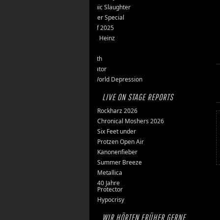
Teutonic Slaughter
Silvester Special
Best of 2025
Inge & Heinz
Thron
Stillbirth
Knorkator
New World Depression
LIVE ON STAGE REPORTS
Rockharz 2026
Chronical Moshers 2026
Six Feet under
Protzen Open Air
Kanonenfieber
Summer Breeze
Metallica
40 Jahre
Protector
Hypocrisy
WIR HÖRTEN FRÜHER GERNE