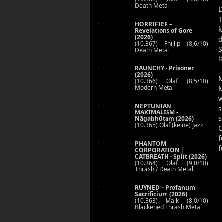
Death Metal
D
HORRIFIER –
k
Revelations of Gore
(2026)
d
(10.367) Phillip (8,6/10)
Death Metal
l
RAUNCHY - Prisoner
(2026)
(10.366) Olaf (8,5/10)
Modern Metal
M
w
NEPTUNIAN
s
MAXIMALISM -
s
Nāgabhūtaṃ (2026)
(10.365) Olaf (keine) Jazz
G
PHANTOM
f
CORPORATION |
CATBREATH - Split (2026)
(10.364) Olaf (9,0/10)
Thrash / Death Metal
RUYNED – Profanum
Sacrificium (2026)
(10.363) Maik (8,0/10)
Blackened Thrash Metal