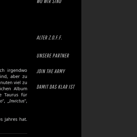
WO WIR SIND
ALTER Z.O.F.F.
UNSERE PARTNER
sch irgendwo
JOIN THE ARMY
ind, aber zu
inuten viel zu
DAMIT DAS KLAR IST
eichen Album
e Taurus für
to
“, „
Invictus
“,
s Jahres hat.