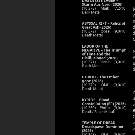
DAS LETZTE LAGER –
Sturm Aus Nord (2026)
(10.373) Maik (7,2/10)
I
Dark Metal
o
ABYSSAL RIFT – Relics of
d
Great Ash (2026)
(10.372) Robse (9,0/10)
d
Death Metal
M
LABOR OF THE
NEGATIVE – The Triumph
N
of Time and the
Disillusioned (2026)
(10.371) Robse (3,0/10)
B
Black Metal
d
GOROD – The Ember
gone (2026)
(10.370) Olaf (9,0/10)
Death Metal
Z
d
KYRIOS – Blood
Constellation (EP) (2026)
v
(10.369) Phillip (9,0/10)
Death/ Black Metal
C
v
TEMPLE OF DREAD –
Dreadspawn Dominion
v
(2026)
(10.368) Olaf (9,6/10)