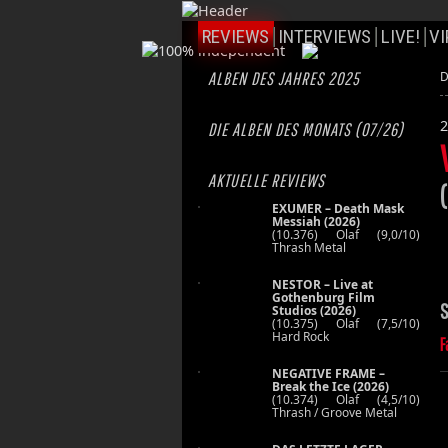
REVIEWS
INTERVIEWS
LIVE!
VI
ALBEN DES JAHRES 2025
D
2
DIE ALBEN DES MONATS (07/26)
AKTUELLE REVIEWS
(
EXUMER – Death Mask
Messiah (2026)
(10.376) Olaf (9,0/10)
Thrash Metal
NESTOR – Live at
Gothenburg Film
S
Studios (2026)
(10.375) Olaf (7,5/10)
Hard Rock
F
NEGATIVE FRAME –
Break the Ice (2026)
(10.374) Olaf (4,5/10)
Thrash / Groove Metal