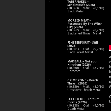
TABERNAKEL –
Scheintaufe (2026)
(10.363) Maik (8,1/10)
Black Metal
MORBID MEAT –
Possessed By The Witch
(EP) (2026)
(10.362) Maik (8,2/10)
Blackened Thrash Metal
FINSTERFORST - Still
(2026)
(10.361) Olaf (9,7/10)
Black Forest Metal
A
MADBALL – Not your
z
Kingdom (2026)
k
(10.360) Olaf (8,7/10)
Hardcore
m
CRIME ZONE – Beach
u
Thrash (2026)
E
(10.359) Maik (8,0/10)
Crossover Thrash Metal
O
LEFT TO DIE – Initium
U
mortis (2026)
(10.358) Olaf (9,0/10)
Death Metal