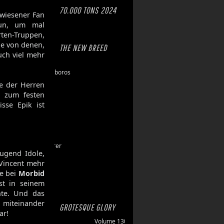
70.000 TONS 2024
ewiesener Fan
tun, um mal
rten-Truppen,
ne von denen,
THE NEW BREED
uch viel mehr
Eschaton
Dawn of Ouroboros
Toxic Hazard
te der Herren
Gasbrand
 zum festen
Disarray
isse Epik ist
Maktkamp
Stainless
Hartlight
Grand Devourer
Jugend Idole,
Iron Echo
 Vincent mehr
U.R.N.
de bei
Morbid
Amethyst
st in seinem
nte. Und das
 miteinander
GROTESQUE GLORY
ar!
Volume 130