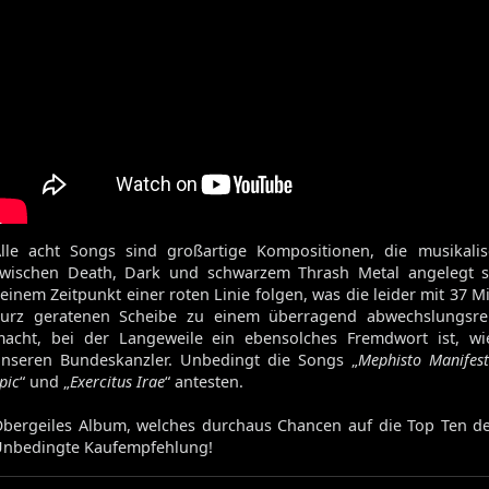
lle acht Songs sind großartige Kompositionen, die musikali
wischen Death, Dark und schwarzem Thrash Metal angelegt s
einem Zeitpunkt einer roten Linie folgen, was die leider mit 37 M
kurz geratenen Scheibe zu einem überragend abwechslungsr
acht, bei der Langeweile ein ebensolches Fremdwort ist, wi
nseren Bundeskanzler. Unbedingt die Songs „
Mephisto Manifes
pic
“ und „
Exercitus Irae
“ antesten.
bergeiles Album, welches durchaus Chancen auf die Top Ten de
nbedingte Kaufempfehlung!