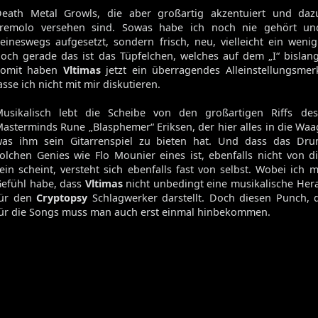
Volume 129
eath Metal Growls, die aber großartig akzentuiert und da
Volume 128
Tremolo versehen sind. Sowas habe ich noch nie gehört un
eineswegs aufgesetzt, sondern frisch, neu, vielleicht ein wen
Volume 127
och gerade das ist das Tüpfelchen, welches auf dem „I“ bislang
Volume 125
Somit haben
Vltimas
jetzt ein überragendes Alleinstellungsme
Volume 123
asse ich nicht mit mir diskutieren.
Musikalisch lebt die Scheibe von den großartigen Riffs d
asterminds Rune „Blasphemer“ Eriksen, der hier alles in die Waag
Satan's Host
as ihm sein Gitarrenspiel zu bieten hat. Und dass das Dr
Damien
olchen Genies wie Flo Mounier eines ist, ebenfalls nicht von d
Bitch
ein scheint, versteht sich ebenfalls fast von selbst. Wobei ich
Elixir
efühl habe, dass
Vltimas
nicht unbedingt eine musikalische Her
für den
Cryptopsy
Schlagwerker darstellt. Doch diesen Punch, 
ür die Songs muss man auch erst einmal hinbekommen.