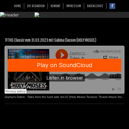
HOME
DIE REDAKTION
KONTAKT
IMPRESSUM
DATENSCHUTZ
TFTHS Classic vom 31.03.2023 mit Sabina Classen (HOLY MOSES)
Zephyr's Odem
·
Tales from the hard side Vol.47 [Holy Moses Teutonic Thrash Attack Vol.2]