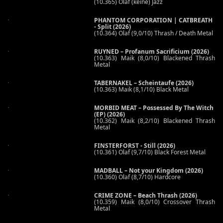
(10.365) Olaf (keine) Jazz
PHANTOM CORPORATION | CATBREATH
- Split (2026)
(10.364) Olaf (9,0/10) Thrash / Death Metal
RUYNED – Profanum Sacrificium (2026)
(10.363) Maik (8,0/10) Blackened Thrash
Metal
TABERNAKEL – Scheintaufe (2026)
(10.363) Maik (8,1/10) Black Metal
MORBID MEAT – Possessed By The Witch
(EP) (2026)
(10.362) Maik (8,2/10) Blackened Thrash
Metal
FINSTERFORST - Still (2026)
(10.361) Olaf (9,7/10) Black Forest Metal
MADBALL – Not your Kingdom (2026)
(10.360) Olaf (8,7/10) Hardcore
CRIME ZONE – Beach Thrash (2026)
(10.359) Maik (8,0/10) Crossover Thrash
Metal