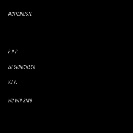
MOTTENKISTE
P P P
ZO SONGCHECK
V.I.P.
WO WIR SIND