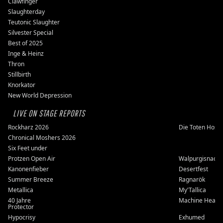
Clawfinger
Slaughterday
Teutonic Slaughter
Silvester Special
Best of 2025
Inge & Heinz
Thron
Stillbirth
Knorkator
New World Depression
LIVE ON STAGE REPORTS
Rockharz 2026
Die Toten Hose
Chronical Moshers 2026
Six Feet under
Protzen Open Air
Walpurgisnacht
Kanonenfieber
Desertfest
Summer Breeze
Ragnarök
Metallica
My'Tallica
40 Jahre
Machine Head
Protector
Hypocrisy
Exhumed