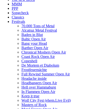
MMM
PPP
Songcheck
Classics
Festivals
70.000 Tons of Metal
Alcatraz Metal Festival
Baden in Blut
Baltic Open Air
Bang your Head
Barther Open Air
Chronical Moshers Open Air
Coast Rock Open Air
Copenhell
De Mortem et Diabolum
Frostfeuernächte
Full Rewind Summer Open Air
Headache inside
Headbangers Open Air
Hell over Hammaburg
In Flammen Open Air
Keep it true
Wolf City Fest (ehem.Live Evil)
Masters of Rock