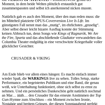
Moment, in dem beide Welten plötzlich erstaunlich gut
zusammenpassten und selbst ich anerkennend nicken musste.
Natürlich gab es auch den Moment, über den man reden muss: die
im Mittelteil platzierte OPUS-Coverversion
Live Is Life
. Im
günstigsten Fall nennt man das „mutig“, im ehrlichsten „gruselig“.
Aber selbst dieser leicht bizarre Ausflug konnte der Stimmung
keinen Abbruch tun, denn Songs wie
Kings of Ragnarök
,
We Are
the Fire
,
Sparta
und das abschließende
Gladiator
verwandelten das
Columbia Theater endgültig in eine verschwitzte Kriegerhalle voller
glücklicher Gesichter.
CRUSADER & VIKING
Am Ende blieb vor allem eines hängen: Es macht einfach immer
wieder Spaß, die
WARKINGS
live zu sehen. Tolles Setup, starke
Performance, ein begeistertes Publikum und eine Band, die genau
weiß, wie Unterhaltung funktioniert, ohne sich selbst zu ernst zu
nehmen. Und ein persönliches Dankeschön geht natürlich nochmal
an Mar… äääh… den Crusader für das erneute Anstimmen der
Top
Gun
-Hymne zum Abschluss – ein Moment zwischen Ironie,
Nostalgie und breitem Grinsen, der diesen Sonntagabend perfekt