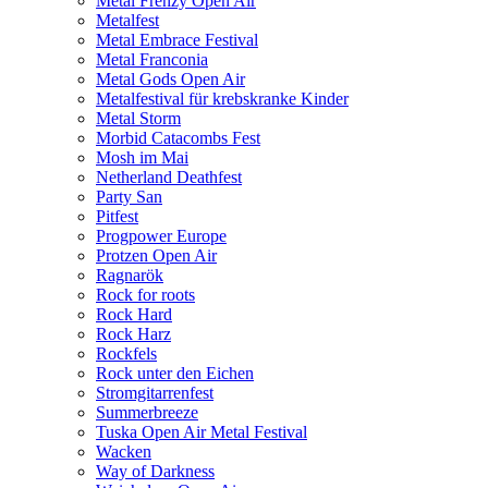
Metal Frenzy Open Air
Metalfest
Metal Embrace Festival
Metal Franconia
Metal Gods Open Air
Metalfestival für krebskranke Kinder
Metal Storm
Morbid Catacombs Fest
Mosh im Mai
Netherland Deathfest
Party San
Pitfest
Progpower Europe
Protzen Open Air
Ragnarök
Rock for roots
Rock Hard
Rock Harz
Rockfels
Rock unter den Eichen
Stromgitarrenfest
Summerbreeze
Tuska Open Air Metal Festival
Wacken
Way of Darkness