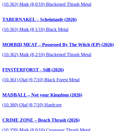
(10.363) Maik (8,0/10) Blackened Thrash Metal
TABERNAKEL – Scheintaufe (2026)
(10.363) Maik (8,1/10) Black Metal
MORBID MEAT – Possessed By The Witch (EP) (2026)
(10.362) Maik (8,2/10) Blackened Thrash Metal
FINSTERFORST - Still (2026)
(10.361) Olaf (9,7/10) Black Forest Metal
MADBALL – Not your Kingdom (2026)
(10.360) Olaf (8,7/10) Hardcore
CRIME ZONE – Beach Thrash (2026)
(10.359) Maik (8,0/10) Crossover Thrash Metal