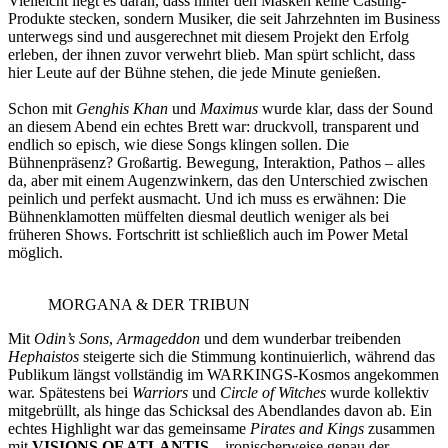
Vielleicht liegt es daran, dass hinter den Masken keine Casting-
Produkte stecken, sondern Musiker, die seit Jahrzehnten im Business
unterwegs sind und ausgerechnet mit diesem Projekt den Erfolg
erleben, der ihnen zuvor verwehrt blieb. Man spürt schlicht, dass
hier Leute auf der Bühne stehen, die jede Minute genießen.
Schon mit
Genghis Khan
und
Maximus
wurde klar, dass der Sound
an diesem Abend ein echtes Brett war: druckvoll, transparent und
endlich so episch, wie diese Songs klingen sollen. Die
Bühnenpräsenz? Großartig. Bewegung, Interaktion, Pathos – alles
da, aber mit einem Augenzwinkern, das den Unterschied zwischen
peinlich und perfekt ausmacht. Und ich muss es erwähnen: Die
Bühnenklamotten müffelten diesmal deutlich weniger als bei
früheren Shows. Fortschritt ist schließlich auch im Power Metal
möglich.
MORGANA & DER TRIBUN
Mit
Odin’s Sons
,
Armageddon
und dem wunderbar treibenden
Hephaistos
steigerte sich die Stimmung kontinuierlich, während das
Publikum längst vollständig im WARKINGS-Kosmos angekommen
war. Spätestens bei
Warriors
und
Circle of Witches
wurde kollektiv
mitgebrüllt, als hinge das Schicksal des Abendlandes davon ab. Ein
echtes Highlight war das gemeinsame
Pirates and Kings
zusammen
mit
VISIONS OF ATLANTIS
– ironischerweise genau der