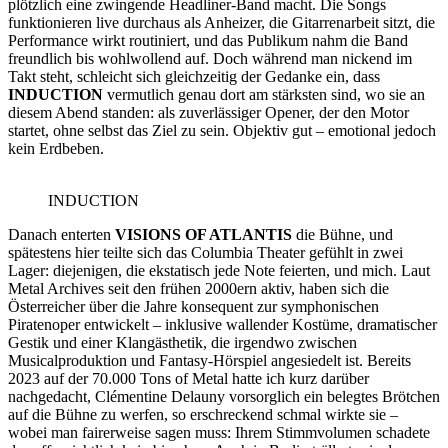
plötzlich eine zwingende Headliner-Band macht. Die Songs
funktionieren live durchaus als Anheizer, die Gitarrenarbeit sitzt, die
Performance wirkt routiniert, und das Publikum nahm die Band
freundlich bis wohlwollend auf. Doch während man nickend im
Takt steht, schleicht sich gleichzeitig der Gedanke ein, dass
INDUCTION
vermutlich genau dort am stärksten sind, wo sie an
diesem Abend standen: als zuverlässiger Opener, der den Motor
startet, ohne selbst das Ziel zu sein. Objektiv gut – emotional jedoch
kein Erdbeben.
INDUCTION
Danach enterten
VISIONS OF ATLANTIS
die Bühne, und
spätestens hier teilte sich das Columbia Theater gefühlt in zwei
Lager: diejenigen, die ekstatisch jede Note feierten, und mich. Laut
Metal Archives seit den frühen 2000ern aktiv, haben sich die
Österreicher über die Jahre konsequent zur symphonischen
Piratenoper entwickelt – inklusive wallender Kostüme, dramatischer
Gestik und einer Klangästhetik, die irgendwo zwischen
Musicalproduktion und Fantasy-Hörspiel angesiedelt ist. Bereits
2023 auf der 70.000 Tons of Metal hatte ich kurz darüber
nachgedacht, Clémentine Delauny vorsorglich ein belegtes Brötchen
auf die Bühne zu werfen, so erschreckend schmal wirkte sie –
wobei man fairerweise sagen muss: Ihrem Stimmvolumen schadete