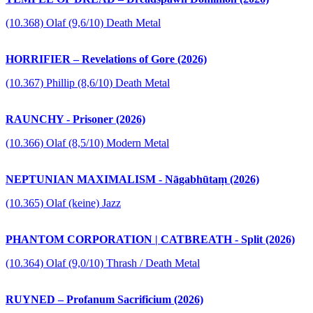
(10.368) Olaf (9,6/10) Death Metal
HORRIFIER – Revelations of Gore (2026)
(10.367) Phillip (8,6/10) Death Metal
RAUNCHY - Prisoner (2026)
(10.366) Olaf (8,5/10) Modern Metal
NEPTUNIAN MAXIMALISM - Nāgabhūtaṃ (2026)
(10.365) Olaf (keine) Jazz
PHANTOM CORPORATION | CATBREATH - Split (2026)
(10.364) Olaf (9,0/10) Thrash / Death Metal
RUYNED – Profanum Sacrificium (2026)