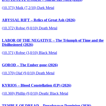
(10.373) Maik (7,2/10) Dark Metal
ABYSSAL RIFT – Relics of Great Ash (2026)
(10.372) Robse (9,0/10) Death Metal
LABOR OF THE NEGATIVE – The Triumph of Time and the
Disillusioned (2026)
(10.371) Robse (3,0/10) Black Metal
GOROD – The Ember gone (2026)
(10.370) Olaf (9,0/10) Death Metal
KYRIOS – Blood Constellation (EP) (2026)
(10.369) Phillip (9,0/10) Death/ Black Metal
TEMPLE OF DREAD – Dreadspawn Dominion (2026)