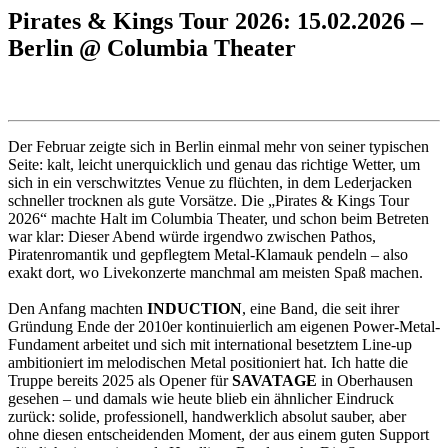
Pirates & Kings Tour 2026: 15.02.2026 –
Berlin @ Columbia Theater
Der Februar zeigte sich in Berlin einmal mehr von seiner typischen
Seite: kalt, leicht unerquicklich und genau das richtige Wetter, um
sich in ein verschwitztes Venue zu flüchten, in dem Lederjacken
schneller trocknen als gute Vorsätze. Die „Pirates & Kings Tour
2026“ machte Halt im Columbia Theater, und schon beim Betreten
war klar: Dieser Abend würde irgendwo zwischen Pathos,
Piratenromantik und gepflegtem Metal-Klamauk pendeln – also
exakt dort, wo Livekonzerte manchmal am meisten Spaß machen.
Den Anfang machten
INDUCTION
, eine Band, die seit ihrer
Gründung Ende der 2010er kontinuierlich am eigenen Power-Metal-
Fundament arbeitet und sich mit international besetztem Line-up
ambitioniert im melodischen Metal positioniert hat. Ich hatte die
Truppe bereits 2025 als Opener für
SAVATAGE
in Oberhausen
gesehen – und damals wie heute blieb ein ähnlicher Eindruck
zurück: solide, professionell, handwerklich absolut sauber, aber
ohne diesen entscheidenden Moment, der aus einem guten Support