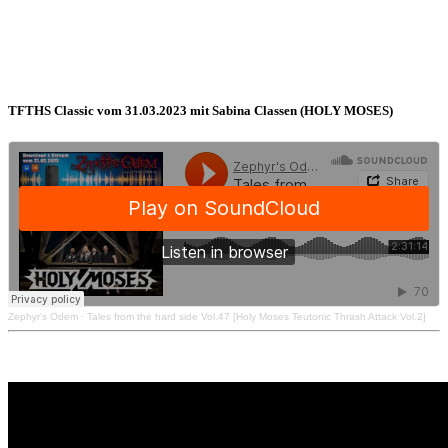
TFTHS Classic vom 31.03.2023 mit Sabina Classen (HOLY MOSES)
Zephyr's Odem
·
Tales from the hard side Vol.47 [Holy Moses Teutonic Thrash Attack Vol.2]