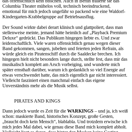
das offensichtlich kein bisschen. Auch in Berlin trällerte sie das
Columbia Theater mühelos voll, technisch beeindruckend,
emotional für mich jedoch ungefähr so packend wie eine Waldorf-
Kindergarten-Krabbelgruppe auf Betriebsausflug.
Der Sound wirkte dabei derart klinisch und glattpoliert, dass man
stellenweise meinte, jemand hätte heimlich auf „Playback Premium
Deluxe“ gedrückt. Das Publikum hingegen liebte es. Und zwar
leidenschaftlich. Viele waren offensichtlich genau wegen dieser
Band gekommen, sangen, jubelten und feierten jeden Refrain, als
würde gleich ein Piratenschiff durch die Saaldecke brechen. Ich
hingegen hielt nicht besonders lange durch, stellte fest, dass mir das
musikalisch komplett am Arsch vorbeiging, und wunderte mich
später ernsthaft darüber, warum ich gedanklich so viel Energie auf
etwas verschwendet hatte, das mich eigentlich gar nicht interessiert.
Vielleicht fasziniert einen manchmal einfach das eigene
Unverständnis mehr als die Musik selbst.
PIRATES AND KINGS
Dann jedoch wurde es Zeit für die
WARKINGS
– und ja, ich weiß
schon: maskierte Band, historisches Konzept, große Gesten,
„braucht doch kein Mensch“, blablabla. Und trotzdem erwische ich
mich jedes Mal dabei, wie genau diese Band mich komplett abholt.