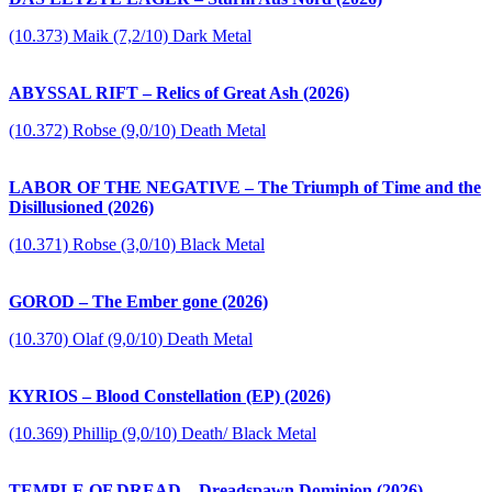
(10.373) Maik (7,2/10) Dark Metal
ABYSSAL RIFT – Relics of Great Ash (2026)
(10.372) Robse (9,0/10) Death Metal
LABOR OF THE NEGATIVE – The Triumph of Time and the
Disillusioned (2026)
(10.371) Robse (3,0/10) Black Metal
GOROD – The Ember gone (2026)
(10.370) Olaf (9,0/10) Death Metal
KYRIOS – Blood Constellation (EP) (2026)
(10.369) Phillip (9,0/10) Death/ Black Metal
TEMPLE OF DREAD – Dreadspawn Dominion (2026)