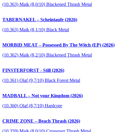
(10.363) Maik (8,0/10) Blackened Thrash Metal
TABERNAKEL – Scheintaufe (2026)
(10.363) Maik (8,1/10) Black Metal
MORBID MEAT – Possessed By The Witch (EP) (2026)
(10.362) Maik (8,2/10) Blackened Thrash Metal
FINSTERFORST - Still (2026)
(10.361) Olaf (9,7/10) Black Forest Metal
MADBALL – Not your Kingdom (2026)
(10.360) Olaf (8,7/10) Hardcore
CRIME ZONE – Beach Thrash (2026)
(10.359) Maik (8,0/10) Crossover Thrash Metal