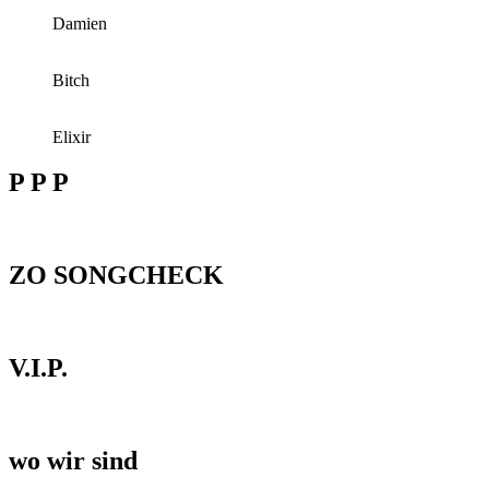
Damien
Bitch
Elixir
P P P
ZO SONGCHECK
V.I.P.
wo wir sind