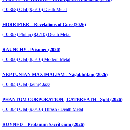
(10.368) Olaf (9,6/10) Death Metal
HORRIFIER – Revelations of Gore (2026)
(10.367) Phillip (8,6/10) Death Metal
RAUNCHY - Prisoner (2026)
(10.366) Olaf (8,5/10) Modern Metal
NEPTUNIAN MAXIMALISM - Nāgabhūtaṃ (2026)
(10.365) Olaf (keine) Jazz
PHANTOM CORPORATION | CATBREATH - Split (2026)
(10.364) Olaf (9,0/10) Thrash / Death Metal
RUYNED – Profanum Sacrificium (2026)