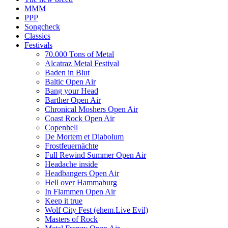
MMM
PPP
Songcheck
Classics
Festivals
70.000 Tons of Metal
Alcatraz Metal Festival
Baden in Blut
Baltic Open Air
Bang your Head
Barther Open Air
Chronical Moshers Open Air
Coast Rock Open Air
Copenhell
De Mortem et Diabolum
Frostfeuernächte
Full Rewind Summer Open Air
Headache inside
Headbangers Open Air
Hell over Hammaburg
In Flammen Open Air
Keep it true
Wolf City Fest (ehem.Live Evil)
Masters of Rock