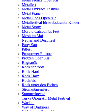
Metal Frenzy Open Air
Metalfest
Metal Embrace Festival
Metal Franconia
Metal Gods Open Air
Metalfestival für krebskranke Kinder
Metal Storm
Morbid Catacombs Fest
Mosh im Mai
Netherland Deathfest
Party San
Pitfest
Progpower Europe
Protzen Open Air
Ragnarök
Rock for roots
Rock Hard
Rock Harz
Rockfels
Rock unter den Eichen
Stromgitarrenfest
Summerbreeze
Tuska Open Air Metal Festival
Wacken
Way of Darkness