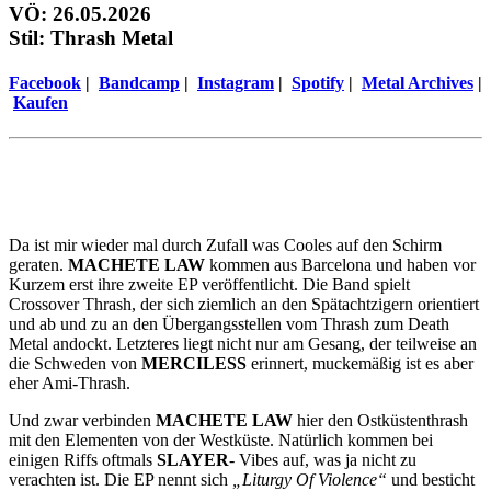
VÖ: 26.05.2026
Stil: Thrash Metal
Facebook
|
Bandcamp
|
Instagram
|
Spotify
|
Metal Archives
|
Kaufen
Da ist mir wieder mal durch Zufall was Cooles auf den Schirm
geraten.
MACHETE LAW
kommen aus Barcelona und haben vor
Kurzem erst ihre zweite EP veröffentlicht. Die Band spielt
Crossover Thrash, der sich ziemlich an den Spätachtzigern orientiert
und ab und zu an den Übergangsstellen vom Thrash zum Death
Metal andockt. Letzteres liegt nicht nur am Gesang, der teilweise an
die Schweden von
MERCILESS
erinnert, muckemäßig ist es aber
eher Ami-Thrash.
Und zwar verbinden
MACHETE LAW
hier den Ostküstenthrash
mit den Elementen von der Westküste. Natürlich kommen bei
einigen Riffs oftmals
SLAYER
- Vibes auf, was ja nicht zu
verachten ist. Die EP nennt sich
„Liturgy Of Violence“
und besticht