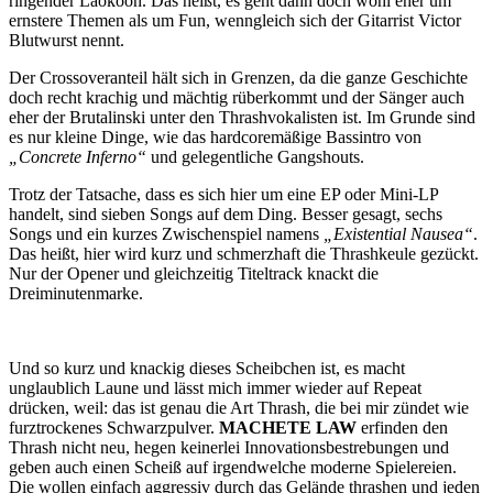
ringender Laokoon. Das heißt, es geht dann doch wohl eher um
ernstere Themen als um Fun, wenngleich sich der Gitarrist Victor
Blutwurst nennt.
Der Crossoveranteil hält sich in Grenzen, da die ganze Geschichte
doch recht krachig und mächtig rüberkommt und der Sänger auch
eher der Brutalinski unter den Thrashvokalisten ist. Im Grunde sind
es nur kleine Dinge, wie das hardcoremäßige Bassintro von
„Concrete Inferno“
und gelegentliche Gangshouts.
Trotz der Tatsache, dass es sich hier um eine EP oder Mini-LP
handelt, sind sieben Songs auf dem Ding. Besser gesagt, sechs
Songs und ein kurzes Zwischenspiel namens
„Existential Nausea“
.
Das heißt, hier wird kurz und schmerzhaft die Thrashkeule gezückt.
Nur der Opener und gleichzeitig Titeltrack knackt die
Dreiminutenmarke.
Und so kurz und knackig dieses Scheibchen ist, es macht
unglaublich Laune und lässt mich immer wieder auf Repeat
drücken, weil: das ist genau die Art Thrash, die bei mir zündet wie
furztrockenes Schwarzpulver.
MACHETE LAW
erfinden den
Thrash nicht neu, hegen keinerlei Innovationsbestrebungen und
geben auch einen Scheiß auf irgendwelche moderne Spielereien.
Die wollen einfach aggressiv durch das Gelände thrashen und jeden