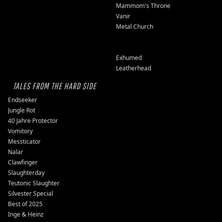
Mammom's Throne
Vanir
Metal Church
Exhumed
Leatherhead
TALES FROM THE HARD SIDE
Endseeker
Jungle Rot
40 Jahre Protector
Vomitory
Messticator
Nalar
Clawfinger
Slaughterday
Teutonic Slaughter
Silvester Special
Best of 2025
Inge & Heinz