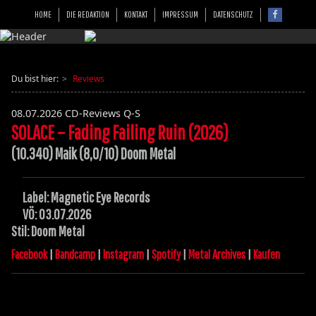
HOME
DIE REDAKTION
KONTAKT
IMPRESSUM
DATENSCHUTZ
Du bist hier:
Reviews
08.07.2026
CD-Reviews Q-S
SOLACE – Fading Failing Ruin (2026)
(10.340) Maik (8,0/10) Doom Metal
Label: Magnetic Eye Records
VÖ: 03.07.2026
Stil: Doom Metal
Facebook
|
Bandcamp
|
Instagram
|
Spotify
|
Metal Archives
|
Kaufen