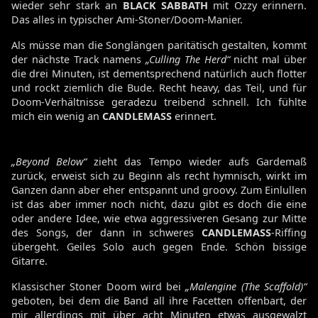
wieder sehr stark an
BLACK SABBATH
mit Ozzy erinnern.
Das alles in typischer Ami-Stoner/Doom-Manier.
Als müsse man die Songlängen paritätisch gestalten, kommt
der nächste Track namens
„Culling The Herd“
nicht mal über
die drei Minuten, ist dementsprechend natürlich auch flotter
und rockt ziemlich die Bude. Recht heavy, das Teil, und für
Doom-Verhältnisse geradezu treibend schnell. Ich fühlte
mich ein wenig an
CANDLEMASS
erinnert.
„Beyond Below“
zieht das Tempo wieder aufs Gardemaß
zurück, erweist sich zu Beginn als recht hymnisch, wirkt im
Ganzen dann aber eher entspannt und groovy. Zum Einlullen
ist das aber immer noch nicht, dazu gibt es doch die eine
oder andere Idee, wie etwa aggressiveren Gesang zur Mitte
des Songs, der dann in schweres
CANDLEMASS
-Riffing
übergeht. Geiles Solo auch gegen Ende. Schön bissige
Gitarre.
Klassischer Stoner Doom wird bei
„Malengine (The Scaffold)“
geboten, bei dem die Band all ihre Facetten offenbart, der
mir allerdings mit über acht Minuten etwas ausgewalzt