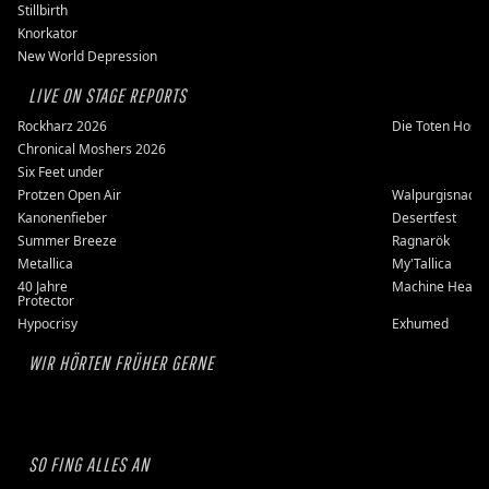
Stillbirth
Knorkator
New World Depression
LIVE ON STAGE REPORTS
Rockharz 2026
Die Toten Hose
Chronical Moshers 2026
Six Feet under
Protzen Open Air
Walpurgisnacht
Kanonenfieber
Desertfest
Summer Breeze
Ragnarök
Metallica
My'Tallica
40 Jahre
Machine Head
Protector
Hypocrisy
Exhumed
WIR HÖRTEN FRÜHER GERNE
SO FING ALLES AN