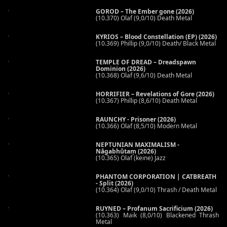
GOROD – The Ember gone (2026)
(10.370) Olaf (9,0/10) Death Metal
KYRIOS – Blood Constellation (EP) (2026)
(10.369) Phillip (9,0/10) Death/ Black Metal
TEMPLE OF DREAD – Dreadspawn
Dominion (2026)
(10.368) Olaf (9,6/10) Death Metal
HORRIFIER – Revelations of Gore (2026)
(10.367) Phillip (8,6/10) Death Metal
RAUNCHY - Prisoner (2026)
(10.366) Olaf (8,5/10) Modern Metal
NEPTUNIAN MAXIMALISM -
Nāgabhūtaṃ (2026)
(10.365) Olaf (keine) Jazz
PHANTOM CORPORATION | CATBREATH
- Split (2026)
(10.364) Olaf (9,0/10) Thrash / Death Metal
RUYNED – Profanum Sacrificium (2026)
(10.363) Maik (8,0/10) Blackened Thrash
Metal