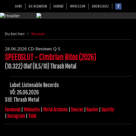
HOME
DIE REDAKTION
KONTAKT
IMPRESSUM
DATENSCHUTZ
Du bist hier:
Reviews
28.06.2026
CD-Reviews Q-S
SPEEDSLUT – Cimbrian Rites (2026)
(10.322) Olaf (8,5/10) Thrash Metal
Label: Listenable Records
VÖ: 26.06.2026
Stil: Thrash Metal
Facebook
|
Webseite
|
Metal Archives
|
Deezer
|
Kaufen
|
Spotify
|
Instagram
|
Tidal