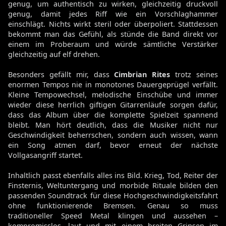
genug, um authentisch zu wirken, gleichzeitig druckvoll
genug, damit jedes Riff wie ein Vorschlaghammer
einschlägt. Nichts wirkt steril oder überpoliert. Stattdessen
bekommt man das Gefühl, als stünde die Band direkt vor
einem im Proberaum und würde sämtliche Verstärker
gleichzeitig auf elf drehen.
Besonders gefällt mir, dass
Cimbrian Rites
trotz seines
enormen Tempos nie in monotones Dauergeprügel verfällt.
Kleine Tempowechsel, melodische Einschübe und immer
wieder diese herrlich giftigen Gitarrenläufe sorgen dafür,
dass das Album über die komplette Spielzeit spannend
bleibt. Man hört deutlich, dass die Musiker nicht nur
Geschwindigkeit beherrschen, sondern auch wissen, wann
ein Song atmen darf, bevor erneut der nächste
Vollgasangriff startet.
Inhaltlich passt ebenfalls alles ins Bild. Krieg, Tod, Reiter der
Finsternis, Weltuntergang und morbide Rituale bilden den
passenden Soundtrack für diese Hochgeschwindigkeitsfahrt
ohne funktionierende Bremsen. Genau so muss
traditioneller Speed Metal klingen und aussehen –
kompromisslos, laut und mit einem breiten Grinsen im