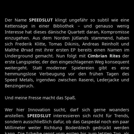
Der Name
SPEEDSLUT
klingt ungefähr so subtil wie eine
Kettensäge in einer Bibliothek – und genauso wenig
Interesse hat dieses dänische Quartett daran, Kompromisse
einzugehen. Aus dem Norden Jütlands stammend, haben
sich Frederik Klitte, Tomas Dikinis, Andreas Reinholt und
Malthe Ørvad mit ihrer ersten EP bereits einen Namen im
Underground gemacht. Nun folgt mit
Cimbrian Rites
der
erste Langspieler, der den eingeschlagenen Weg konsequent
weitergeht. Statt moderner Spielereien gibt es eine
hemmungslose Verbeugung vor den frühen Tagen des
Speed Metals, irgendwo zwischen Raserei, Lederjacke und
Benzingeruch.
Und meine Fresse macht das Spaß.
Wer hier Innovation sucht, darf sich gerne woanders
anstellen.
SPEEDSLUT
interessieren sich nicht für Trends,
sondern ausschließlich dafür, ob das Gaspedal noch ein paar
Millimeter weiter Richtung Bodenblech gedrückt werden
kann. Die Scheibe rennt vom ersten bis zum letzten Ton, als