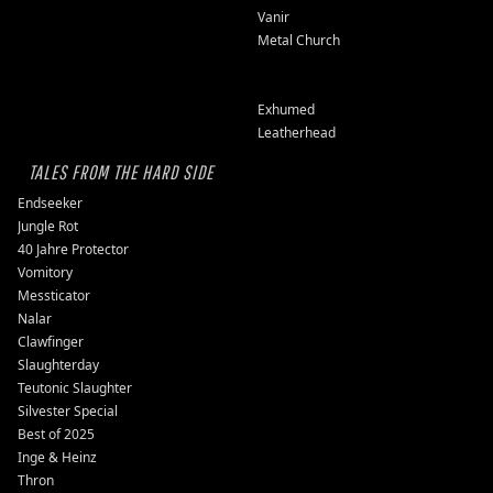
Vanir
Metal Church
Exhumed
Leatherhead
TALES FROM THE HARD SIDE
Endseeker
Jungle Rot
40 Jahre Protector
Vomitory
Messticator
Nalar
Clawfinger
Slaughterday
Teutonic Slaughter
Silvester Special
Best of 2025
Inge & Heinz
Thron