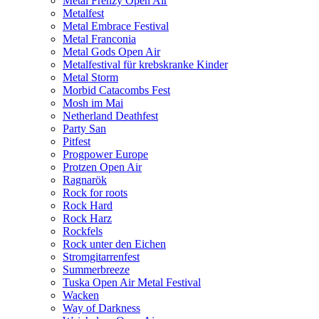
Metal Frenzy Open Air
Metalfest
Metal Embrace Festival
Metal Franconia
Metal Gods Open Air
Metalfestival für krebskranke Kinder
Metal Storm
Morbid Catacombs Fest
Mosh im Mai
Netherland Deathfest
Party San
Pitfest
Progpower Europe
Protzen Open Air
Ragnarök
Rock for roots
Rock Hard
Rock Harz
Rockfels
Rock unter den Eichen
Stromgitarrenfest
Summerbreeze
Tuska Open Air Metal Festival
Wacken
Way of Darkness