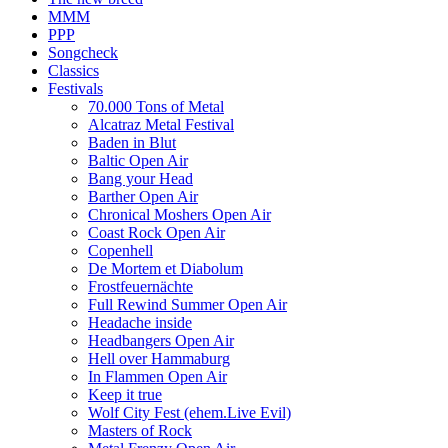
MMM
PPP
Songcheck
Classics
Festivals
70.000 Tons of Metal
Alcatraz Metal Festival
Baden in Blut
Baltic Open Air
Bang your Head
Barther Open Air
Chronical Moshers Open Air
Coast Rock Open Air
Copenhell
De Mortem et Diabolum
Frostfeuernächte
Full Rewind Summer Open Air
Headache inside
Headbangers Open Air
Hell over Hammaburg
In Flammen Open Air
Keep it true
Wolf City Fest (ehem.Live Evil)
Masters of Rock