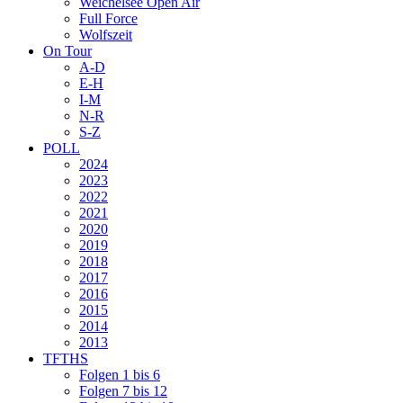
Weichelsee Open Air
Full Force
Wolfszeit
On Tour
A-D
E-H
I-M
N-R
S-Z
POLL
2024
2023
2022
2021
2020
2019
2018
2017
2016
2015
2014
2013
TFTHS
Folgen 1 bis 6
Folgen 7 bis 12