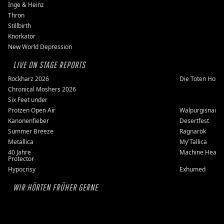
Inge & Heinz
Thron
Stillbirth
Knorkator
New World Depression
LIVE ON STAGE REPORTS
Rockharz 2026
Die Toten Hose
Chronical Moshers 2026
Six Feet under
Protzen Open Air
Walpurgisnacht
Kanonenfieber
Desertfest
Summer Breeze
Ragnarök
Metallica
My'Tallica
40 Jahre
Machine Head
Protector
Hypocrisy
Exhumed
WIR HÖRTEN FRÜHER GERNE