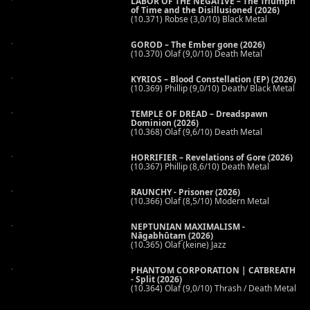
LABOR OF THE NEGATIVE – The Triumph
of Time and the Disillusioned (2026)
(10.371) Robse (3,0/10) Black Metal
GOROD – The Ember gone (2026)
(10.370) Olaf (9,0/10) Death Metal
KYRIOS – Blood Constellation (EP) (2026)
(10.369) Phillip (9,0/10) Death/ Black Metal
TEMPLE OF DREAD – Dreadspawn
Dominion (2026)
(10.368) Olaf (9,6/10) Death Metal
HORRIFIER – Revelations of Gore (2026)
(10.367) Phillip (8,6/10) Death Metal
RAUNCHY - Prisoner (2026)
(10.366) Olaf (8,5/10) Modern Metal
NEPTUNIAN MAXIMALISM -
Nāgabhūtaṃ (2026)
(10.365) Olaf (keine) Jazz
PHANTOM CORPORATION | CATBREATH
- Split (2026)
(10.364) Olaf (9,0/10) Thrash / Death Metal