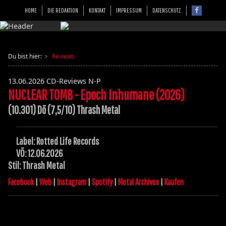
HOME
DIE REDAKTION
KONTAKT
IMPRESSUM
DATENSCHUTZ
Du bist hier:
Reviews
13.06.2026
CD-Reviews N-P
NUCLEAR TOMB - Epoch Inhumane (2026)
(10.301) Dö (7,5/10) Thrash Metal
Label: Rotted Life Records
VÖ: 12.06.2026
Stil: Thrash Metal
Facebook
|
Web
|
Instagram
|
Spotify
|
Metal Archives
|
Kaufen