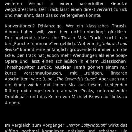
weiteren Verlauf in einem hasserfüllten Gebolze
wegzudreschen. Der Track lässt einen direkt verwirrt zurück
und man ahnt, dass das so weitergehen könnte.
Konventionen? Fehlanzeige. Wer ein klassisches Thrash-
Album haben will, wird hier nicht unbedingt glücklich.
Durchgehende, klassische Thrash Metal-Tracks sucht man
bei „Epoche Inhumane“ vergeblich. Wobei mit
„Unbowed and
Averse“
kommt eine anfänglich groovende Nummer um die
Ecke. Der Track hat jedoch mehr Wendungen als eine Soap-
Opera und lässt einen schließlich in einem „klassischen“
Thrashgewitter zurück.
Nuclear Tomb
gönnen einem nur
kurze Verschnaufpausen, mit „ruhigen, linearen
Abschnitten“ wie z.B. bei „
The Cowards´s Curse“
. Aber auch nur
um einen wieder mit einem Mix aus fiesem, treibenden
Riffing mit eingestreuten atonalen Peaks, untermalender
Doublebass und das Keifen von Michael Brown auf links zu
drehen.
Im Vergleich zum Vorgänger „
Terror Labyrinthian
“ wirkt das
Riffing nochmal komplexer, präziser und schräger. Die