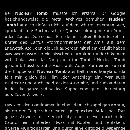
Bei
Nuclear Tomb
, musste ich erstmal Dr. Google
beziehungsweise die Metal Archives bemühen.
Nuclear
Tomb
hatte ich einfach nicht auf dem Schirm. Im ersten Step,
spuckt dir die Suchmaschine Querverlinkungen zum Runit-
oder Cactus Dome aus. Ein kleiner süßer Betondeckel im
Krater des Cactus Atombombentest der Amis auf dem
Enewetak Atol, den die Schlauberger mit allem gefüllt haben
was wegmusste. So ein bisschen Plutonium tut doch keinem
weh. Lokal wird das Ding auch the Tomb / Nuclear Tomb
genannt. Passt wie die Faust aufs Auge. Zum einen kommt
die Truppe von
Nuclear Tomb
aus Baltimore, Maryland (da
fällt mir gleich der Film „der Anschlag“ ein. War auch
Baltimore und auch ‘ne dreckige A-Bombe) und zum anderen
bildet die ganze radioaktive Suppe eine gute Überleitung
aufs Cover-Artwork.
Das ziert den Bandnamen in einer ziemlich zappligen Kontur,
als ob der Geigerzähler einen epileptischen Anfall hat. Das
ganze Artwork ist ziemlich dystopisch. Ein rauchendes
Capitol, ein mutiertes Etwas mit Köpfen und Tentakeln,
diverse Munitionsarten und durch eine giftiggelb wabernde