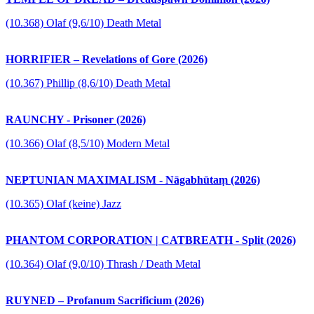
(10.368) Olaf (9,6/10) Death Metal
HORRIFIER – Revelations of Gore (2026)
(10.367) Phillip (8,6/10) Death Metal
RAUNCHY - Prisoner (2026)
(10.366) Olaf (8,5/10) Modern Metal
NEPTUNIAN MAXIMALISM - Nāgabhūtaṃ (2026)
(10.365) Olaf (keine) Jazz
PHANTOM CORPORATION | CATBREATH - Split (2026)
(10.364) Olaf (9,0/10) Thrash / Death Metal
RUYNED – Profanum Sacrificium (2026)