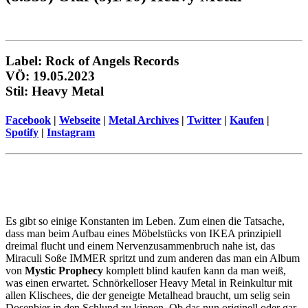
Label: Rock of Angels Records
VÖ: 19.05.2023
Stil: Heavy Metal
Facebook
|
Webseite
|
Metal Archives
|
Twitter
|
Kaufen
|
Spotify
|
Instagram
Es gibt so einige Konstanten im Leben. Zum einen die Tatsache,
dass man beim Aufbau eines Möbelstücks von IKEA prinzipiell
dreimal flucht und einem Nervenzusammenbruch nahe ist, das
Miraculi Soße IMMER spritzt und zum anderen das man ein Album
von
Mystic Prophecy
komplett blind kaufen kann da man weiß,
was einen erwartet. Schnörkelloser Heavy Metal in Reinkultur mit
allen Klischees, die der geneigte Metalhead braucht, um selig sein
Dosenbier in den Schlund zu kippen. Ob das nun originell oder gar