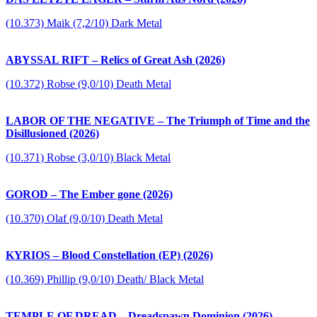
(10.373) Maik (7,2/10) Dark Metal
ABYSSAL RIFT – Relics of Great Ash (2026)
(10.372) Robse (9,0/10) Death Metal
LABOR OF THE NEGATIVE – The Triumph of Time and the
Disillusioned (2026)
(10.371) Robse (3,0/10) Black Metal
GOROD – The Ember gone (2026)
(10.370) Olaf (9,0/10) Death Metal
KYRIOS – Blood Constellation (EP) (2026)
(10.369) Phillip (9,0/10) Death/ Black Metal
TEMPLE OF DREAD – Dreadspawn Dominion (2026)