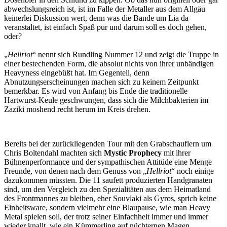
abwechslungsreich ist, ist im Falle der Metaller aus dem Allgäu
keinerlei Diskussion wert, denn was die Bande um Lia da
veranstaltet, ist einfach Spaß pur und darum soll es doch gehen,
oder?
„
Hellriot
“ nennt sich Rundling Nummer 12 und zeigt die Truppe in
einer bestechenden Form, die absolut nichts von ihrer unbändigen
Heavyness eingebüßt hat. Im Gegenteil, denn
Abnutzungserscheinungen machen sich zu keinem Zeitpunkt
bemerkbar. Es wird von Anfang bis Ende die traditionelle
Hartwurst-Keule geschwungen, dass sich die Milchbakterien im
Zaziki moshend recht herum im Kreis drehen.
Bereits bei der zurückliegenden Tour mit den Grabschauflern um
Chris Boltendahl machten sich
Mystic Prophecy
mit ihrer
Bühnenperformance und der sympathischen Attitüde eine Menge
Freunde, von denen nach dem Genuss von „
Hellriot
“ noch einige
dazukommen müssten. Die 11 saufett produzierten Handgranaten
sind, um den Vergleich zu den Spezialitäten aus dem Heimatland
des Frontmannes zu bleiben, eher Souvlaki als Gyros, sprich keine
Einheitsware, sondern vielmehr eine Blaupause, wie man Heavy
Metal spielen soll, der trotz seiner Einfachheit immer und immer
wieder knallt, wie ein Kümmerling auf nüchternen Magen.