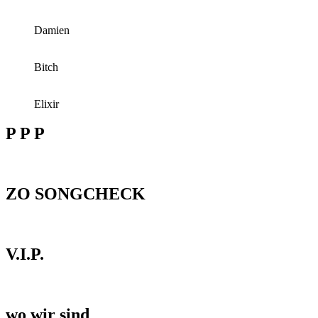
Damien
Bitch
Elixir
P P P
ZO SONGCHECK
V.I.P.
wo wir sind