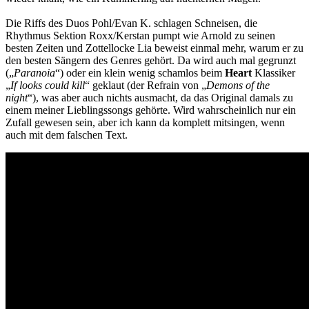
Die Riffs des Duos Pohl/Evan K. schlagen Schneisen, die
Rhythmus Sektion Roxx/Kerstan pumpt wie Arnold zu seinen
besten Zeiten und Zottellocke Lia beweist einmal mehr, warum er zu
den besten Sängern des Genres gehört. Da wird auch mal gegrunzt
(„
Paranoia
“) oder ein klein wenig schamlos beim
Heart
Klassiker
„
If looks could kill
“ geklaut (der Refrain von „
Demons of the
night
“), was aber auch nichts ausmacht, da das Original damals zu
einem meiner Lieblingssongs gehörte. Wird wahrscheinlich nur ein
Zufall gewesen sein, aber ich kann da komplett mitsingen, wenn
auch mit dem falschen Text.