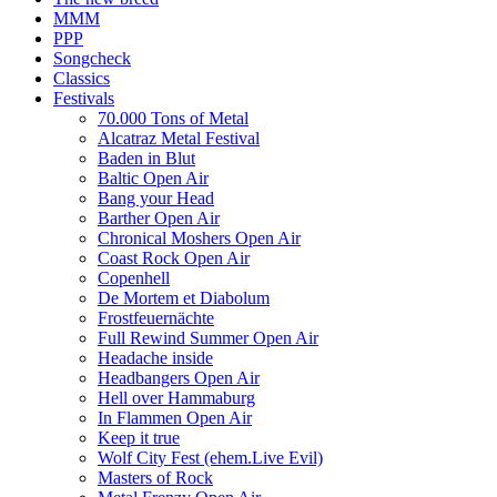
MMM
PPP
Songcheck
Classics
Festivals
70.000 Tons of Metal
Alcatraz Metal Festival
Baden in Blut
Baltic Open Air
Bang your Head
Barther Open Air
Chronical Moshers Open Air
Coast Rock Open Air
Copenhell
De Mortem et Diabolum
Frostfeuernächte
Full Rewind Summer Open Air
Headache inside
Headbangers Open Air
Hell over Hammaburg
In Flammen Open Air
Keep it true
Wolf City Fest (ehem.Live Evil)
Masters of Rock