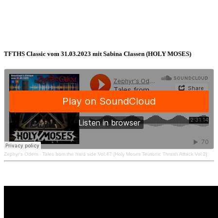
TFTHS Classic vom 31.03.2023 mit Sabina Classen (HOLY MOSES)
Zephyr's Odem
·
Tales from the hard side Vol.47 [Holy Moses Teutonic Thrash Attack Vol.2]