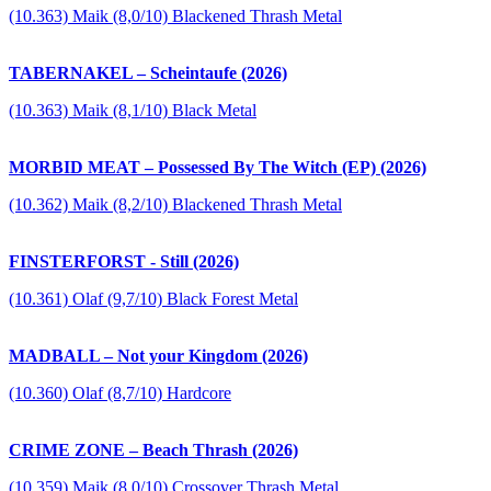
(10.363) Maik (8,0/10) Blackened Thrash Metal
TABERNAKEL – Scheintaufe (2026)
(10.363) Maik (8,1/10) Black Metal
MORBID MEAT – Possessed By The Witch (EP) (2026)
(10.362) Maik (8,2/10) Blackened Thrash Metal
FINSTERFORST - Still (2026)
(10.361) Olaf (9,7/10) Black Forest Metal
MADBALL – Not your Kingdom (2026)
(10.360) Olaf (8,7/10) Hardcore
CRIME ZONE – Beach Thrash (2026)
(10.359) Maik (8,0/10) Crossover Thrash Metal