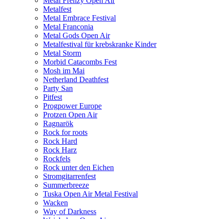
Metal Frenzy Open Air
Metalfest
Metal Embrace Festival
Metal Franconia
Metal Gods Open Air
Metalfestival für krebskranke Kinder
Metal Storm
Morbid Catacombs Fest
Mosh im Mai
Netherland Deathfest
Party San
Pitfest
Progpower Europe
Protzen Open Air
Ragnarök
Rock for roots
Rock Hard
Rock Harz
Rockfels
Rock unter den Eichen
Stromgitarrenfest
Summerbreeze
Tuska Open Air Metal Festival
Wacken
Way of Darkness