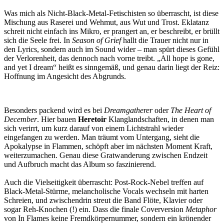
Was mich als Nicht-Black-Metal-Fetischisten so überrascht, ist diese
Mischung aus Raserei und Wehmut, aus Wut und Trost. Eklatanz
schreit nicht einfach ins Mikro, er prangert an, er beschreibt, er brüllt
sich die Seele frei. In
Season of Grief
hallt die Trauer nicht nur in
den Lyrics, sondern auch im Sound wider – man spürt dieses Gefühl
der Verlorenheit, das dennoch nach vorne treibt. „All hope is gone,
and yet I dream“ heißt es sinngemäß, und genau darin liegt der Reiz:
Hoffnung im Angesicht des Abgrunds.
Besonders packend wird es bei
Dreamgatherer
oder
The Heart of
December
. Hier bauen
Heretoir
Klanglandschaften, in denen man
sich verirrt, um kurz darauf von einem Lichtstrahl wieder
eingefangen zu werden. Man träumt vom Untergang, sieht die
Apokalypse in Flammen, schöpft aber im nächsten Moment Kraft,
weiterzumachen. Genau diese Gratwanderung zwischen Endzeit
und Aufbruch macht das Album so faszinierend.
Auch die Vielseitigkeit überrascht: Post-Rock-Nebel treffen auf
Black-Metal-Stürme, melancholische Vocals wechseln mit harten
Schreien, und zwischendrin streut die Band Flöte, Klavier oder
sogar Reh-Knochen (!) ein. Dass die finale Coverversion
Metaphor
von In Flames keine Fremdkörpernummer, sondern ein krönender