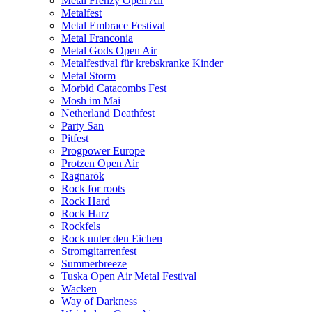
Metal Frenzy Open Air
Metalfest
Metal Embrace Festival
Metal Franconia
Metal Gods Open Air
Metalfestival für krebskranke Kinder
Metal Storm
Morbid Catacombs Fest
Mosh im Mai
Netherland Deathfest
Party San
Pitfest
Progpower Europe
Protzen Open Air
Ragnarök
Rock for roots
Rock Hard
Rock Harz
Rockfels
Rock unter den Eichen
Stromgitarrenfest
Summerbreeze
Tuska Open Air Metal Festival
Wacken
Way of Darkness