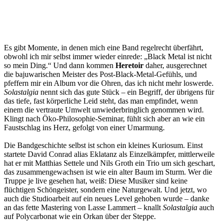
Es gibt Momente, in denen mich eine Band regelrecht überfährt,
obwohl ich mir selbst immer wieder einrede: „Black Metal ist nicht
so mein Ding.“ Und dann kommen
Heretoir
daher, ausgerechnet
die bajuwarischen Meister des Post-Black-Metal-Gefühls, und
pfeffern mir ein Album vor die Ohren, das ich nicht mehr loswerde.
Solastalgia
nennt sich das gute Stück – ein Begriff, der übrigens für
das tiefe, fast körperliche Leid steht, das man empfindet, wenn
einem die vertraute Umwelt unwiederbringlich genommen wird.
Klingt nach Öko-Philosophie-Seminar, fühlt sich aber an wie ein
Faustschlag ins Herz, gefolgt von einer Umarmung.
Die Bandgeschichte selbst ist schon ein kleines Kuriosum. Einst
startete David Conrad alias Eklatanz als Einzelkämpfer, mittlerweile
hat er mit Matthias Settele und Nils Groth ein Trio um sich geschart,
das zusammengewachsen ist wie ein alter Baum im Sturm. Wer die
Truppe je live gesehen hat, weiß: Diese Musiker sind keine
flüchtigen Schöngeister, sondern eine Naturgewalt. Und jetzt, wo
auch die Studioarbeit auf ein neues Level gehoben wurde – danke
an das fette Mastering von Lasse Lammert – knallt
Solastalgia
auch
auf Polycarbonat wie ein Orkan über der Steppe.