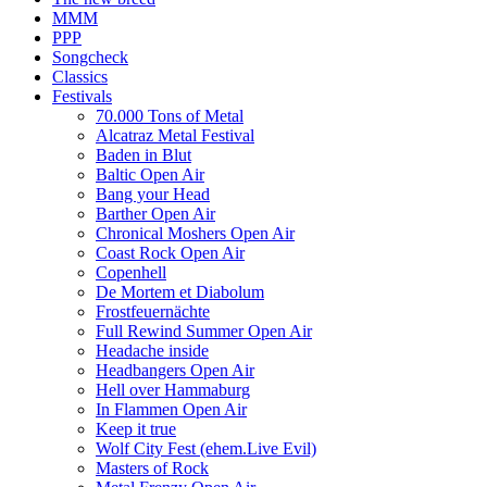
MMM
PPP
Songcheck
Classics
Festivals
70.000 Tons of Metal
Alcatraz Metal Festival
Baden in Blut
Baltic Open Air
Bang your Head
Barther Open Air
Chronical Moshers Open Air
Coast Rock Open Air
Copenhell
De Mortem et Diabolum
Frostfeuernächte
Full Rewind Summer Open Air
Headache inside
Headbangers Open Air
Hell over Hammaburg
In Flammen Open Air
Keep it true
Wolf City Fest (ehem.Live Evil)
Masters of Rock