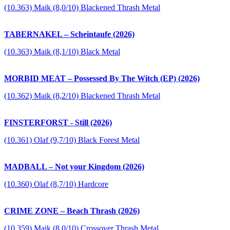
(10.363) Maik (8,0/10) Blackened Thrash Metal
TABERNAKEL – Scheintaufe (2026)
(10.363) Maik (8,1/10) Black Metal
MORBID MEAT – Possessed By The Witch (EP) (2026)
(10.362) Maik (8,2/10) Blackened Thrash Metal
FINSTERFORST - Still (2026)
(10.361) Olaf (9,7/10) Black Forest Metal
MADBALL – Not your Kingdom (2026)
(10.360) Olaf (8,7/10) Hardcore
CRIME ZONE – Beach Thrash (2026)
(10.359) Maik (8,0/10) Crossover Thrash Metal