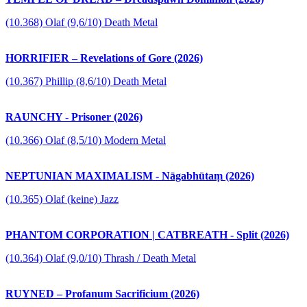
(10.368) Olaf (9,6/10) Death Metal
HORRIFIER – Revelations of Gore (2026)
(10.367) Phillip (8,6/10) Death Metal
RAUNCHY - Prisoner (2026)
(10.366) Olaf (8,5/10) Modern Metal
NEPTUNIAN MAXIMALISM - Nāgabhūtaṃ (2026)
(10.365) Olaf (keine) Jazz
PHANTOM CORPORATION | CATBREATH - Split (2026)
(10.364) Olaf (9,0/10) Thrash / Death Metal
RUYNED – Profanum Sacrificium (2026)