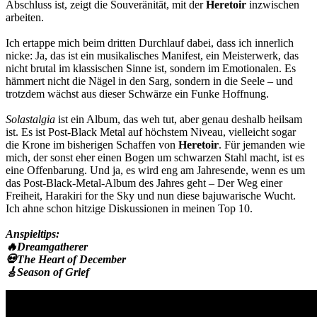
Abschluss ist, zeigt die Souveränität, mit der
Heretoir
inzwischen
arbeiten.
Ich ertappe mich beim dritten Durchlauf dabei, dass ich innerlich
nicke: Ja, das ist ein musikalisches Manifest, ein Meisterwerk, das
nicht brutal im klassischen Sinne ist, sondern im Emotionalen. Es
hämmert nicht die Nägel in den Sarg, sondern in die Seele – und
trotzdem wächst aus dieser Schwärze ein Funke Hoffnung.
Solastalgia
ist ein Album, das weh tut, aber genau deshalb heilsam
ist. Es ist Post-Black Metal auf höchstem Niveau, vielleicht sogar
die Krone im bisherigen Schaffen von
Heretoir
. Für jemanden wie
mich, der sonst eher einen Bogen um schwarzen Stahl macht, ist es
eine Offenbarung. Und ja, es wird eng am Jahresende, wenn es um
das Post-Black-Metal-Album des Jahres geht – Der Weg einer
Freiheit, Harakiri for the Sky und nun diese bajuwarische Wucht.
Ich ahne schon hitzige Diskussionen in meinen Top 10.
Anspieltips:
🔥Dreamgatherer
💀The Heart of December
🎸Season of Grief