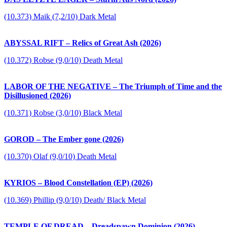
(10.373) Maik (7,2/10) Dark Metal
ABYSSAL RIFT – Relics of Great Ash (2026)
(10.372) Robse (9,0/10) Death Metal
LABOR OF THE NEGATIVE – The Triumph of Time and the
Disillusioned (2026)
(10.371) Robse (3,0/10) Black Metal
GOROD – The Ember gone (2026)
(10.370) Olaf (9,0/10) Death Metal
KYRIOS – Blood Constellation (EP) (2026)
(10.369) Phillip (9,0/10) Death/ Black Metal
TEMPLE OF DREAD – Dreadspawn Dominion (2026)