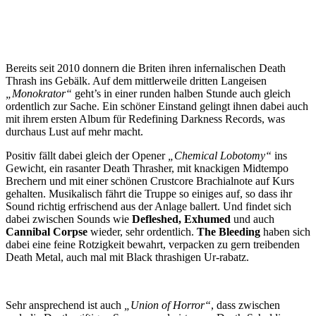
Bereits seit 2010 donnern die Briten ihren infernalischen Death
Thrash ins Gebälk. Auf dem mittlerweile dritten Langeisen
„Monokrator“
geht’s in einer runden halben Stunde auch gleich
ordentlich zur Sache. Ein schöner Einstand gelingt ihnen dabei auch
mit ihrem ersten Album für Redefining Darkness Records, was
durchaus Lust auf mehr macht.
Positiv fällt dabei gleich der Opener
„Chemical Lobotomy“
ins
Gewicht, ein rasanter Death Thrasher, mit knackigen Midtempo
Brechern und mit einer schönen Crustcore Brachialnote auf Kurs
gehalten. Musikalisch fährt die Truppe so einiges auf, so dass ihr
Sound richtig erfrischend aus der Anlage ballert. Und findet sich
dabei zwischen Sounds wie
Defleshed, Exhumed
und auch
Cannibal Corpse
wieder, sehr ordentlich.
The Bleeding
haben sich
dabei eine feine Rotzigkeit bewahrt, verpacken zu gern treibenden
Death Metal, auch mal mit Black thrashigen Ur-rabatz.
Sehr ansprechend ist auch
„Union of Horror“
, dass zwischen