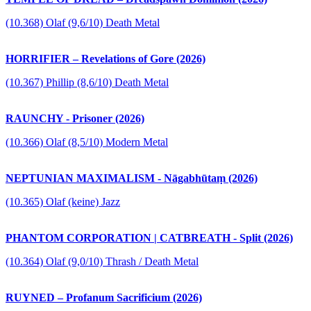
(10.368) Olaf (9,6/10) Death Metal
HORRIFIER – Revelations of Gore (2026)
(10.367) Phillip (8,6/10) Death Metal
RAUNCHY - Prisoner (2026)
(10.366) Olaf (8,5/10) Modern Metal
NEPTUNIAN MAXIMALISM - Nāgabhūtaṃ (2026)
(10.365) Olaf (keine) Jazz
PHANTOM CORPORATION | CATBREATH - Split (2026)
(10.364) Olaf (9,0/10) Thrash / Death Metal
RUYNED – Profanum Sacrificium (2026)