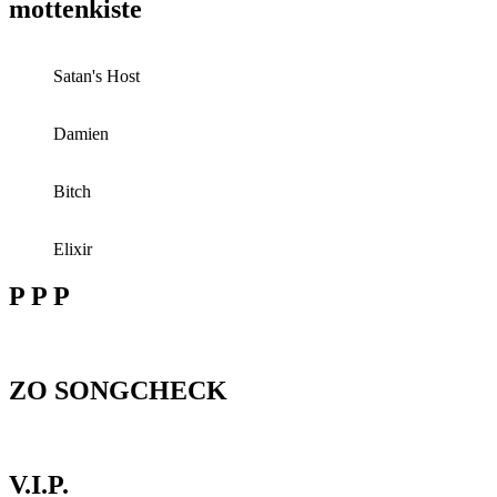
mottenkiste
Satan's Host
Damien
Bitch
Elixir
P P P
ZO SONGCHECK
V.I.P.