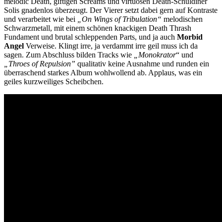
melodic Death, giftigen Screams und virtuosen Death-Schuldiner
Solis gnadenlos überzeugt. Der Vierer setzt dabei gern auf Kontraste
und verarbeitet wie bei
„On Wings of Tribulation“
melodischen
Schwarzmetall, mit einem schönen knackigen Death Thrash
Fundament und brutal schleppenden Parts, und ja auch
Morbid
Angel
Verweise. Klingt irre, ja verdammt irre geil muss ich da
sagen. Zum Abschluss bilden Tracks wie
„Monokrator
“ und
„Throes of Repulsion”
qualitativ keine Ausnahme und runden ein
überraschend starkes Album wohlwollend ab. Applaus, was ein
geiles kurzweiliges Scheibchen.