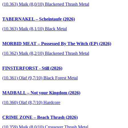
(10.363) Maik (8,0/10) Blackened Thrash Metal
TABERNAKEL – Scheintaufe (2026)
(10.363) Maik (8,1/10) Black Metal
MORBID MEAT – Possessed By The Witch (EP) (2026)
(10.362) Maik (8,2/10) Blackened Thrash Metal
FINSTERFORST - Still (2026)
(10.361) Olaf (9,7/10) Black Forest Metal
MADBALL – Not your Kingdom (2026)
(10.360) Olaf (8,7/10) Hardcore
CRIME ZONE – Beach Thrash (2026)
(10.359) Maik (8,0/10) Crossover Thrash Metal