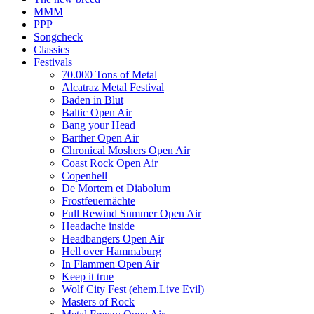
MMM
PPP
Songcheck
Classics
Festivals
70.000 Tons of Metal
Alcatraz Metal Festival
Baden in Blut
Baltic Open Air
Bang your Head
Barther Open Air
Chronical Moshers Open Air
Coast Rock Open Air
Copenhell
De Mortem et Diabolum
Frostfeuernächte
Full Rewind Summer Open Air
Headache inside
Headbangers Open Air
Hell over Hammaburg
In Flammen Open Air
Keep it true
Wolf City Fest (ehem.Live Evil)
Masters of Rock