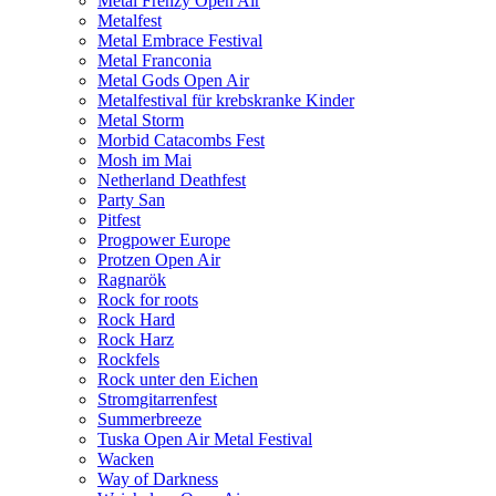
Metal Frenzy Open Air
Metalfest
Metal Embrace Festival
Metal Franconia
Metal Gods Open Air
Metalfestival für krebskranke Kinder
Metal Storm
Morbid Catacombs Fest
Mosh im Mai
Netherland Deathfest
Party San
Pitfest
Progpower Europe
Protzen Open Air
Ragnarök
Rock for roots
Rock Hard
Rock Harz
Rockfels
Rock unter den Eichen
Stromgitarrenfest
Summerbreeze
Tuska Open Air Metal Festival
Wacken
Way of Darkness