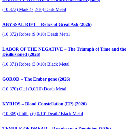
(10.373) Maik (7,2/10) Dark Metal
ABYSSAL RIFT – Relics of Great Ash (2026)
(10.372) Robse (9,0/10) Death Metal
LABOR OF THE NEGATIVE – The Triumph of Time and the
Disillusioned (2026)
(10.371) Robse (3,0/10) Black Metal
GOROD – The Ember gone (2026)
(10.370) Olaf (9,0/10) Death Metal
KYRIOS – Blood Constellation (EP) (2026)
(10.369) Phillip (9,0/10) Death/ Black Metal
TEMPLE OF DREAD – Dreadspawn Dominion (2026)