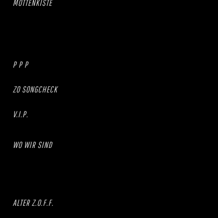
MOTTENKISTE
P P P
ZO SONGCHECK
V.I.P.
WO WIR SIND
ALTER Z.O.F.F.