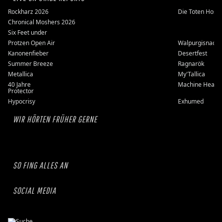
Rockharz 2026
Die Toten Hose
Chronical Moshers 2026
Six Feet under
Protzen Open Air
Walpurgisnacht
Kanonenfieber
Desertfest
Summer Breeze
Ragnarök
Metallica
My'Tallica
40 Jahre
Machine Head
Protector
Hypocrisy
Exhumed
WIR HÖRTEN FRÜHER GERNE
SO FING ALLES AN
SOCIAL MEDIA