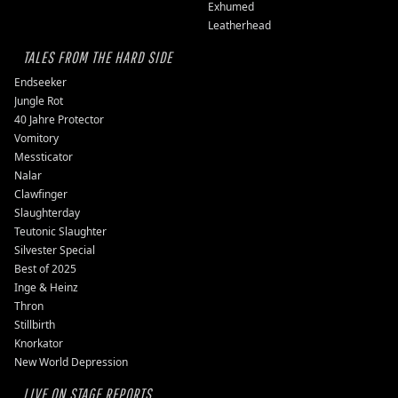
Exhumed
Leatherhead
TALES FROM THE HARD SIDE
Endseeker
Jungle Rot
40 Jahre Protector
Vomitory
Messticator
Nalar
Clawfinger
Slaughterday
Teutonic Slaughter
Silvester Special
Best of 2025
Inge & Heinz
Thron
Stillbirth
Knorkator
New World Depression
LIVE ON STAGE REPORTS