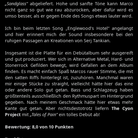
„Sandglass“
abgeliefert. Hohe und sanfte Töne kann Marco
nicht ganz so gut wie rau abzurocken, aber dafür wird es
umso besser, als er gegen Ende des Songs etwas lauter wird.
Ich bin beim letzten Song „Englewood’s Hotel“ angelangt
und hier erinnert mich der Sound insbesondere bei den
ruhigen Passagen an Kreationen von Serj Tankian.
Insgesamt ist die Platte für ein Debütalbum sehr ausgereift
und gut produziert. Wer sich in Alternative Metal, Hard- und
Stonerrock Gefilden bewegt, wird Gefallen an dem Album
finden. Es macht einfach Spaß Marcos rauer Stimme, die mit
den satten Riffs hinterlegt ist, zuzuhören. Manchmal waren
mir einige Stücke zu straight, vielleicht hätte hier das eine
oder andere Solo gut getan. Bass und Schlagzeug haben
größtenteils ausschließlich den Rythmuspart im Hintergrund
gegeben. Nach meinem Geschmack hätte hier etwas mehr
Kante gut getan. Aber nichtsdestotrotz liefern
The Cyon
Project
mit
„Tales of Pain“
ein tolles Debüt ab!
Bewertung
: 8,0 von 10 Punkten