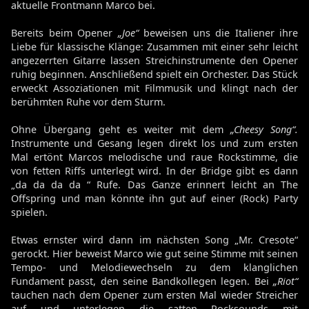
aktuelle Frontmann Marco bei.
Bereits beim Opener
„Joe“
beweisen uns die Italiener ihre
Liebe für klassische Klänge: Zusammen mit einer sehr leicht
angezerrten Gitarre lassen Streichinstrumente den Opener
ruhig beginnen. Anschließend spielt ein Orchester. Das Stück
erweckt Assoziationen mit Filmmusik und klingt nach der
berühmten Ruhe vor dem Sturm.
Ohne Übergang geht es weiter mit dem
„Cheesy Song“.
Instrumente und Gesang legen direkt los und zum ersten
Mal ertönt Marcos melodische und raue Rockstimme, die
von fetten Riffs unterlegt wird. In der Bridge gibt es dann
„da da da da “ Rufe. Das Ganze erinnert leicht an The
Offspring und man könnte ihn gut auf einer (Rock) Party
spielen.
Etwas ernster wird dann im nächsten Song „Mr. Cresote“
gerockt. Hier beweist Marco wie gut seine Stimme mit seinen
Tempo- und Melodiewechseln zu dem klanglichen
Fundament passt, den seine Bandkollegen legen. Bei
„Riot“
tauchen nach dem Opener zum ersten Mal wieder Streicher
auf und unterlegen die satten Rocksounds mit