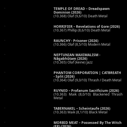
TEMPLE OF DREAD – Dreadspawn
Dominion (2026)
(10.368) Olaf (9,6/10) Death Metal
HORRIFIER – Revelations of Gore (2026)
(10.367) Phillip (8,6/10) Death Metal
RAUNCHY - Prisoner (2026)
(10.366) Olaf (8,5/10) Modern Metal
NEPTUNIAN MAXIMALISM -
Nāgabhūtaṃ (2026)
(10.365) Olaf (keine) Jazz
PHANTOM CORPORATION | CATBREATH
- Split (2026)
(10.364) Olaf (9,0/10) Thrash / Death Metal
RUYNED – Profanum Sacrificium (2026)
(10.363) Maik (8,0/10) Blackened Thrash
Metal
TABERNAKEL – Scheintaufe (2026)
(10.363) Maik (8,1/10) Black Metal
MORBID MEAT – Possessed By The Witch
(EP) (2026)