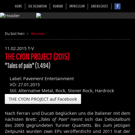
HOME
DIE REDAKTION
KONTAKT
IMPRESSUM
DATENSCHUTZ
Du bist hier:
Reviews
11.02.2015
T-V
THE CYON PROJECT (2015)
"Tales of pain" (1.494)
Label: Pavement Entertainment
VÖ: 27.01.2015
Stil: Alternative Metal, Rock, Stoner Rock, Hardrock
THE CYON PROJECT auf Facebook
Nach Ferrari und Ducati beglücken uns die Italiener mit dem
nächsten Brett:
„Tales of Pain“
nennt sich das Debütalbum
des 2009 gegründeten Turiner Quartetts. Bis zum jetzigen
Zeitpunkt wurden zwei EPs veröffentlicht und 2011 trat der