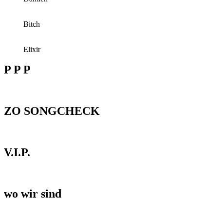
Bitch
Elixir
P P P
ZO SONGCHECK
V.I.P.
wo wir sind