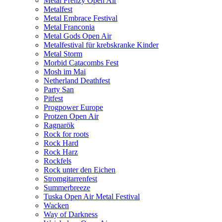
Metal Frenzy Open Air
Metalfest
Metal Embrace Festival
Metal Franconia
Metal Gods Open Air
Metalfestival für krebskranke Kinder
Metal Storm
Morbid Catacombs Fest
Mosh im Mai
Netherland Deathfest
Party San
Pitfest
Progpower Europe
Protzen Open Air
Ragnarök
Rock for roots
Rock Hard
Rock Harz
Rockfels
Rock unter den Eichen
Stromgitarrenfest
Summerbreeze
Tuska Open Air Metal Festival
Wacken
Way of Darkness