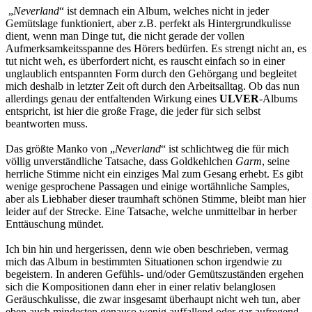
„
Neverland
“ ist demnach ein Album, welches nicht in jeder
Gemütslage funktioniert, aber z.B. perfekt als Hintergrundkulisse
dient, wenn man Dinge tut, die nicht gerade der vollen
Aufmerksamkeitsspanne des Hörers bedürfen. Es strengt nicht an, es
tut nicht weh, es überfordert nicht, es rauscht einfach so in einer
unglaublich entspannten Form durch den Gehörgang und begleitet
mich deshalb in letzter Zeit oft durch den Arbeitsalltag. Ob das nun
allerdings genau der entfaltenden Wirkung eines
ULVER
-Albums
entspricht, ist hier die große Frage, die jeder für sich selbst
beantworten muss.
Das größte Manko von „
Neverland
“ ist schlichtweg die für mich
völlig unverständliche Tatsache, dass Goldkehlchen
Garm
, seine
herrliche Stimme nicht ein einziges Mal zum Gesang erhebt. Es gibt
wenige gesprochene Passagen und einige wortähnliche Samples,
aber als Liebhaber dieser traumhaft schönen Stimme, bleibt man hier
leider auf der Strecke. Eine Tatsache, welche unmittelbar in herber
Enttäuschung mündet.
Ich bin hin und hergerissen, denn wie oben beschrieben, vermag
mich das Album in bestimmten Situationen schon irgendwie zu
begeistern. In anderen Gefühls- und/oder Gemütszuständen ergehen
sich die Kompositionen dann eher in einer relativ belanglosen
Geräuschkulisse, die zwar insgesamt überhaupt nicht weh tun, aber
eben auch mindesten genauso wenig auffallend oder gar aufregend