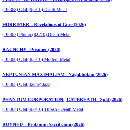
(10.368) Olaf (9,6/10) Death Metal
HORRIFIER – Revelations of Gore (2026)
(10.367) Phillip (8,6/10) Death Metal
RAUNCHY - Prisoner (2026)
(10.366) Olaf (8,5/10) Modern Metal
NEPTUNIAN MAXIMALISM - Nāgabhūtaṃ (2026)
(10.365) Olaf (keine) Jazz
PHANTOM CORPORATION | CATBREATH - Split (2026)
(10.364) Olaf (9,0/10) Thrash / Death Metal
RUYNED – Profanum Sacrificium (2026)