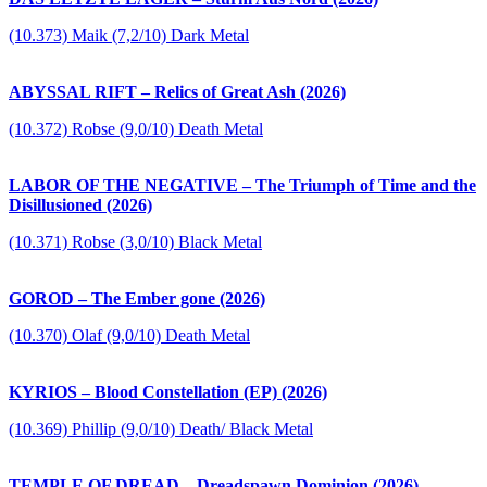
(10.373) Maik (7,2/10) Dark Metal
ABYSSAL RIFT – Relics of Great Ash (2026)
(10.372) Robse (9,0/10) Death Metal
LABOR OF THE NEGATIVE – The Triumph of Time and the
Disillusioned (2026)
(10.371) Robse (3,0/10) Black Metal
GOROD – The Ember gone (2026)
(10.370) Olaf (9,0/10) Death Metal
KYRIOS – Blood Constellation (EP) (2026)
(10.369) Phillip (9,0/10) Death/ Black Metal
TEMPLE OF DREAD – Dreadspawn Dominion (2026)