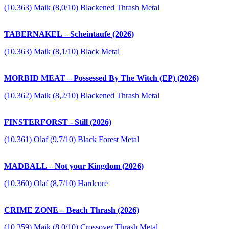
(10.363) Maik (8,0/10) Blackened Thrash Metal
TABERNAKEL – Scheintaufe (2026)
(10.363) Maik (8,1/10) Black Metal
MORBID MEAT – Possessed By The Witch (EP) (2026)
(10.362) Maik (8,2/10) Blackened Thrash Metal
FINSTERFORST - Still (2026)
(10.361) Olaf (9,7/10) Black Forest Metal
MADBALL – Not your Kingdom (2026)
(10.360) Olaf (8,7/10) Hardcore
CRIME ZONE – Beach Thrash (2026)
(10.359) Maik (8,0/10) Crossover Thrash Metal