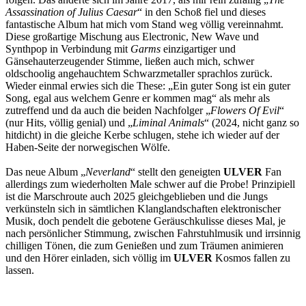
Assassination of Julius Caesar
“ in den Schoß fiel und dieses
fantastische Album hat mich vom Stand weg völlig vereinnahmt.
Diese großartige Mischung aus Electronic, New Wave und
Synthpop in Verbindung mit
Garms
einzigartiger und
Gänsehauterzeugender Stimme, ließen auch mich, schwer
oldschoolig angehauchtem Schwarzmetaller sprachlos zurück.
Wieder einmal erwies sich die These: „Ein guter Song ist ein guter
Song, egal aus welchem Genre er kommen mag“ als mehr als
zutreffend und da auch die beiden Nachfolger „
Flowers Of Evil
“
(nur Hits, völlig genial) und „
Liminal Animals
“ (2024, nicht ganz so
hitdicht) in die gleiche Kerbe schlugen, stehe ich wieder auf der
Haben-Seite der norwegischen Wölfe.
Das neue Album „
Neverland
“ stellt den geneigten
ULVER
Fan
allerdings zum wiederholten Male schwer auf die Probe! Prinzipiell
ist die Marschroute auch 2025 gleichgeblieben und die Jungs
verkünsteln sich in sämtlichen Klanglandschaften elektronischer
Musik, doch pendelt die gebotene Geräuschkulisse dieses Mal, je
nach persönlicher Stimmung, zwischen Fahrstuhlmusik und irrsinnig
chilligen Tönen, die zum Genießen und zum Träumen animieren
und den Hörer einladen, sich völlig im
ULVER
Kosmos fallen zu
lassen.