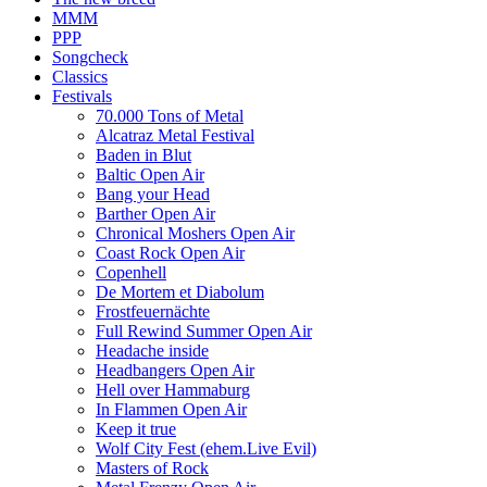
MMM
PPP
Songcheck
Classics
Festivals
70.000 Tons of Metal
Alcatraz Metal Festival
Baden in Blut
Baltic Open Air
Bang your Head
Barther Open Air
Chronical Moshers Open Air
Coast Rock Open Air
Copenhell
De Mortem et Diabolum
Frostfeuernächte
Full Rewind Summer Open Air
Headache inside
Headbangers Open Air
Hell over Hammaburg
In Flammen Open Air
Keep it true
Wolf City Fest (ehem.Live Evil)
Masters of Rock