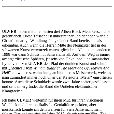
ULVER
haben mit ihren ersten drei Alben Black Metal Geschichte
geschrieben. Diese Tatsache ist unbestreitbar und dennoch war die
Chamäleonartige Wandlungsfähigkeit der Band bereits damals
erkennbar. Auch wenn die Herren Mitte der Neunziger tief in der
schwarzen Kunst verwurzelt waren, glich kein Album dem anderen.
1998 war dann Schluss mit Schwarzmetall. Auf dem Weg in immer
avantgardistische Sphären, jenseits von Geknüppel und satanischer
Lyric, verließen
ULVER
den Pfad der dunklen Kunst und schufen
mit „
Themes From William Blake´s: The Marriage Of Heaven And
Hell
” ein weiteres, wahnsinnig ambitioniertes Meisterwerk, welches
man zumindest immer noch unter der Kategorie „Metal“ einsortieren
konnte. Auch diese Schublade wurde zwei Jahre später geschlossen
und seitdem ergründet die Band die Untiefen elektronischer
Klangwelten.
Ich habe
ULVER
weiterhin für ihren Mut, für ihren visionären
Weitblick und ihre musikalische Genialität respektiert, aber
musikalisch konnte ich dem Ganzen für viele Jahre nicht mehr
folgen. Das änderte sich im Jahre 2017, als mir rein zufällig „
The