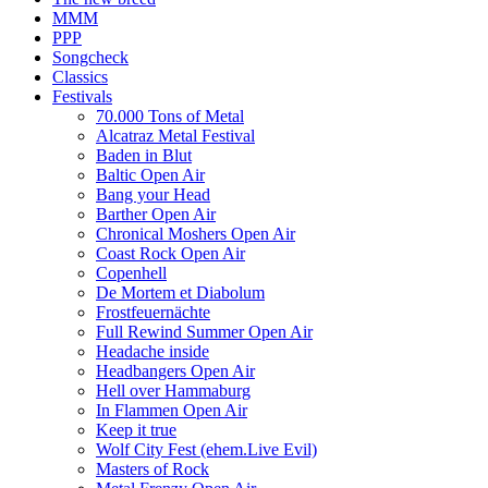
MMM
PPP
Songcheck
Classics
Festivals
70.000 Tons of Metal
Alcatraz Metal Festival
Baden in Blut
Baltic Open Air
Bang your Head
Barther Open Air
Chronical Moshers Open Air
Coast Rock Open Air
Copenhell
De Mortem et Diabolum
Frostfeuernächte
Full Rewind Summer Open Air
Headache inside
Headbangers Open Air
Hell over Hammaburg
In Flammen Open Air
Keep it true
Wolf City Fest (ehem.Live Evil)
Masters of Rock