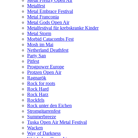
Metal Frenzy Open Air
Metalfest
Metal Embrace Festival
Metal Franconia
Metal Gods Open Air
Metalfestival für krebskranke Kinder
Metal Storm
Morbid Catacombs Fest
Mosh im Mai
Netherland Deathfest
Party San
Pitfest
Progpower Europe
Protzen Open Air
Ragnarök
Rock for roots
Rock Hard
Rock Harz
Rockfels
Rock unter den Eichen
Stromgitarrenfest
Summerbreeze
Tuska Open Air Metal Festival
Wacken
Way of Darkness