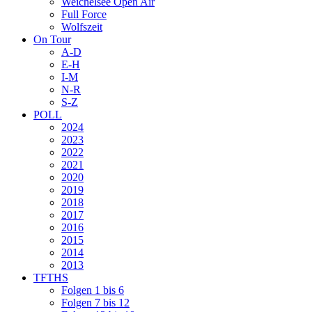
Weichelsee Open Air
Full Force
Wolfszeit
On Tour
A-D
E-H
I-M
N-R
S-Z
POLL
2024
2023
2022
2021
2020
2019
2018
2017
2016
2015
2014
2013
TFTHS
Folgen 1 bis 6
Folgen 7 bis 12