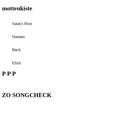
mottenkiste
Satan's Host
Damien
Bitch
Elixir
P P P
ZO SONGCHECK