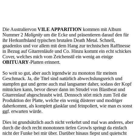
Die Australiervon
VILE APPARITION
kommen mit Album
Nummer 2
Malignity
um die Ecke und präsentieren darauf den für
ihr Herkunftsland typischen brutalen Death Metal. Schnell,
gnadenlos und vor allem mit dem Hang zur technischen Raffinesse
in Bezug auf Gitarrenläufe und Co. Hinzu kommt ein echt schickes
Cover, welches mich vom Zeichenstil ein wenig an einige
OBITUARY
-Platten erinnert.
So weit so gut, aber auch irgendwie zu monoton für meinen
Geschmack. Ja, die Titel sind natürlich abwechslungsreich und
stampfen gut und gerne auch mal langsamer daher, sodass der Kopf
mitnicken kann, bevor dieser dann im Strudel von Blastbeat und
Gitarrenlauf abgeschraubt wird. Dennoch stört mich zum Teil die
Produktion der Platte, welche ein wenig düsterer und modriger
daherkommt, als komplett glasklar und feinpoliert, wie man es sonst
ggf. erwarten würde.
Dies ist grundsätzlich auch nicht verkehrt und mal was anderes, aber
durch die doch recht monotonen tiefen Growls springt da einfach
nicht der Funke bei mir über. Darüber hinaus fiepst und quietscht