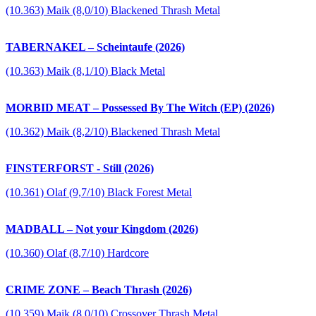
(10.363) Maik (8,0/10) Blackened Thrash Metal
TABERNAKEL – Scheintaufe (2026)
(10.363) Maik (8,1/10) Black Metal
MORBID MEAT – Possessed By The Witch (EP) (2026)
(10.362) Maik (8,2/10) Blackened Thrash Metal
FINSTERFORST - Still (2026)
(10.361) Olaf (9,7/10) Black Forest Metal
MADBALL – Not your Kingdom (2026)
(10.360) Olaf (8,7/10) Hardcore
CRIME ZONE – Beach Thrash (2026)
(10.359) Maik (8,0/10) Crossover Thrash Metal