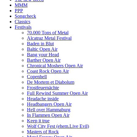
MMM
PPP
Songcheck
Classics
Festivals
70.000 Tons of Metal
Alcatraz Metal Festival
Baden in Blut
Baltic Open Air
Bang your Head
Barther Open Air
Chronical Moshers Open Air
Coast Rock Open Air
Copenhell
De Mortem et Diabolum
Frostfeuernächte
Full Rewind Summer Open Air
Headache inside
Headbangers Open Air
Hell over Hammaburg
In Flammen Open Air
Keep it true
Wolf City Fest (ehem.Live Evil)
Masters of Rock