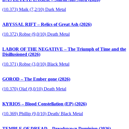
(10.373) Maik (7,2/10) Dark Metal
ABYSSAL RIFT – Relics of Great Ash (2026)
(10.372) Robse (9,0/10) Death Metal
LABOR OF THE NEGATIVE – The Triumph of Time and the
Disillusioned (2026)
(10.371) Robse (3,0/10) Black Metal
GOROD – The Ember gone (2026)
(10.370) Olaf (9,0/10) Death Metal
KYRIOS – Blood Constellation (EP) (2026)
(10.369) Phillip (9,0/10) Death/ Black Metal
TEMPLE OF DREAD – Dreadspawn Dominion (2026)