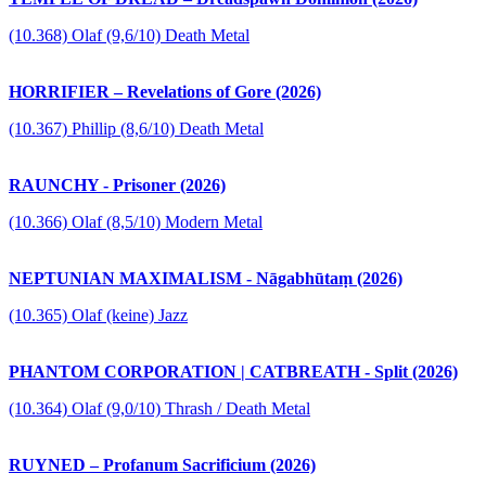
(10.368) Olaf (9,6/10) Death Metal
HORRIFIER – Revelations of Gore (2026)
(10.367) Phillip (8,6/10) Death Metal
RAUNCHY - Prisoner (2026)
(10.366) Olaf (8,5/10) Modern Metal
NEPTUNIAN MAXIMALISM - Nāgabhūtaṃ (2026)
(10.365) Olaf (keine) Jazz
PHANTOM CORPORATION | CATBREATH - Split (2026)
(10.364) Olaf (9,0/10) Thrash / Death Metal
RUYNED – Profanum Sacrificium (2026)