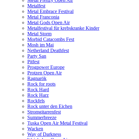
Metal Frenzy Open Air
Metalfest
Metal Embrace Festival
Metal Franconia
Metal Gods Open Air
Metalfestival für krebskranke Kinder
Metal Storm
Morbid Catacombs Fest
Mosh im Mai
Netherland Deathfest
Party San
Pitfest
Progpower Europe
Protzen Open Air
Ragnarök
Rock for roots
Rock Hard
Rock Harz
Rockfels
Rock unter den Eichen
Stromgitarrenfest
Summerbreeze
Tuska Open Air Metal Festival
Wacken
Way of Darkness