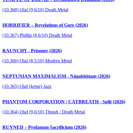
(10.368) Olaf (9,6/10) Death Metal
HORRIFIER – Revelations of Gore (2026)
(10.367) Phillip (8,6/10) Death Metal
RAUNCHY - Prisoner (2026)
(10.366) Olaf (8,5/10) Modern Metal
NEPTUNIAN MAXIMALISM - Nāgabhūtaṃ (2026)
(10.365) Olaf (keine) Jazz
PHANTOM CORPORATION | CATBREATH - Split (2026)
(10.364) Olaf (9,0/10) Thrash / Death Metal
RUYNED – Profanum Sacrificium (2026)