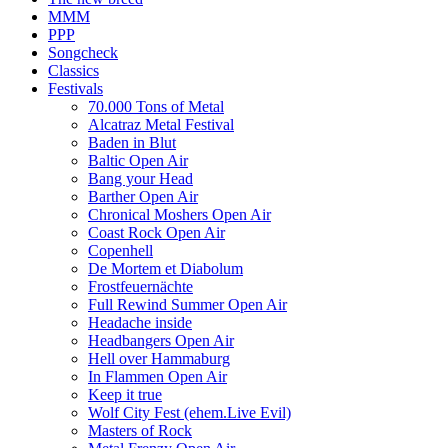
MMM
PPP
Songcheck
Classics
Festivals
70.000 Tons of Metal
Alcatraz Metal Festival
Baden in Blut
Baltic Open Air
Bang your Head
Barther Open Air
Chronical Moshers Open Air
Coast Rock Open Air
Copenhell
De Mortem et Diabolum
Frostfeuernächte
Full Rewind Summer Open Air
Headache inside
Headbangers Open Air
Hell over Hammaburg
In Flammen Open Air
Keep it true
Wolf City Fest (ehem.Live Evil)
Masters of Rock