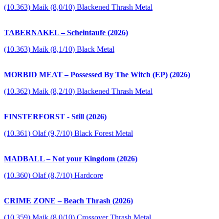
(10.363) Maik (8,0/10) Blackened Thrash Metal
TABERNAKEL – Scheintaufe (2026)
(10.363) Maik (8,1/10) Black Metal
MORBID MEAT – Possessed By The Witch (EP) (2026)
(10.362) Maik (8,2/10) Blackened Thrash Metal
FINSTERFORST - Still (2026)
(10.361) Olaf (9,7/10) Black Forest Metal
MADBALL – Not your Kingdom (2026)
(10.360) Olaf (8,7/10) Hardcore
CRIME ZONE – Beach Thrash (2026)
(10.359) Maik (8,0/10) Crossover Thrash Metal