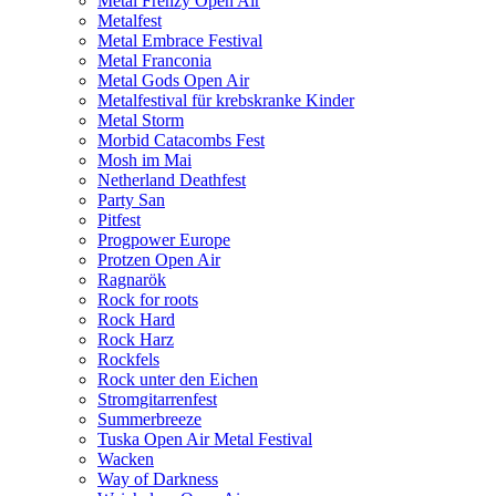
Metal Frenzy Open Air
Metalfest
Metal Embrace Festival
Metal Franconia
Metal Gods Open Air
Metalfestival für krebskranke Kinder
Metal Storm
Morbid Catacombs Fest
Mosh im Mai
Netherland Deathfest
Party San
Pitfest
Progpower Europe
Protzen Open Air
Ragnarök
Rock for roots
Rock Hard
Rock Harz
Rockfels
Rock unter den Eichen
Stromgitarrenfest
Summerbreeze
Tuska Open Air Metal Festival
Wacken
Way of Darkness