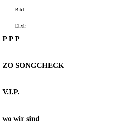
Bitch
Elixir
P P P
ZO SONGCHECK
V.I.P.
wo wir sind