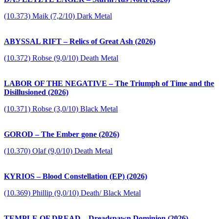
(10.373) Maik (7,2/10) Dark Metal
ABYSSAL RIFT – Relics of Great Ash (2026)
(10.372) Robse (9,0/10) Death Metal
LABOR OF THE NEGATIVE – The Triumph of Time and the
Disillusioned (2026)
(10.371) Robse (3,0/10) Black Metal
GOROD – The Ember gone (2026)
(10.370) Olaf (9,0/10) Death Metal
KYRIOS – Blood Constellation (EP) (2026)
(10.369) Phillip (9,0/10) Death/ Black Metal
TEMPLE OF DREAD – Dreadspawn Dominion (2026)