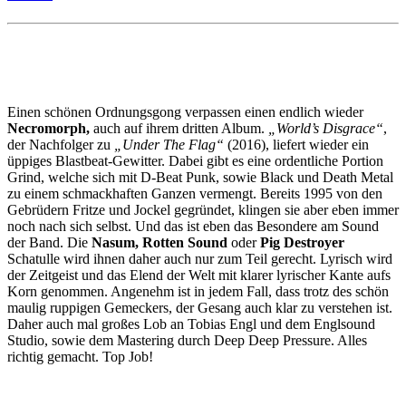
Einen schönen Ordnungsgong verpassen einen endlich wieder
Necromorph,
auch auf ihrem dritten Album.
„World’s Disgrace“
,
der Nachfolger zu
„Under The Flag“
(2016), liefert wieder ein
üppiges Blastbeat-Gewitter. Dabei gibt es eine ordentliche Portion
Grind, welche sich mit D-Beat Punk, sowie Black und Death Metal
zu einem schmackhaften Ganzen vermengt. Bereits 1995 von den
Gebrüdern Fritze und Jockel gegründet, klingen sie aber eben immer
noch nach sich selbst. Und das ist eben das Besondere am Sound
der Band. Die
Nasum, Rotten Sound
oder
Pig Destroyer
Schatulle wird ihnen daher auch nur zum Teil gerecht. Lyrisch wird
der Zeitgeist und das Elend der Welt mit klarer lyrischer Kante aufs
Korn genommen. Angenehm ist in jedem Fall, dass trotz des schön
maulig ruppigen Gemeckers, der Gesang auch klar zu verstehen ist.
Daher auch mal großes Lob an Tobias Engl und dem Englsound
Studio, sowie dem Mastering durch Deep Deep Pressure. Alles
richtig gemacht. Top Job!