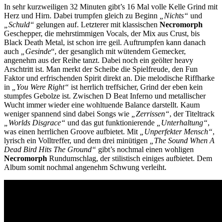
In sehr kurzweiligen 32 Minuten gibt’s 16 Mal volle Kelle Grind mit
Herz und Hirn. Dabei trumpfen gleich zu Beginn
„Nichts“
und
„Schuld“
gelungen auf. Letzterer mit klassischen
Necromorph
Geschepper, die mehrstimmigen Vocals, der Mix aus Crust, bis
Black Death Metal, ist schon irre geil. Auftrumpfen kann danach
auch
„Gesinde
“, der gesanglich mit wütendem Gemecker,
angenehm aus der Reihe tanzt. Dabei noch ein geölter heavy
Arschtritt ist. Man merkt der Scheibe die Spielfreude, den Fun
Faktor und erfrischenden Spirit direkt an. Die melodische Riffharke
in
„You Were Right“
ist herrlich treffsicher, Grind der eben kein
stumpfes Gebolze ist. Zwischen D Beat Inferno und metallischer
Wucht immer wieder eine wohltuende Balance darstellt. Kaum
weniger spannend sind dabei Songs wie
„Zerrissen“
, der Titeltrack
„Worlds Disgrace“
und das gut funktionierende
„Unterhaltung“
,
was einen herrlichen Groove aufbietet. Mit
„Unperfekter Mensch“
,
lyrisch ein Volltreffer, und dem drei minütigen
„
The Sound When A
Dead Bird Hits The Ground“
gibt’s nochmal einen wohligen
Necromorph
Rundumschlag, der stilistisch einiges aufbietet. Dem
Album somit nochmal angenehm Schwung verleiht.