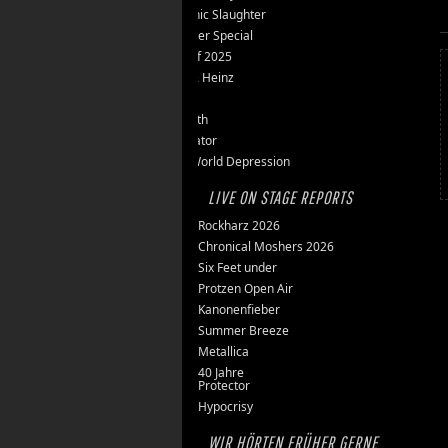
Teutonic Slaughter
Silvester Special
Best of 2025
Inge & Heinz
Thron
Stillbirth
Knorkator
New World Depression
LIVE ON STAGE REPORTS
Rockharz 2026
Chronical Moshers 2026
Six Feet under
Protzen Open Air
Kanonenfieber
Summer Breeze
Metallica
40 Jahre
Protector
Hypocrisy
WIR HÖRTEN FRÜHER GERNE