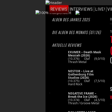
REVIEWS
INTERVIEWS
LIVE!
VI
ALBEN DES JAHRES 2025
D
1
DIE ALBEN DES MONATS (07/26)
AKTUELLE REVIEWS
EXUMER – Death Mask
Messiah (2026)
(10.376) Olaf (9,0/10)
Thrash Metal
NESTOR – Live at
Gothenburg Film
Studios (2026)
(10.375) Olaf (7,5/10)
Hard Rock
S
NEGATIVE FRAME –
Break the Ice (2026)
W
(10.374) Olaf (4,5/10)
Thrash / Groove Metal