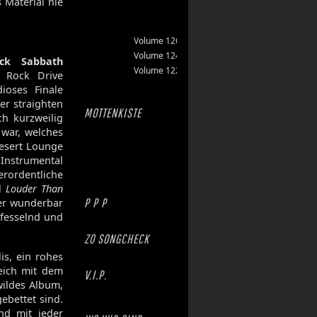
s Material nie
Volume 126
Volume 124
ack Sabbath
Volume 122
r Rock Drive
ioses Finale
er straighten
MOTTENKISTE
ich kurzweilig
 war, welches
 Desert Lounge
Instrumental
rordentliche
el
Louder Than
P P P
der wunderbar
 fesselnd und
ZO SONGCHECK
is, ein rohes
eich mit dem
V.I.P.
wildes Album,
ebettet sind.
nd mit jeder