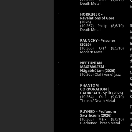
Death Metal
b
HORRIFIER –
Revelations of Gore
(2026)
(10.367) Phillip (8,6/10)
Death Metal
i
RAUNCHY - Prisoner
a
(2026)
(10.366) Olaf (8,5/10)
Modern Metal
u
d
NEPTUNIAN
i
MAXIMALISM -
Nāgabhūtaṃ (2026)
(10.365) Olaf (keine) Jazz
K
PHANTOM
CORPORATION |
a
CATBREATH - Split (2026)
k
(10.364) Olaf (9,0/10)
Thrash / Death Metal
F
RUYNED – Profanum
u
Sacrificium (2026)
n
(10.363) Maik (8,0/10)
Blackened Thrash Metal
d
H