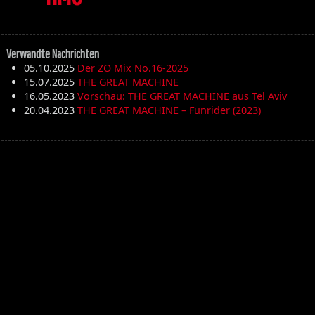
Verwandte Nachrichten
05.10.2025
Der ZO Mix No.16-2025
15.07.2025
THE GREAT MACHINE
16.05.2023
Vorschau: THE GREAT MACHINE aus Tel Aviv
20.04.2023
THE GREAT MACHINE – Funrider (2023)
Die Toten Hosen
Walpurgisnacht
Desertfest
Ragnarök
My'Tallica
Machine Head
Exhumed