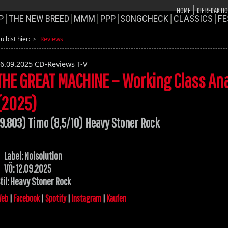
HOME
DIE REDAKTI
P
THE NEW BREED
MMM
PPP
SONGCHECK
CLASSICS
FE
u bist hier:
Reviews
6.09.2025
CD-Reviews T-V
THE GREAT MACHINE – Working Class Ana
(2025)
(9.803) Timo (8,5/10) Heavy Stoner Rock
Label: Noisolution
VÖ: 12.09.2025
til: Heavy Stoner Rock
eb
|
Facebook
|
Spotify
|
Instagram
|
Kaufen