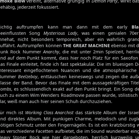
Smoke Blow
vereint, alternative grungig in
Demon Party
, wirkt da
Volume 129
ehäbig, jederzeit fokussiert.
Volume 128
Volume 127
Volume 125
Richtig auftrumpfen kann man dann mit dem early
Bl
Volume 123
beeinflussten Song
Mysterious Lady
, was einen genialen 70e
nnehat, nicht besonders temporeich, aber ein wahrlich grand
uffährt. Auftrumpfen können
THE GREAT MACHINE
ebenso mit d
Punk Rock Nummer
Anarchy
, die mit unter 2min Spielzeit, herrl
nd auf dem Punkt kommt, dass hier noch Platz für ein Saxofon
Satan's Host
as Finale einleitet, finde ich fast spektakulär. Die im bluesigen
Damien
nteressant eingeflochtenen Nuancen und die atmosphärische 
Bitch
Nummer
Beelzeboy
, enttäuschen keineswegs und zeigen die auße
Elixir
lasse der Band. Bevor das Finale mit dem aussagekräftigen Tit
Bombs
, es schlussendlich exakt auf den Punkt bringt. Ein Song 
uch zu einem Wim Wenders Roadmovie passen würde, stilistisch
lar, weiß man auch hier seinen Schuh durchzuziehen.
ür mich ist
Working Class Anarchist
das stärkste Album der Israel
nd direktes Album. Mit punkigen Charme, melodisch und zugl
ötigen Schmutz unter den Fingernägeln. Es ist ein kratzbürstig 
as verschiedene Facetten aufbietet, die im Sound wunderbar eing
eavy Stoner Rock wie hier dargeboten, herrlich kurzweilig u