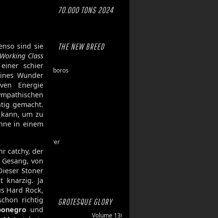
70.000 TONS 2024
enso sind sie
THE NEW BREED
Working Class
Eschaton
einer schier
Dawn of Ouroboros
leines Wunder
Toxic Hazard
iven Energie
Gasbrand
ympathischen
Disarray
htig gemacht.
Maktkamp
 kann, um zu
Stainless
ohne in einem
Hartlight
Grand Devourer
r catchy, der
Iron Echo
r Gesang, von
U.R.N.
Dieser Stoner
Amethyst
 knarzig. Ja
us Hard Rock,
chon richtig
GROTESQUE GLORY
bonegro
und
Volume 130