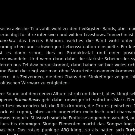
as israelische Trio zählt wohl zu den fleißigsten Bands, aber eb
erüchtigt für ihre intensiven und wilden Liveshows. Immerhin ist
narchist
das bereits 6.Album, welches die Band wohl unter 
nmöglichen und schwierigen Lebenssituation einspielte. Ein k
ist es dann schon, dies in Produktivität und einer posit
mzuwandeln. Und wenn dann dabei die stärkste Scheibe der s
erren aus Tel Aviv herauskommt, dann haben sie hier vieles ric
ine Band die zeigt wie man ohne Vorurteile zusammenkommen
eiern. Als Zeitzeugen, die dem Chaos den Stinkefinger zeigen, 
olitischen Wirrwarr zu entgleiten.
er Sound auf dem neuen Album ist roh und direkt, alles klingt seh
Opener
Briana Banks
geht dabei unweigerlich sofort ins Mark. De
er beschwörenden Art, die Riffs dröhnen, die Drums peitschen. 
ock ist ruppig, aber auch angenehm melodisch und charmant
owas mag ich. Stilistisch sind die Einflüsse angenehm variabel, a
lues bis doomigen Sludge Elementen macht das Songwriting s
as her. Das rotzig punkige
ABQ
klingt so als hätten sich
Tur
Volume 131