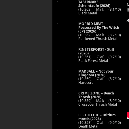
TABERNAKEL –
M
Scheintaufe (2026)
(10.363) Maik (8,1/10)
i
Black Metal
A
MORBID MEAT –
Possessed By The Witch
(EP) (2026)
(10.362) Maik (8,2/10)
Blackened Thrash Metal
FINSTERFORST - Still
(2026)
(10.361) Olaf (9,7/10)
Black Forest Metal
MADBALL – Not your
Kingdom (2026)
(10.360) Olaf (8,7/10)
Hardcore
CRIME ZONE – Beach
Thrash (2026)
(10.359) Maik (8,0/10)
Crossover Thrash Metal
LEFT TO DIE – Initium
mortis (2026)
(10.358) Olaf (9,0/10)
Death Metal