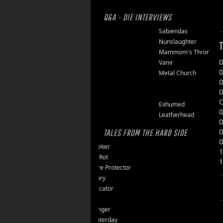
Q&A - DIE INTERVIEWS
Finsterforst
Sabiendas
Soulburn
Nunslaughter
T
Opfermoor
Mammom's Throne
0
Riket
Vanir
0
Floor Jansen
Metal Church
0
Triumpher
0
Reaper
O
Zepter
Exhumed
0
Tailgunner
Leatherhead
0
0
TALES FROM THE HARD SIDE
0
Endseeker
1
Jungle Rot
1
40 Jahre Protector
Vomitory
Messticator
Nalar
Clawfinger
Slaughterday