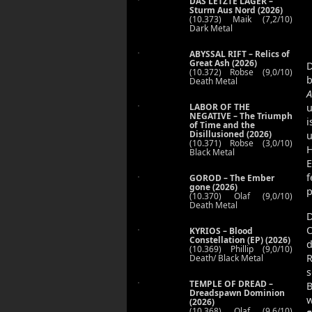
DAS LETZTE LAGER –
Sturm Aus Nord (2026)
(10.373) Maik (7,2/10)
Dark Metal
ABYSSAL RIFT – Relics of
Great Ash (2026)
D
(10.372) Robse (9,0/10)
b
Death Metal
A
LABOR OF THE
u
NEGATIVE – The Triumph
of Time and the
Disillusioned (2026)
u
(10.371) Robse (3,0/10)
H
Black Metal
E
f
GOROD – The Ember
gone (2026)
p
(10.370) Olaf (9,0/10)
Death Metal
D
KYRIOS – Blood
Constellation (EP) (2026)
d
(10.369) Phillip (9,0/10)
R
Death/ Black Metal
s
TEMPLE OF DREAD –
B
Dreadspawn Dominion
w
(2026)
(10.368) Olaf (9,6/10)