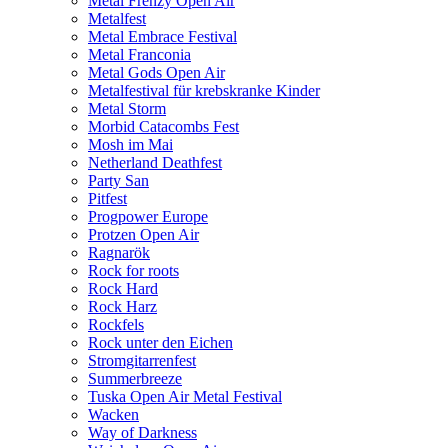
Metal Frenzy Open Air
Metalfest
Metal Embrace Festival
Metal Franconia
Metal Gods Open Air
Metalfestival für krebskranke Kinder
Metal Storm
Morbid Catacombs Fest
Mosh im Mai
Netherland Deathfest
Party San
Pitfest
Progpower Europe
Protzen Open Air
Ragnarök
Rock for roots
Rock Hard
Rock Harz
Rockfels
Rock unter den Eichen
Stromgitarrenfest
Summerbreeze
Tuska Open Air Metal Festival
Wacken
Way of Darkness