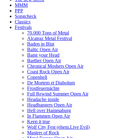
MMM
PPP
Songcheck
Classics
Festivals
70.000 Tons of Metal
Alcatraz Metal Festival
Baden in Blut
Baltic Open Air
Bang your Head
Barther Open Air
Chronical Moshers Open Air
Coast Rock Open Air
Copenhell
De Mortem et Diabolum
Frostfeuernächte
Full Rewind Summer Open Air
Headache inside
Headbangers Open Air
Hell over Hammaburg
In Flammen Open Air
Keep it true
Wolf City Fest (ehem.Live Evil)
Masters of Rock