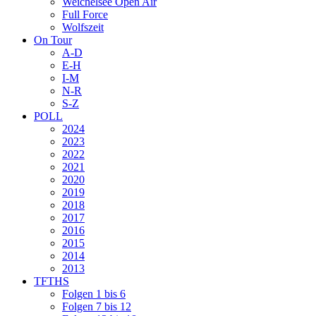
Weichelsee Open Air
Full Force
Wolfszeit
On Tour
A-D
E-H
I-M
N-R
S-Z
POLL
2024
2023
2022
2021
2020
2019
2018
2017
2016
2015
2014
2013
TFTHS
Folgen 1 bis 6
Folgen 7 bis 12