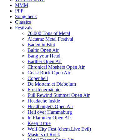
MMM
PPP
Songcheck
Classics
Festivals
70.000 Tons of Metal
Alcatraz Metal Festival
Baden in Blut
Baltic Open Air
Bang your Head
Barther Open Air
Chronical Moshers Open Air
Coast Rock Open Air
Copenhell
De Mortem et Diabolum
Frostfeuernächte
Full Rewind Summer Open Air
Headache inside
Headbangers Open Air
Hell over Hammaburg
In Flammen Open Air
Keep it true
Wolf City Fest (ehem.Live Evil)
Masters of Rock