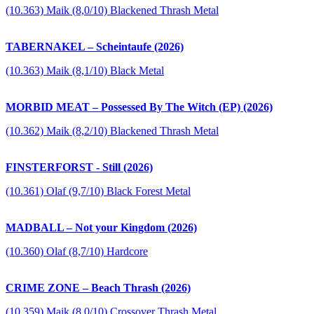
(10.363) Maik (8,0/10) Blackened Thrash Metal
TABERNAKEL – Scheintaufe (2026)
(10.363) Maik (8,1/10) Black Metal
MORBID MEAT – Possessed By The Witch (EP) (2026)
(10.362) Maik (8,2/10) Blackened Thrash Metal
FINSTERFORST - Still (2026)
(10.361) Olaf (9,7/10) Black Forest Metal
MADBALL – Not your Kingdom (2026)
(10.360) Olaf (8,7/10) Hardcore
CRIME ZONE – Beach Thrash (2026)
(10.359) Maik (8,0/10) Crossover Thrash Metal