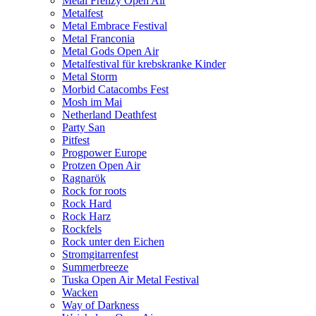
Metal Frenzy Open Air
Metalfest
Metal Embrace Festival
Metal Franconia
Metal Gods Open Air
Metalfestival für krebskranke Kinder
Metal Storm
Morbid Catacombs Fest
Mosh im Mai
Netherland Deathfest
Party San
Pitfest
Progpower Europe
Protzen Open Air
Ragnarök
Rock for roots
Rock Hard
Rock Harz
Rockfels
Rock unter den Eichen
Stromgitarrenfest
Summerbreeze
Tuska Open Air Metal Festival
Wacken
Way of Darkness