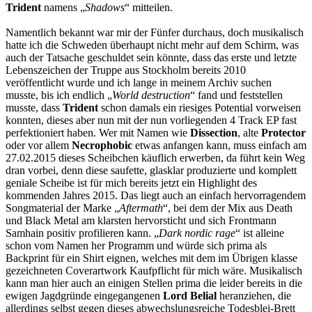
Trident
namens „
Shadows
“ mitteilen.
Namentlich bekannt war mir der Fünfer durchaus, doch musikalisch
hatte ich die Schweden überhaupt nicht mehr auf dem Schirm, was
auch der Tatsache geschuldet sein könnte, dass das erste und letzte
Lebenszeichen der Truppe aus Stockholm bereits 2010
veröffentlicht wurde und ich lange in meinem Archiv suchen
musste, bis ich endlich „
World destruction
“ fand und feststellen
musste, dass
Trident
schon damals ein riesiges Potential vorweisen
konnten, dieses aber nun mit der nun vorliegenden 4 Track EP fast
perfektioniert haben. Wer mit Namen wie
Dissection
, alte
Protector
oder vor allem
Necrophobic
etwas anfangen kann, muss einfach am
27.02.2015 dieses Scheibchen käuflich erwerben, da führt kein Weg
dran vorbei, denn diese saufette, glasklar produzierte und komplett
geniale Scheibe ist für mich bereits jetzt ein Highlight des
kommenden Jahres 2015. Das liegt auch an einfach hervorragendem
Songmaterial der Marke „
Aftermath
“, bei dem der Mix aus Death
und Black Metal am klarsten hervorsticht und sich Frontmann
Samhain positiv profilieren kann. „
Dark nordic rage
“ ist alleine
schon vom Namen her Programm und würde sich prima als
Backprint für ein Shirt eignen, welches mit dem im Übrigen klasse
gezeichneten Coverartwork Kaufpflicht für mich wäre. Musikalisch
kann man hier auch an einigen Stellen prima die leider bereits in die
ewigen Jagdgründe eingegangenen
Lord Belial
heranziehen, die
allerdings selbst gegen dieses abwechslungsreiche Todesblei-Brett