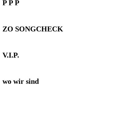
P P P
ZO SONGCHECK
V.I.P.
wo wir sind