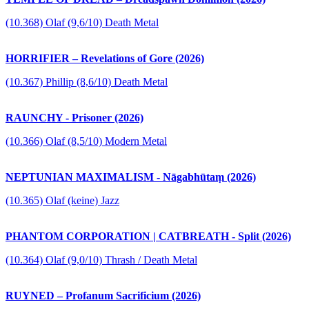
(10.368) Olaf (9,6/10) Death Metal
HORRIFIER – Revelations of Gore (2026)
(10.367) Phillip (8,6/10) Death Metal
RAUNCHY - Prisoner (2026)
(10.366) Olaf (8,5/10) Modern Metal
NEPTUNIAN MAXIMALISM - Nāgabhūtaṃ (2026)
(10.365) Olaf (keine) Jazz
PHANTOM CORPORATION | CATBREATH - Split (2026)
(10.364) Olaf (9,0/10) Thrash / Death Metal
RUYNED – Profanum Sacrificium (2026)