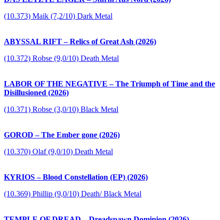
(10.373) Maik (7,2/10) Dark Metal
ABYSSAL RIFT – Relics of Great Ash (2026)
(10.372) Robse (9,0/10) Death Metal
LABOR OF THE NEGATIVE – The Triumph of Time and the
Disillusioned (2026)
(10.371) Robse (3,0/10) Black Metal
GOROD – The Ember gone (2026)
(10.370) Olaf (9,0/10) Death Metal
KYRIOS – Blood Constellation (EP) (2026)
(10.369) Phillip (9,0/10) Death/ Black Metal
TEMPLE OF DREAD – Dreadspawn Dominion (2026)