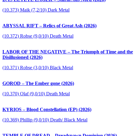
(10.373) Maik (7,2/10) Dark Metal
ABYSSAL RIFT – Relics of Great Ash (2026)
(10.372) Robse (9,0/10) Death Metal
LABOR OF THE NEGATIVE – The Triumph of Time and the
Disillusioned (2026)
(10.371) Robse (3,0/10) Black Metal
GOROD – The Ember gone (2026)
(10.370) Olaf (9,0/10) Death Metal
KYRIOS – Blood Constellation (EP) (2026)
(10.369) Phillip (9,0/10) Death/ Black Metal
TEMPLE OF DREAD – Dreadspawn Dominion (2026)