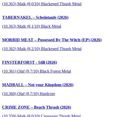
(10.363) Maik (8,0/10) Blackened Thrash Metal
TABERNAKEL – Scheintaufe (2026)
(10.363) Maik (8,1/10) Black Metal
MORBID MEAT – Possessed By The Witch (EP) (2026)
(10.362) Maik (8,2/10) Blackened Thrash Metal
FINSTERFORST - Still (2026)
(10.361) Olaf (9,7/10) Black Forest Metal
MADBALL – Not your Kingdom (2026)
(10.360) Olaf (8,7/10) Hardcore
CRIME ZONE – Beach Thrash (2026)
(10.359) Maik (8,0/10) Crossover Thrash Metal