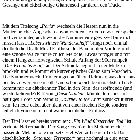
Gesänge und oldschoolige Gitarrensoli garnieren den Track.
Mit dem Titelsong „
Paria
“ wechseln die Hessen nun in die
Muttersprache. Abgesehen davon werden sie noch etwas verspielter
und verträumter, auch wenn die Nummer eine gewisse Härte nicht
missen lässt. „
Lebenswinters Wanderschaft
“ bringt noch einmal
deutlich die Death Metal Einflüsse der Band in den Vordergrund –
eine schöne Walze mit reichlich Melodie! Etwas rotziger und mit
einem Hang zur norwegischen Schule Anfang der 90er rumpelt
„
Des Kranichs Flug
“ an. Der Schmutz beginnt in der Mitte zu
bröckeln und es kommt ein kurzer epischer Glanz zum Vorschein.
Die Nummer weckt Erinnerungen an ältere Helrunar, was durchaus
positiv zu werten sein soll. Und schon gleich beim nächsten Track
kommt mir ein altbekannter Titel in den Sinn: das eröffnende (und
wiederkehrende) Riff von „
Dusk Maiden
“ könnte durchaus auf
häufiges Hören von Windirs „
Journey to the End
“ zurückzuführen
sein. Ich rede dabei aber nicht von einer frechen Kopie sondern
lediglich von einem recht wahrscheinlichen Einfluss…
Der Titel lässt es bereits vermuten: „
Ein Wind flüstert den Tod
“ ist
vertonte Nekromantie. Der Song verströmt im Midtempo eine
passende Melancholie und setzt viel Wert auf seinen Text. Das
abschließende „
Satanizer Terrorizer
“ haut nochmal in eine ganz