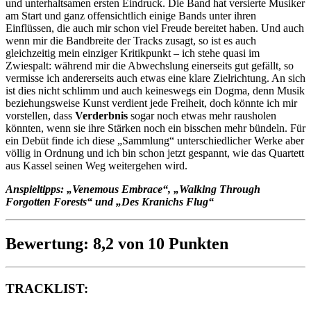
und unterhaltsamen ersten Eindruck. Die Band hat versierte Musiker
am Start und ganz offensichtlich einige Bands unter ihren
Einflüssen, die auch mir schon viel Freude bereitet haben. Und auch
wenn mir die Bandbreite der Tracks zusagt, so ist es auch
gleichzeitig mein einziger Kritikpunkt – ich stehe quasi im
Zwiespalt: während mir die Abwechslung einerseits gut gefällt, so
vermisse ich andererseits auch etwas eine klare Zielrichtung. An sich
ist dies nicht schlimm und auch keineswegs ein Dogma, denn Musik
beziehungsweise Kunst verdient jede Freiheit, doch könnte ich mir
vorstellen, dass
Verderbnis
sogar noch etwas mehr rausholen
könnten, wenn sie ihre Stärken noch ein bisschen mehr bündeln. Für
ein Debüt finde ich diese „Sammlung“ unterschiedlicher Werke aber
völlig in Ordnung und ich bin schon jetzt gespannt, wie das Quartett
aus Kassel seinen Weg weitergehen wird.
Anspieltipps: „Venemous Embrace“, „Walking Through
Forgotten Forests“ und „Des Kranichs Flug“
Bewertung: 8,2 von 10 Punkten
TRACKLIST: