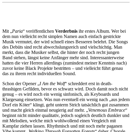
Mit „
Paria
“ veröffentlichen
Verderbnis
ihr erstes Album. Wer bei
dem nun vielleicht recht simplen Namen auch einfach gestrickte
Musik vermutet, der wird schnell eines Besseren belehrt. Die Songs
des Debüts sind recht abwechslungsreich und vielschichtig. Man
merkt, dass die Musiker selbst, die hinter der noch recht jungen
Band stehen, längst keine Anfänger mehr sind. Interessanterweise
hatten die vier Herren allerdings (zumindest meiner Kenntnis nach)
zuvor keine Black Projekte bestritten – und vielleicht führt genau
das zu ihrem recht individuellen Sound.
Schon der Opener „
I Am the Wolf
“ schreddert erst in death-
thrashigen Gefilden, bevor es schwarz wird. Doch damit noch nicht
genug – es wird noch ein wenig sinfonisch, als Keyboards und
Klargesang einsetzen. Was nun eventuell ein wenig nach „aus jedem
Dorf ein Köter“ klingt, geht unterm Strich tatsächlich gut zusammen
und macht gleich einmal neugierig auf mehr. „
Venemous Embrace
“
beginnt nicht minder qualitativ, jedoch sogleich deutlich dunkler und
mit Melodien, welche mich wohlwollend einen Vergleich mit
Kampfar ziehen lassen. Rhythmisch und mit noch mehr paganen
Vibe kommt „
Walking Through Forgotten Forests
“ daher. Chorale