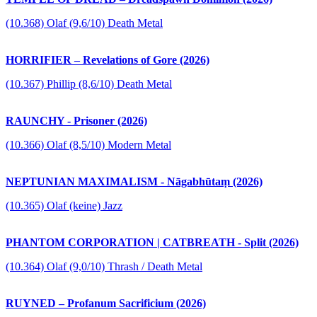
(10.368) Olaf (9,6/10) Death Metal
HORRIFIER – Revelations of Gore (2026)
(10.367) Phillip (8,6/10) Death Metal
RAUNCHY - Prisoner (2026)
(10.366) Olaf (8,5/10) Modern Metal
NEPTUNIAN MAXIMALISM - Nāgabhūtaṃ (2026)
(10.365) Olaf (keine) Jazz
PHANTOM CORPORATION | CATBREATH - Split (2026)
(10.364) Olaf (9,0/10) Thrash / Death Metal
RUYNED – Profanum Sacrificium (2026)