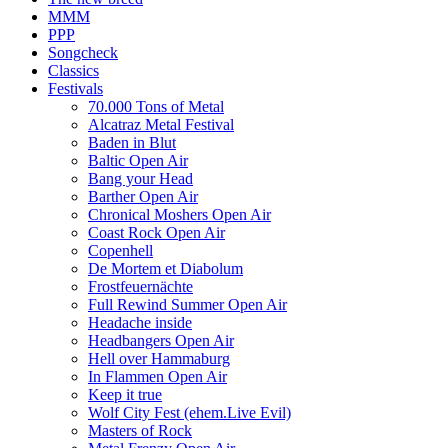
MMM
PPP
Songcheck
Classics
Festivals
70.000 Tons of Metal
Alcatraz Metal Festival
Baden in Blut
Baltic Open Air
Bang your Head
Barther Open Air
Chronical Moshers Open Air
Coast Rock Open Air
Copenhell
De Mortem et Diabolum
Frostfeuernächte
Full Rewind Summer Open Air
Headache inside
Headbangers Open Air
Hell over Hammaburg
In Flammen Open Air
Keep it true
Wolf City Fest (ehem.Live Evil)
Masters of Rock