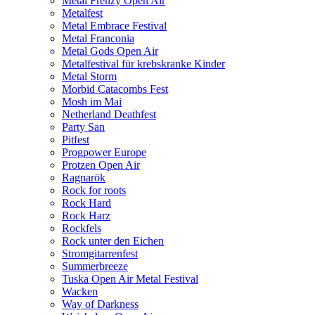
Metal Frenzy Open Air
Metalfest
Metal Embrace Festival
Metal Franconia
Metal Gods Open Air
Metalfestival für krebskranke Kinder
Metal Storm
Morbid Catacombs Fest
Mosh im Mai
Netherland Deathfest
Party San
Pitfest
Progpower Europe
Protzen Open Air
Ragnarök
Rock for roots
Rock Hard
Rock Harz
Rockfels
Rock unter den Eichen
Stromgitarrenfest
Summerbreeze
Tuska Open Air Metal Festival
Wacken
Way of Darkness