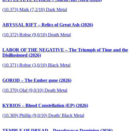
(10.373) Maik (7,2/10) Dark Metal
ABYSSAL RIFT – Relics of Great Ash (2026)
(10.372) Robse (9,0/10) Death Metal
LABOR OF THE NEGATIVE – The Triumph of Time and the
Disillusioned (2026)
(10.371) Robse (3,0/10) Black Metal
GOROD – The Ember gone (2026)
(10.370) Olaf (9,0/10) Death Metal
KYRIOS – Blood Constellation (EP) (2026)
(10.369) Phillip (9,0/10) Death/ Black Metal
TEMPLE OF DREAD – Dreadspawn Dominion (2026)