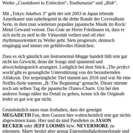
Werke „
Countdown to Extinction
“,
Youthanasia
“ und „
Risk
“.
Mit „Tokyo Jukebox 3“ geht der seit 2003 in Japan lebende
Amerikaner nun naheliegend in die dritte Runde der Coveralbum
Serie, in dem man wiederum populäre japanische Musik im Rock/
Metal Gewand vertont. Das Gute an Herrn Friedmann ist, dass er
sich nicht zu steif in die Virtuosität verliert und oft eher
rhythmusorientiert zu Werke geht. Stets progressiv, dennoch
eingängig und immer ein gefühlvolles Händchen.
Dass es sich gänzlich um Instrumental-Mugge handelt fällt rein gar
nicht ins Gewicht, denn die Songs sind spannend und
abwechslungsreich arrangiert. Lediglich bei dem Stück „
The perfect
world
gibt es gesangliche Unterstützung von der bezaubernden
Alfakyun. Der ursprüngliche Titel stammt aus 2018 und war für eine
Netflix-Serie namens „B: The Beginning“ gemacht. Dieser stürmte
noch am selben Tag die japanische iTunes-Charts. Um bei den
anderen Songs näher ins Detail zu gehen, kenne ich die Originale
leider so gut wie gar nicht.
Grundsätzlich muss man festhalten, dass der geneigte
MEGADETH
Fan, dem Ganzen hier wahrscheinlich rein gar nichts
abgewinnen kann. Hier und da sind Parallelen zu
JASON
BECKER
oder
JEFF LOOMIS
bzw.
NEVERMORE
zu
erkennen. Marty besitzt aber genug Eigenständigkeitsmerkmale und