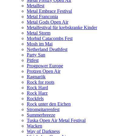
Metal Frenzy Open Air
Metalfest
Metal Embrace Festival
Metal Franconia
Metal Gods Open Air
Metalfestival für krebskranke Kinder
Metal Storm
Morbid Catacombs Fest
Mosh im Mai
Netherland Deathfest
Party San
Pitfest
Progpower Europe
Protzen Open Air
Ragnarök
Rock for roots
Rock Hard
Rock Harz
Rockfels
Rock unter den Eichen
Stromgitarrenfest
Summerbreeze
Tuska Open Air Metal Festival
Wacken
Way of Darkness