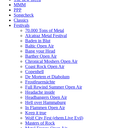
MMM
PPP
Songcheck
Classics
Festivals
70.000 Tons of Metal
Alcatraz Metal Festival
Baden in Blut
Baltic Open Air
Bang your Head
Barther Open Air
Chronical Moshers Open Air
Coast Rock Open Air
Copenhell
De Mortem et Diabolum
Frostfeuernächte
Full Rewind Summer Open Air
Headache inside
Headbangers Open Air
Hell over Hammaburg
In Flammen Open Air
Keep it true
Wolf City Fest (ehem.Live Evil)
Masters of Rock