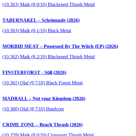
(10.363) Maik (8,0/10) Blackened Thrash Metal
TABERNAKEL – Scheintaufe (2026)
(10.363) Maik (8,1/10) Black Metal
MORBID MEAT – Possessed By The Witch (EP) (2026)
(10.362) Maik (8,2/10) Blackened Thrash Metal
FINSTERFORST - Still (2026)
(10.361) Olaf (9,7/10) Black Forest Metal
MADBALL – Not your Kingdom (2026)
(10.360) Olaf (8,7/10) Hardcore
CRIME ZONE – Beach Thrash (2026)
(10.359) Maik (8,0/10) Crossover Thrash Metal