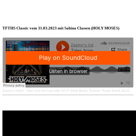
TFTHS Classic vom 31.03.2023 mit Sabina Classen (HOLY MOSES)
Zephyr's Odem
·
Tales from the hard side Vol.47 [Holy Moses Teutonic Thrash Attack Vol.2]