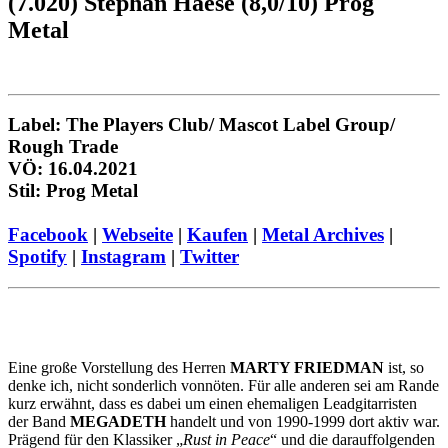
(7.020) Stephan Haese (8,0/10) Prog
Metal
Label:
The Players Club/ Mascot Label Group/
Rough Trade
VÖ: 16.04.2021
Stil: Prog Metal
Facebook
|
Webseite
|
Kaufen
|
Metal Archives
|
Spotify
|
Instagram
|
Twitter
Eine große Vorstellung des Herren
MARTY FRIEDMAN
ist, so
denke ich, nicht sonderlich vonnöten. Für alle anderen sei am Rande
kurz erwähnt, dass es dabei um einen ehemaligen Leadgitarristen
der Band
MEGADETH
handelt und von 1990-1999 dort aktiv war.
Prägend für den Klassiker „
Rust in Peace
“ und die darauffolgenden