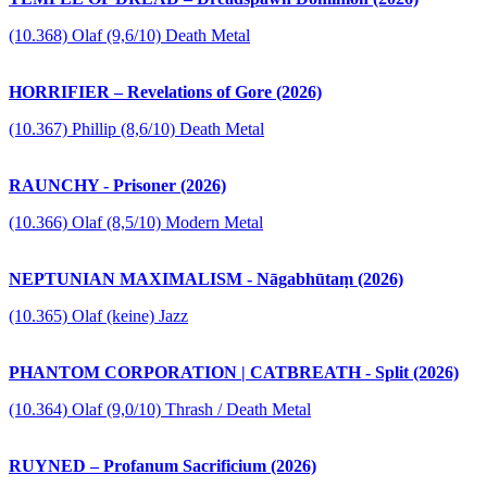
(10.368) Olaf (9,6/10) Death Metal
HORRIFIER – Revelations of Gore (2026)
(10.367) Phillip (8,6/10) Death Metal
RAUNCHY - Prisoner (2026)
(10.366) Olaf (8,5/10) Modern Metal
NEPTUNIAN MAXIMALISM - Nāgabhūtaṃ (2026)
(10.365) Olaf (keine) Jazz
PHANTOM CORPORATION | CATBREATH - Split (2026)
(10.364) Olaf (9,0/10) Thrash / Death Metal
RUYNED – Profanum Sacrificium (2026)