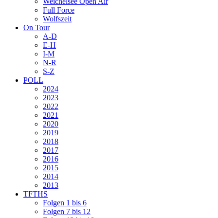
Weichelsee Open Air
Full Force
Wolfszeit
On Tour
A-D
E-H
I-M
N-R
S-Z
POLL
2024
2023
2022
2021
2020
2019
2018
2017
2016
2015
2014
2013
TFTHS
Folgen 1 bis 6
Folgen 7 bis 12