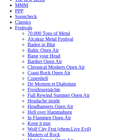
MMM
PPP
Songcheck
Classics
Festivals
70.000 Tons of Metal
Alcatraz Metal Festival
Baden in Blut
Baltic Open Air
Bang your Head
Barther Open Air
Chronical Moshers Open Air
Coast Rock Open Air
Copenhell
De Mortem et Diabolum
Frostfeuernächte
Full Rewind Summer Open Air
Headache inside
Headbangers Open Air
Hell over Hammaburg
In Flammen Open Air
Keep it true
Wolf City Fest (ehem.Live Evil)
Masters of Rock