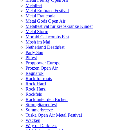
Metal Frenzy Open Air
Metalfest
Metal Embrace Festival
Metal Franconia
Metal Gods Open Air
Metalfestival für krebskranke Kinder
Metal Storm
Morbid Catacombs Fest
Mosh im Mai
Netherland Deathfest
Party San
Pitfest
Progpower Europe
Protzen Open Air
Ragnarök
Rock for roots
Rock Hard
Rock Harz
Rockfels
Rock unter den Eichen
Stromgitarrenfest
Summerbreeze
Tuska Open Air Metal Festival
Wacken
Way of Darkness