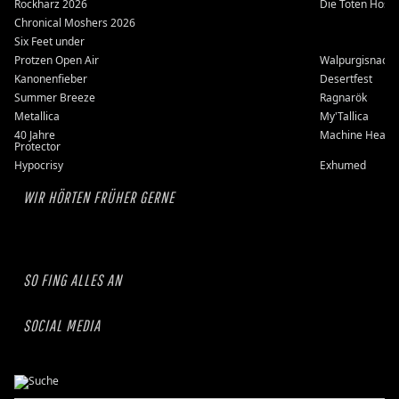
Rockharz 2026
Die Toten Hose
Chronical Moshers 2026
Six Feet under
Protzen Open Air
Walpurgisnacht
Kanonenfieber
Desertfest
Summer Breeze
Ragnarök
Metallica
My'Tallica
40 Jahre
Machine Head
Protector
Hypocrisy
Exhumed
WIR HÖRTEN FRÜHER GERNE
SO FING ALLES AN
SOCIAL MEDIA