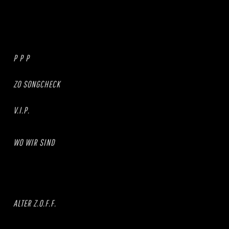
P P P
ZO SONGCHECK
V.I.P.
WO WIR SIND
ALTER Z.O.F.F.