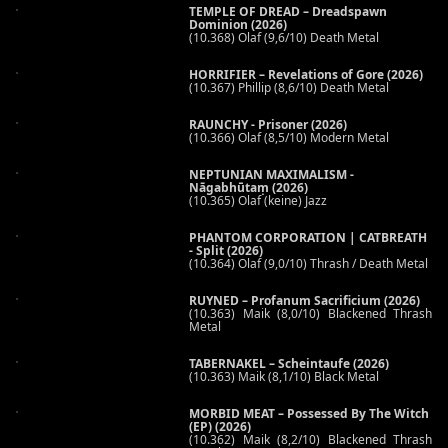
TEMPLE OF DREAD – Dreadspawn
Dominion (2026)
(10.368) Olaf (9,6/10) Death Metal
HORRIFIER – Revelations of Gore (2026)
(10.367) Phillip (8,6/10) Death Metal
RAUNCHY - Prisoner (2026)
(10.366) Olaf (8,5/10) Modern Metal
NEPTUNIAN MAXIMALISM -
Nāgabhūtaṃ (2026)
(10.365) Olaf (keine) Jazz
PHANTOM CORPORATION | CATBREATH
- Split (2026)
(10.364) Olaf (9,0/10) Thrash / Death Metal
RUYNED – Profanum Sacrificium (2026)
(10.363) Maik (8,0/10) Blackened Thrash
Metal
TABERNAKEL – Scheintaufe (2026)
(10.363) Maik (8,1/10) Black Metal
MORBID MEAT – Possessed By The Witch
(EP) (2026)
(10.362) Maik (8,2/10) Blackened Thrash