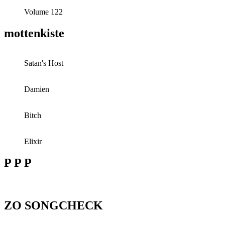
Volume 122
mottenkiste
Satan's Host
Damien
Bitch
Elixir
P P P
ZO SONGCHECK