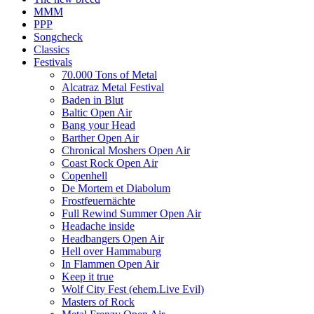
MMM
PPP
Songcheck
Classics
Festivals
70.000 Tons of Metal
Alcatraz Metal Festival
Baden in Blut
Baltic Open Air
Bang your Head
Barther Open Air
Chronical Moshers Open Air
Coast Rock Open Air
Copenhell
De Mortem et Diabolum
Frostfeuernächte
Full Rewind Summer Open Air
Headache inside
Headbangers Open Air
Hell over Hammaburg
In Flammen Open Air
Keep it true
Wolf City Fest (ehem.Live Evil)
Masters of Rock