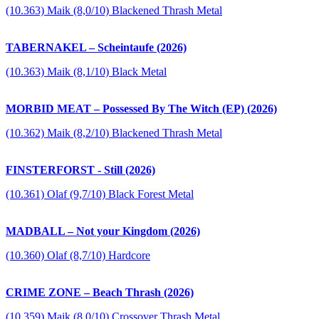
(10.363) Maik (8,0/10) Blackened Thrash Metal
TABERNAKEL – Scheintaufe (2026)
(10.363) Maik (8,1/10) Black Metal
MORBID MEAT – Possessed By The Witch (EP) (2026)
(10.362) Maik (8,2/10) Blackened Thrash Metal
FINSTERFORST - Still (2026)
(10.361) Olaf (9,7/10) Black Forest Metal
MADBALL – Not your Kingdom (2026)
(10.360) Olaf (8,7/10) Hardcore
CRIME ZONE – Beach Thrash (2026)
(10.359) Maik (8,0/10) Crossover Thrash Metal