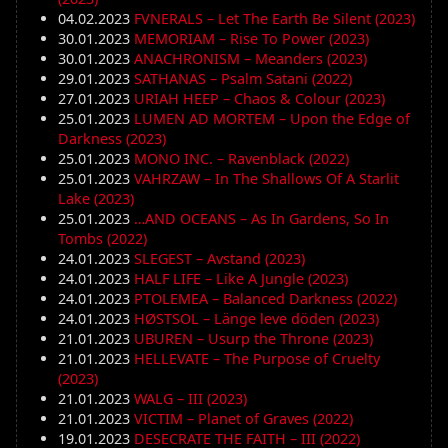
04.02.2023
FVNERALS – Let The Earth Be Silent (2023)
30.01.2023
MEMORIAM – Rise To Power (2023)
30.01.2023
ANACHRONISM – Meanders (2023)
29.01.2023
SATHANAS – Psalm Satani (2022)
27.01.2023
URIAH HEEP – Chaos & Colour (2023)
25.01.2023
LUMEN AD MORTEM – Upon the Edge of
Darkness (2023)
25.01.2023
MONO INC. – Ravenblack (2022)
25.01.2023
VAHRZAW – In The Shallows Of A Starlit
Lake (2023)
25.01.2023
…AND OCEANS – As In Gardens, So In
Tombs (2022)
24.01.2023
SLEGEST – Avstand (2023)
24.01.2023
HALF LIFE – Like A Jungle (2023)
24.01.2023
PTOLEMEA – Balanced Darkness (2022)
24.01.2023
HØSTSOL – Länge leve döden (2023)
21.01.2023
UBUREN – Usurp the Throne (2023)
21.01.2023
HELLEVATE – The Purpose of Cruelty
(2023)
21.01.2023
WALG – III (2023)
21.01.2023
VICTIM – Planet of Graves (2022)
19.01.2023
DESECRATE THE FAITH – III (2022)