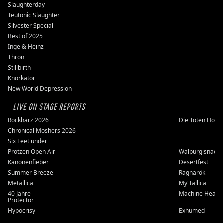
Slaughterday
Teutonic Slaughter
Silvester Special
Best of 2025
Inge & Heinz
Thron
Stillbirth
Knorkator
New World Depression
LIVE ON STAGE REPORTS
Rockharz 2026
Die Toten Hose
Chronical Moshers 2026
Six Feet under
Protzen Open Air
Walpurgisnacht
Kanonenfieber
Desertfest
Summer Breeze
Ragnarök
Metallica
My'Tallica
40 Jahre
Machine Head
Protector
Hypocrisy
Exhumed