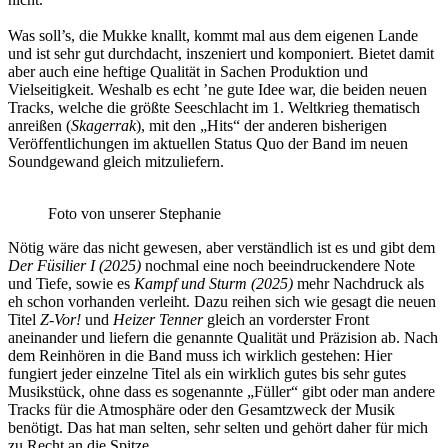
Was soll’s, die Mukke knallt, kommt mal aus dem eigenen Lande
und ist sehr gut durchdacht, inszeniert und komponiert. Bietet damit
aber auch eine heftige Qualität in Sachen Produktion und
Vielseitigkeit. Weshalb es echt ’ne gute Idee war, die beiden neuen
Tracks, welche die größte Seeschlacht im 1. Weltkrieg thematisch
anreißen (
Skagerrak
), mit den „Hits“ der anderen bisherigen
Veröffentlichungen im aktuellen Status Quo der Band im neuen
Soundgewand gleich mitzuliefern.
Foto von unserer Stephanie
Nötig wäre das nicht gewesen, aber verständlich ist es und gibt dem
Der Füsilier I (2025)
nochmal eine noch beeindruckendere Note
und Tiefe, sowie es
Kampf und Sturm (2025)
mehr Nachdruck als
eh schon vorhanden verleiht. Dazu reihen sich wie gesagt die neuen
Titel
Z-Vor!
und
Heizer Tenner
gleich an vorderster Front
aneinander und liefern die genannte Qualität und Präzision ab. Nach
dem Reinhören in die Band muss ich wirklich gestehen: Hier
fungiert jeder einzelne Titel als ein wirklich gutes bis sehr gutes
Musikstück, ohne dass es sogenannte „Füller“ gibt oder man andere
Tracks für die Atmosphäre oder den Gesamtzweck der Musik
benötigt. Das hat man selten, sehr selten und gehört daher für mich
zu Recht an die Spitze.