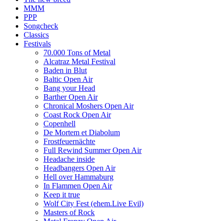
MMM
PPP
Songcheck
Classics
Festivals
70.000 Tons of Metal
Alcatraz Metal Festival
Baden in Blut
Baltic Open Air
Bang your Head
Barther Open Air
Chronical Moshers Open Air
Coast Rock Open Air
Copenhell
De Mortem et Diabolum
Frostfeuernächte
Full Rewind Summer Open Air
Headache inside
Headbangers Open Air
Hell over Hammaburg
In Flammen Open Air
Keep it true
Wolf City Fest (ehem.Live Evil)
Masters of Rock