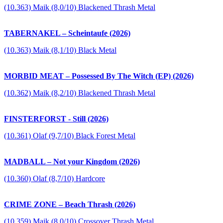
(10.363) Maik (8,0/10) Blackened Thrash Metal
TABERNAKEL – Scheintaufe (2026)
(10.363) Maik (8,1/10) Black Metal
MORBID MEAT – Possessed By The Witch (EP) (2026)
(10.362) Maik (8,2/10) Blackened Thrash Metal
FINSTERFORST - Still (2026)
(10.361) Olaf (9,7/10) Black Forest Metal
MADBALL – Not your Kingdom (2026)
(10.360) Olaf (8,7/10) Hardcore
CRIME ZONE – Beach Thrash (2026)
(10.359) Maik (8,0/10) Crossover Thrash Metal