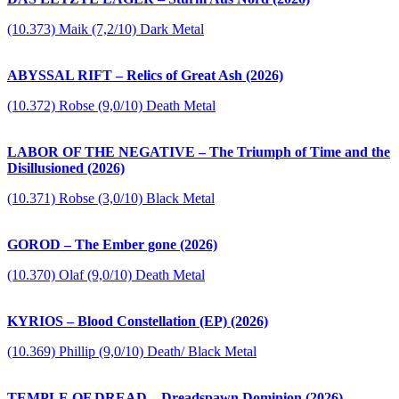
(10.373) Maik (7,2/10) Dark Metal
ABYSSAL RIFT – Relics of Great Ash (2026)
(10.372) Robse (9,0/10) Death Metal
LABOR OF THE NEGATIVE – The Triumph of Time and the
Disillusioned (2026)
(10.371) Robse (3,0/10) Black Metal
GOROD – The Ember gone (2026)
(10.370) Olaf (9,0/10) Death Metal
KYRIOS – Blood Constellation (EP) (2026)
(10.369) Phillip (9,0/10) Death/ Black Metal
TEMPLE OF DREAD – Dreadspawn Dominion (2026)