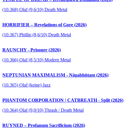
(10.368) Olaf (9,6/10) Death Metal
HORRIFIER – Revelations of Gore (2026)
(10.367) Phillip (8,6/10) Death Metal
RAUNCHY - Prisoner (2026)
(10.366) Olaf (8,5/10) Modern Metal
NEPTUNIAN MAXIMALISM - Nāgabhūtaṃ (2026)
(10.365) Olaf (keine) Jazz
PHANTOM CORPORATION | CATBREATH - Split (2026)
(10.364) Olaf (9,0/10) Thrash / Death Metal
RUYNED – Profanum Sacrificium (2026)