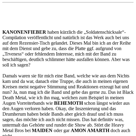
KANONENFIEBER
haben kürzlich die „Soldatenschicksale“-
Compilation veröffentlicht und natürlich ist das Werk auch bei uns
auf dem Rezensier-Tisch gelandet. Dieses Mal bin ich an der Reihe
mit dem Dienst und gebe zu, dass die Platte ggf. aufgrund von
„Trveness“ oder fehlendem Interesse, mich mit der Band zu
beschäftigen, deutlich schlimmer hätte ausfallen können. Aber was
soll ich sagen?
Damals waren sie für mich eine Band, welche wie aus dem Nichts
kam und da war, danach eine Truppe, die auch in meinen eigenen
Kreisen meist negative Stimmung und Reaktionen erzeugt hat und
nun? Ja, nun mag ich die Band und gebe das gerne zu. Das ist Black
Death Metal, wie ich ihn mag, welchen zum Beispiel in meinen
Augen Vorreiterbands wie
BEHEMOTH
schon längst wieder aus
den Augen verloren haben. Okay, die Inszenierung und das
Drumherum haben beide Bands aber gleich drauf und ich muss
sagen, das möchte ich auch nicht missen. Das hat definitiv was,
untermalt das Gehörte und rundet die Show ab. Stört die Heavy
Metal Bros bei
MAIDEN
oder gar
AMON AMARTH
doch auch
nicht.