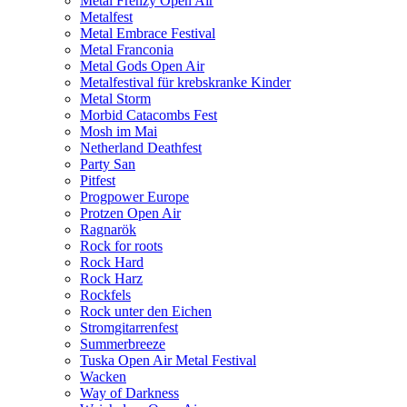
Metal Frenzy Open Air
Metalfest
Metal Embrace Festival
Metal Franconia
Metal Gods Open Air
Metalfestival für krebskranke Kinder
Metal Storm
Morbid Catacombs Fest
Mosh im Mai
Netherland Deathfest
Party San
Pitfest
Progpower Europe
Protzen Open Air
Ragnarök
Rock for roots
Rock Hard
Rock Harz
Rockfels
Rock unter den Eichen
Stromgitarrenfest
Summerbreeze
Tuska Open Air Metal Festival
Wacken
Way of Darkness