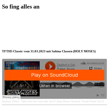
So fing alles an
TFTHS Classic vom 31.03.2023 mit Sabina Classen (HOLY MOSES)
Zephyr's Odem
·
Tales from the hard side Vol.47 [Holy Moses Teutonic Thrash Attack Vol.2]