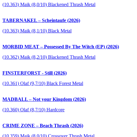
(10.363) Maik (8,0/10) Blackened Thrash Metal
TABERNAKEL – Scheintaufe (2026)
(10.363) Maik (8,1/10) Black Metal
MORBID MEAT – Possessed By The Witch (EP) (2026)
(10.362) Maik (8,2/10) Blackened Thrash Metal
FINSTERFORST - Still (2026)
(10.361) Olaf (9,7/10) Black Forest Metal
MADBALL – Not your Kingdom (2026)
(10.360) Olaf (8,7/10) Hardcore
CRIME ZONE – Beach Thrash (2026)
(10.359) Maik (8,0/10) Crossover Thrash Metal