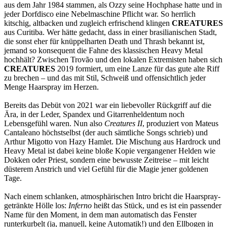
aus dem Jahr 1984 stammen, als Ozzy seine Hochphase hatte und in
jeder Dorfdisco eine Nebelmaschine Pflicht war. So herrlich
kitschig, altbacken und zugleich erfrischend klingen
CREATURES
aus Curitiba. Wer hätte gedacht, dass in einer brasilianischen Stadt,
die sonst eher für knüppelharten Death und Thrash bekannt ist,
jemand so konsequent die Fahne des klassischen Heavy Metal
hochhält? Zwischen Trovão und den lokalen Extremisten haben sich
CREATURES
2019 formiert, um eine Lanze für das gute alte Riff
zu brechen – und das mit Stil, Schweiß und offensichtlich jeder
Menge Haarspray im Herzen.
Bereits das Debüt von 2021 war ein liebevoller Rückgriff auf die
Ära, in der Leder, Spandex und Gitarrenheldentum noch
Lebensgefühl waren. Nun also
Creatures II
, produziert von Mateus
Cantaleano höchstselbst (der auch sämtliche Songs schrieb) und
Arthur Migotto von Hazy Hamlet. Die Mischung aus Hardrock und
Heavy Metal ist dabei keine bloße Kopie vergangener Helden wie
Dokken oder Priest, sondern eine bewusste Zeitreise – mit leicht
düsterem Anstrich und viel Gefühl für die Magie jener goldenen
Tage.
Nach einem schlanken, atmosphärischen Intro bricht die Haarspray-
getränkte Hölle los:
Inferno
heißt das Stück, und es ist ein passender
Name für den Moment, in dem man automatisch das Fenster
runterkurbelt (ja, manuell, keine Automatik!) und den Ellbogen in