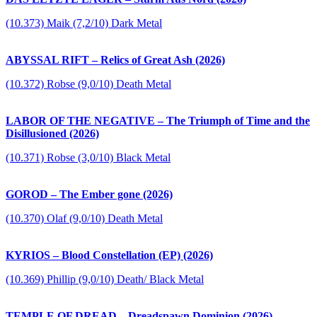
(10.373) Maik (7,2/10) Dark Metal
ABYSSAL RIFT – Relics of Great Ash (2026)
(10.372) Robse (9,0/10) Death Metal
LABOR OF THE NEGATIVE – The Triumph of Time and the
Disillusioned (2026)
(10.371) Robse (3,0/10) Black Metal
GOROD – The Ember gone (2026)
(10.370) Olaf (9,0/10) Death Metal
KYRIOS – Blood Constellation (EP) (2026)
(10.369) Phillip (9,0/10) Death/ Black Metal
TEMPLE OF DREAD – Dreadspawn Dominion (2026)