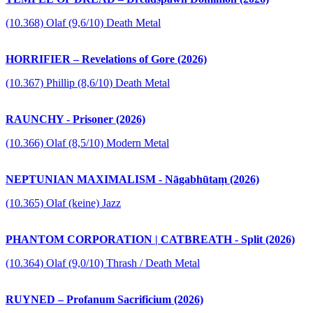
(10.368) Olaf (9,6/10) Death Metal
HORRIFIER – Revelations of Gore (2026)
(10.367) Phillip (8,6/10) Death Metal
RAUNCHY - Prisoner (2026)
(10.366) Olaf (8,5/10) Modern Metal
NEPTUNIAN MAXIMALISM - Nāgabhūtaṃ (2026)
(10.365) Olaf (keine) Jazz
PHANTOM CORPORATION | CATBREATH - Split (2026)
(10.364) Olaf (9,0/10) Thrash / Death Metal
RUYNED – Profanum Sacrificium (2026)