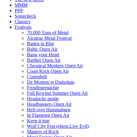
MMM
PPP
Songcheck
Classics
Festivals
70.000 Tons of Metal
Alcatraz Metal Festival
Baden in Blut
Baltic Open Air
Bang your Head
Barther Open Air
Chronical Moshers Open Air
Coast Rock Open Air
Copenhell
De Mortem et Diabolum
Frostfeuernächte
Full Rewind Summer Open Air
Headache inside
Headbangers Open Air
Hell over Hammaburg
In Flammen Open Air
Keep it true
Wolf City Fest (ehem.Live Evil)
Masters of Rock