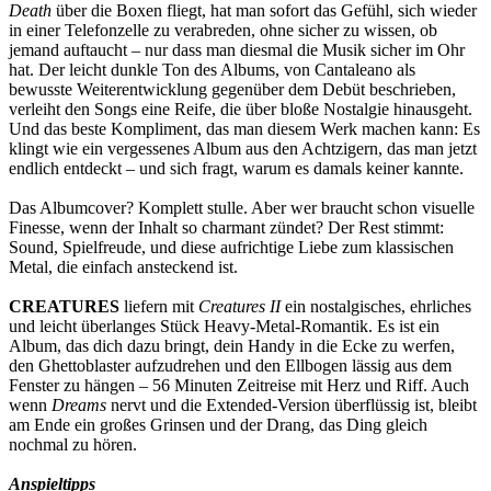
Death
über die Boxen fliegt, hat man sofort das Gefühl, sich wieder
in einer Telefonzelle zu verabreden, ohne sicher zu wissen, ob
jemand auftaucht – nur dass man diesmal die Musik sicher im Ohr
hat. Der leicht dunkle Ton des Albums, von Cantaleano als
bewusste Weiterentwicklung gegenüber dem Debüt beschrieben,
verleiht den Songs eine Reife, die über bloße Nostalgie hinausgeht.
Und das beste Kompliment, das man diesem Werk machen kann: Es
klingt wie ein vergessenes Album aus den Achtzigern, das man jetzt
endlich entdeckt – und sich fragt, warum es damals keiner kannte.
Das Albumcover? Komplett stulle. Aber wer braucht schon visuelle
Finesse, wenn der Inhalt so charmant zündet? Der Rest stimmt:
Sound, Spielfreude, und diese aufrichtige Liebe zum klassischen
Metal, die einfach ansteckend ist.
CREATURES
liefern mit
Creatures II
ein nostalgisches, ehrliches
und leicht überlanges Stück Heavy-Metal-Romantik. Es ist ein
Album, das dich dazu bringt, dein Handy in die Ecke zu werfen,
den Ghettoblaster aufzudrehen und den Ellbogen lässig aus dem
Fenster zu hängen – 56 Minuten Zeitreise mit Herz und Riff. Auch
wenn
Dreams
nervt und die Extended-Version überflüssig ist, bleibt
am Ende ein großes Grinsen und der Drang, das Ding gleich
nochmal zu hören.
Anspieltipps