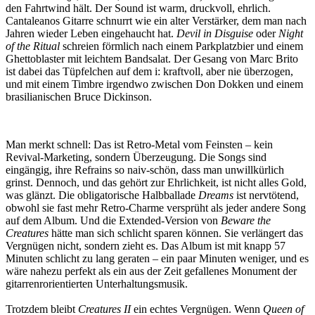
den Fahrtwind hält. Der Sound ist warm, druckvoll, ehrlich.
Cantaleanos Gitarre schnurrt wie ein alter Verstärker, dem man nach
Jahren wieder Leben eingehaucht hat.
Devil in Disguise
oder
Night
of the Ritual
schreien förmlich nach einem Parkplatzbier und einem
Ghettoblaster mit leichtem Bandsalat. Der Gesang von Marc Brito
ist dabei das Tüpfelchen auf dem i: kraftvoll, aber nie überzogen,
und mit einem Timbre irgendwo zwischen Don Dokken und einem
brasilianischen Bruce Dickinson.
Man merkt schnell: Das ist Retro-Metal vom Feinsten – kein
Revival-Marketing, sondern Überzeugung. Die Songs sind
eingängig, ihre Refrains so naiv-schön, dass man unwillkürlich
grinst. Dennoch, und das gehört zur Ehrlichkeit, ist nicht alles Gold,
was glänzt. Die obligatorische Halbballade
Dreams
ist nervtötend,
obwohl sie fast mehr Retro-Charme versprüht als jeder andere Song
auf dem Album. Und die Extended-Version von
Beware the
Creatures
hätte man sich schlicht sparen können. Sie verlängert das
Vergnügen nicht, sondern zieht es. Das Album ist mit knapp 57
Minuten schlicht zu lang geraten – ein paar Minuten weniger, und es
wäre nahezu perfekt als ein aus der Zeit gefallenes Monument der
gitarrenrorientierten Unterhaltungsmusik.
Trotzdem bleibt
Creatures II
ein echtes Vergnügen. Wenn
Queen of