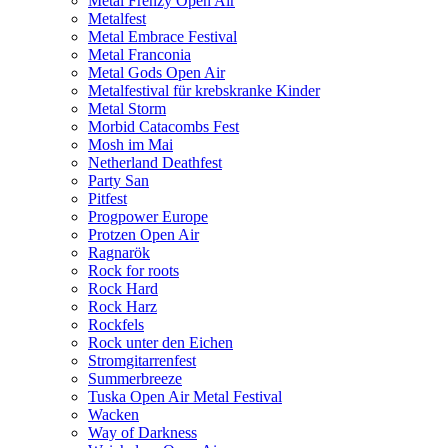
Metal Frenzy Open Air
Metalfest
Metal Embrace Festival
Metal Franconia
Metal Gods Open Air
Metalfestival für krebskranke Kinder
Metal Storm
Morbid Catacombs Fest
Mosh im Mai
Netherland Deathfest
Party San
Pitfest
Progpower Europe
Protzen Open Air
Ragnarök
Rock for roots
Rock Hard
Rock Harz
Rockfels
Rock unter den Eichen
Stromgitarrenfest
Summerbreeze
Tuska Open Air Metal Festival
Wacken
Way of Darkness