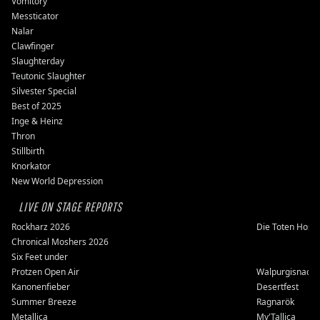
Vomitory
Messticator
Nalar
Clawfinger
Slaughterday
Teutonic Slaughter
Silvester Special
Best of 2025
Inge & Heinz
Thron
Stillbirth
Knorkator
New World Depression
LIVE ON STAGE REPORTS
Rockharz 2026
Die Toten Hose
Chronical Moshers 2026
Six Feet under
Protzen Open Air
Walpurgisnacht
Kanonenfieber
Desertfest
Summer Breeze
Ragnarök
Metallica
My'Tallica