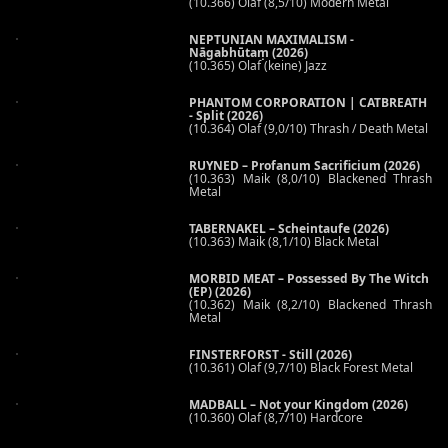
(10.366) Olaf (8,5/10) Modern Metal
NEPTUNIAN MAXIMALISM -
Nāgabhūtaṃ (2026)
(10.365) Olaf (keine) Jazz
PHANTOM CORPORATION | CATBREATH
- Split (2026)
(10.364) Olaf (9,0/10) Thrash / Death Metal
RUYNED – Profanum Sacrificium (2026)
(10.363) Maik (8,0/10) Blackened Thrash
Metal
TABERNAKEL – Scheintaufe (2026)
(10.363) Maik (8,1/10) Black Metal
MORBID MEAT – Possessed By The Witch
(EP) (2026)
(10.362) Maik (8,2/10) Blackened Thrash
Metal
FINSTERFORST - Still (2026)
(10.361) Olaf (9,7/10) Black Forest Metal
MADBALL – Not your Kingdom (2026)
(10.360) Olaf (8,7/10) Hardcore