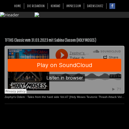
HOME
DIE REDAKTION
KONTAKT
IMPRESSUM
DATENSCHUTZ
TFTHS Classic vom 31.03.2023 mit Sabina Classen (HOLY MOSES)
Zephyr's Odem
·
Tales from the hard side Vol.47 [Holy Moses Teutonic Thrash Attack Vol.2]