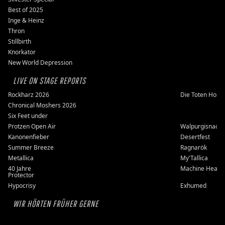
Best of 2025
Inge & Heinz
Thron
Stillbirth
Knorkator
New World Depression
LIVE ON STAGE REPORTS
Rockharz 2026
Die Toten Hose
Chronical Moshers 2026
Six Feet under
Protzen Open Air
Walpurgisnacht
Kanonenfieber
Desertfest
Summer Breeze
Ragnarök
Metallica
My'Tallica
40 Jahre
Machine Head
Protector
Hypocrisy
Exhumed
WIR HÖRTEN FRÜHER GERNE