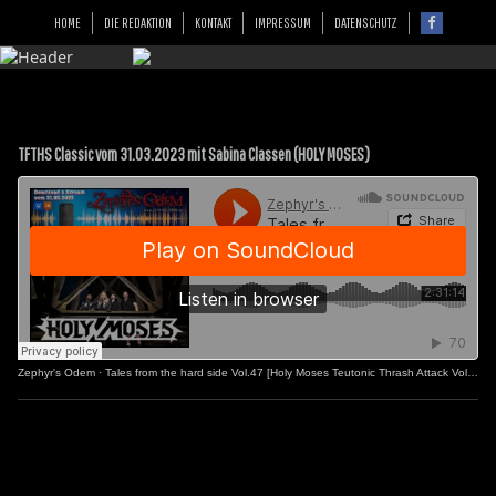
HOME
DIE REDAKTION
KONTAKT
IMPRESSUM
DATENSCHUTZ
TFTHS Classic vom 31.03.2023 mit Sabina Classen (HOLY MOSES)
Zephyr's Odem
·
Tales from the hard side Vol.47 [Holy Moses Teutonic Thrash Attack Vol.2]