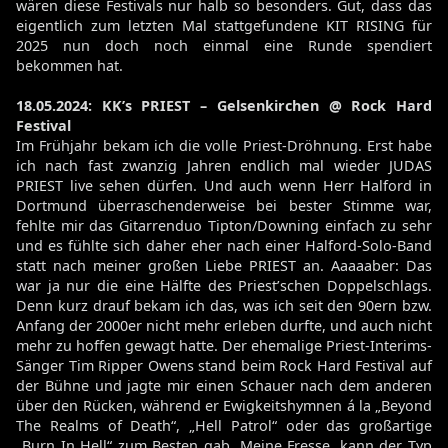
wären diese Festivals nur halb so besonders. Gut, dass das
eigentlich zum letzten Mal stattgefundene KIT RISING für
2025 nun doch noch einmal eine Runde spendiert
bekommen hat.
18.05.2024: KK’s PRIEST – Gelsenkirchen @ Rock Hard
Festival
Im Frühjahr bekam ich die volle Priest-Dröhnung. Erst habe
ich nach fast zwanzig Jahren endlich mal wieder JUDAS
PRIEST live sehen dürfen. Und auch wenn Herr Halford in
Dortmund überraschenderweise bei bester Stimme war,
fehlte mir das Gitarrenduo Tipton/Downing einfach zu sehr
und es fühlte sich daher eher nach einer Halford-Solo-Band
statt nach meiner großen Liebe PRIEST an. Aaaaaber: Das
war ja nur die eine Hälfte des Priest’schen Doppelschlags.
Denn kurz drauf bekam ich das, was ich seit den 90ern bzw.
Anfang der 2000er nicht mehr erleben durfte, und auch nicht
mehr zu hoffen gewagt hatte. Der ehemalige Priest-Interims-
Sänger Tim Ripper Owens stand beim Rock Hard Festival auf
der Bühne und jagte mir einen Schauer nach dem anderen
über den Rücken, während er Ewigkeitshymnen á la „Beyond
The Realms of Death“, „Hell Patrol“ oder das großartige
„Burn In Hell“ zum Besten gab. Meine Fresse, kann der Typ