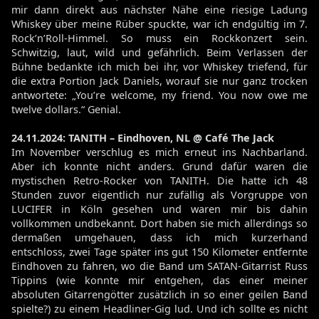
mir dann direkt aus nächster Nähe eine riesige Ladung
Whiskey über meine Rüber spuckte, war ich endgültig im 7.
Rock’n’Roll-Himmel. So muss ein Rockkonzert sein.
Schwitzig, laut, wild und gefährlich. Beim Verlassen der
Bühne bedankte ich mich bei ihr, vor Whiskey triefend, für
die extra Portion Jack Daniels, worauf sie nur ganz trocken
antwortete: „You’re welcome, my friend. You now owe me
twelve dollars.“ Genial.
24.11.2024: TANITH – Eindhoven, NL @ Café The Jack
Im November verschlug es mich erneut ins Nachbarland.
Aber ich konnte nicht anders. Grund dafür waren die
mystischen Retro-Rocker von TANITH. Die hatte ich 48
Stunden zuvor eigentlich nur zufällig als Vorgruppe von
LUCIFER in Köln gesehen und waren mir bis dahin
vollkommen undbekannt. Dort haben sie mich allerdings so
dermaßen umgehauen, dass ich mich kurzerhand
entschloss, zwei Tage später ins gut 150 Kilometer entfernte
Eindhoven zu fahren, wo die Band um SATAN-Gitarrist Russ
Tippins (wie konnte mir entgehen, das einer meiner
absoluten Gitarrengötter zusätzlich in so einer geilen Band
spielte?) zu einem Headliner-Gig lud. Und ich sollte es nicht