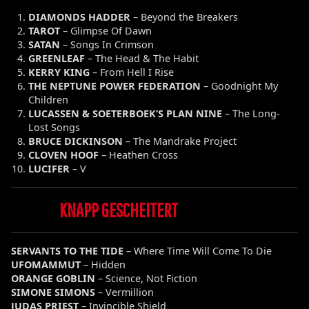
DIAMONDS HADDER
– Beyond the Breakers
TAROT
– Glimpse Of Dawn
SATAN
– Songs In Crimson
GREENLEAF
– The Head & The Habit
KERRY KING
– From Hell I Rise
THE NEPTUNE POWER FEDERATION
– Goodnight My
Children
LUCASSEN & SOETERBOEK’S PLAN NINE
– The Long-
Lost Songs
BRUCE DICKINSON
– The Mandrake Project
CLOVEN HOOF
– Heathen Cross
LUCIFER
– V
KNAPP GESCHEITERT
SERVANTS TO THE TIDE
– Where Time Will Come To Die
UFOMAMMUT
– Hidden
ORANGE GOBLIN
– Science, Not Fiction
SIMONE SIMONS
– Vermillion
JUDAS PRIEST
– Invincible Shield