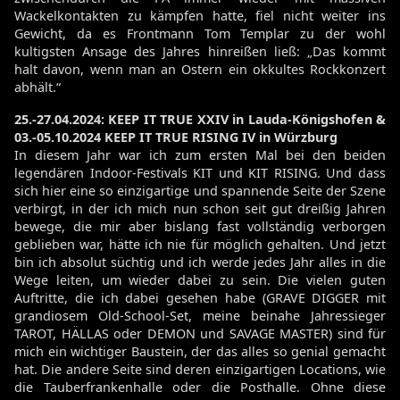
Wackelkontakten zu kämpfen hatte, fiel nicht weiter ins
Gewicht, da es Frontmann Tom Templar zu der wohl
kultigsten Ansage des Jahres hinreißen ließ: „Das kommt
halt davon, wenn man an Ostern ein okkultes Rockkonzert
abhält.“
25.-27.04.2024: KEEP IT TRUE XXIV in Lauda-Königshofen &
03.-05.10.2024 KEEP IT TRUE RISING IV in Würzburg
In diesem Jahr war ich zum ersten Mal bei den beiden
legendären Indoor-Festivals KIT und KIT RISING. Und dass
sich hier eine so einzigartige und spannende Seite der Szene
verbirgt, in der ich mich nun schon seit gut dreißig Jahren
bewege, die mir aber bislang fast vollständig verborgen
geblieben war, hätte ich nie für möglich gehalten. Und jetzt
bin ich absolut süchtig und ich werde jedes Jahr alles in die
Wege leiten, um wieder dabei zu sein. Die vielen guten
Auftritte, die ich dabei gesehen habe (GRAVE DIGGER mit
grandiosem Old-School-Set, meine beinahe Jahressieger
TAROT, HÄLLAS oder DEMON und SAVAGE MASTER) sind für
mich ein wichtiger Baustein, der das alles so genial gemacht
hat. Die andere Seite sind deren einzigartigen Locations, wie
die Tauberfrankenhalle oder die Posthalle. Ohne diese