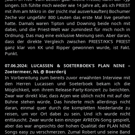
singen. Ich fühlte mich wieder wie 14 Jahre alt, als ich PRIEST
mit ihm am Mikro in der (nicht mal ausverkauften) Bochumer
Zeche vor ungefähr 800 Leuten das erste Mal live gesehen
hatte. Damals waren Tipton und Downing beide noch mit
dabei, und die Priest-Welt war zumindest für mich noch in
Ordnung. Das mag eine exklusive Meinung sein. Aber daran,
dass der direkte Vergleich zwischen PRIEST/KK’S PRIEST
ganz klar von KK und Ripper gewonnen wurde, ist Fakt.
Punkt.
07.06.2024: LUCASSEN & SOETERBOEK’S PLAN NINE –
Zoetermeer, NL @ Boerderij
In Vorbereitung zum bereits zuvor erwähnten Interview mit
den Herren Lucassen und Soeterboek bekam ich die
Möglichkeit, von ihrem Release-Party-Konzert zu berichten.
Zwar war direkt klar, dass Arjen wie üblich nicht mit auf der
Bühne stehen würde. Das hinderte mich allerdings nicht
daran, einmal quer durch die kompletten Niederlande zu
reisen, um vor Ort dabei zu sein. Und ich wurde nicht
enttäuscht. Zwar wurde kein einziger AYREON-Song gespielt,
aber das war angesichts der hohen Qualität der PLAN NINE
Songs easy zu verschmerzen. Zumal Robert und seine Band