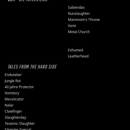
Sabiendas
Nunslaughter
Mammom's Throne
Vanir
Metal Church
Exhumed
Leatherhead
TALES FROM THE HARD SIDE
Endseeker
Jungle Rot
40 Jahre Protector
Vomitory
Messticator
Nalar
Clawfinger
Slaughterday
Teutonic Slaughter
Silvester Special